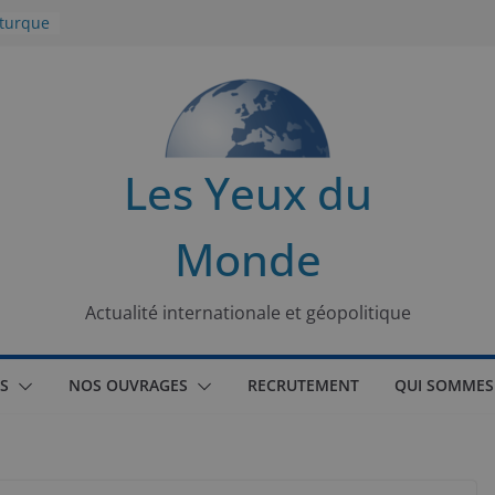
 turque
t
lit
s de la
Les Yeux du
seaux
Monde
tional
Actualité internationale et géopolitique
S
NOS OUVRAGES
RECRUTEMENT
QUI SOMMES