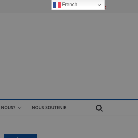
French
 NOUS?
NOUS SOUTENIR