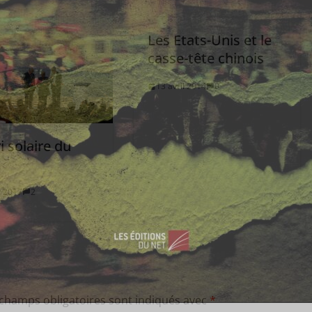
Les Etats-Unis et le
casse-tête chinois
13 avril 2014
0
i solaire du
 2017
2
 champs obligatoires sont indiqués avec
*