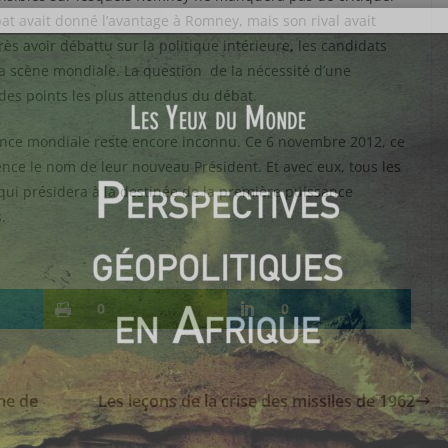
at avait donné l’avantage à Romney, mais son rival avait
ès avoir débattu sur la politique intérieure, les candidats
 la scène mondiale. La question de la nécessité d’une
 des points les plus attendus du débat.
ance mondiale reste encore inconnu. Ce 6 novembre 2012, ce
ence le nom de leur nouveau Président. Et avec eux, tous les
qui présidera à la destinée de la première puissance
.
0
0
me de
Les leçons de la crise des missiles de 1962