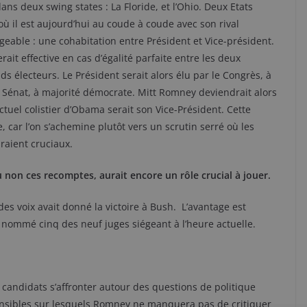
ans deux swing states : La Floride, et l’Ohio. Deux Etats
 il est aujourd’hui au coude à coude avec son rival
eable : une cohabitation entre Président et Vice-président.
rait effective en cas d’égalité parfaite entre les deux
s électeurs. Le Président serait alors élu par le Congrès, à
le Sénat, à majorité démocrate. Mitt Romney deviendrait alors
ctuel colistier d’Obama serait son Vice-Président. Cette
 car l’on s’achemine plutôt vers un scrutin serré où les
raient cruciaux.
u non ces recomptes, aurait encore un rôle crucial à jouer.
es voix avait donné la victoire à Bush. L’avantage est
t nommé cinq des neuf juges siégeant à l’heure actuelle.
x candidats s’affronter autour des questions de politique
 sensibles sur lesquels Romney ne manquera pas de critiquer