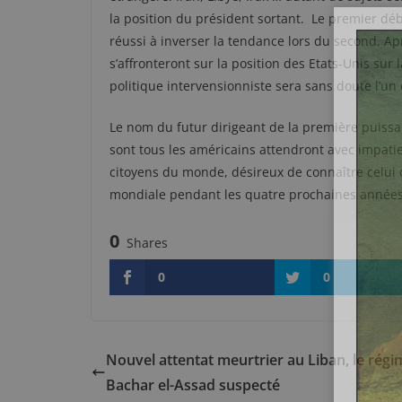
la position du président sortant. Le premier déb
réussi à inverser la tendance lors du second. Apr
s’affronteront sur la position des Etats-Unis sur
politique intervensionniste sera sans doute l’un
Le nom du futur dirigeant de la première puiss
sont tous les américains attendront avec impati
citoyens du monde, désireux de connaître celui 
mondiale pendant les quatre prochaines années
0
Shares
0
0
Nouvel attentat meurtrier au Liban, le régi
Bachar el-Assad suspecté