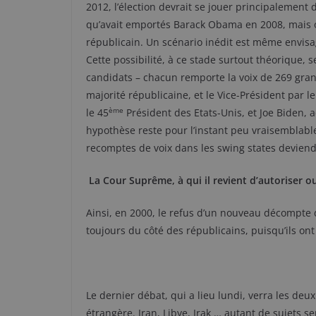
2012, l’élection devrait se jouer principalement d
qu’avait emportés Barack Obama en 2008, mais où
républicain. Un scénario inédit est même envisag
Cette possibilité, à ce stade surtout théorique, se
candidats – chacun remporte la voix de 269 grand
majorité républicaine, et le Vice-Président par 
ème
le 45
Président des Etats-Unis, et Joe Biden, a
hypothèse reste pour l’instant peu vraisemblable,
recomptes de voix dans les swing states deviend
La Cour Suprême, à qui il revient d’autoriser o
Ainsi, en 2000, le refus d’un nouveau décompte d
toujours du côté des républicains, puisqu’ils on
Le dernier débat, qui a lieu lundi, verra les deu
étrangère. Iran, Libye, Irak … autant de sujets