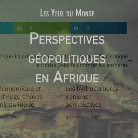
0
0
 ? Que
La présence militaire française au Tchad critiqué
e : Idriss Deby fait monter les enchères
 économique et
Les hydrocarbures
l d’Hugo Chavez
iraniens :
nir politique
perspectives
ier 2012
4
8 octobre 2014
0