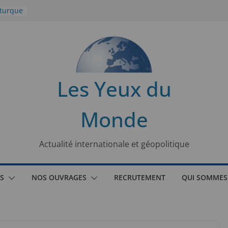
 turque
t
lit
s de la
Les Yeux du
seaux
Monde
tional
Actualité internationale et géopolitique
S
NOS OUVRAGES
RECRUTEMENT
QUI SOMMES