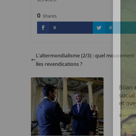
0
Shares
0
0
L’altermondialisme (2/3) : quel mouvement
lles revendications ?
Bilan
socia
et ave
16 févr