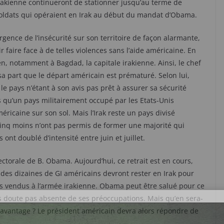
rakienne continueront de stationner jusqu’au terme de
soldats qui opéraient en Irak au début du mandat d’Obama.
urgence de l’insécurité sur son territoire de façon alarmante,
 faire face à de telles violences sans l’aide américaine. En
ien, notamment à Bagdad, la capitale irakienne. Ainsi, le chef
sa part que le départ américain est prématuré. Selon lui,
le pays n’étant à son avis pas prêt à assurer sa sécurité
is qu’un pays militairement occupé par les Etats-Unis
ricaine sur son sol. Mais l’Irak reste un pays divisé
 a cinq moins n’ont pas permis de former une majorité qui
ont doublé d’intensité entre juin et juillet.
ectorale de B. Obama. Aujourd’hui, ce retrait est en cours,
 des dizaines de GI américains devront rester en Irak pour
res vendus à l’armée irakienne. Obama peut être salué pour ce
s doute pas absente de ses préoccupations. Mais qu’en sera-
re davantage ? Le président américain devra alors répondre de