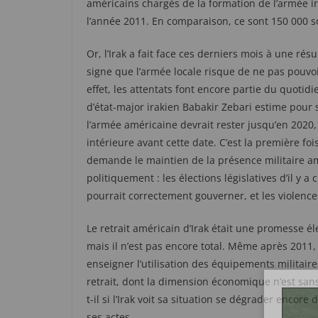
américains chargés de la formation de l’armée i
l’année 2011. En comparaison, ce sont 150 000 
Or, l’Irak a fait face ces derniers mois à une rés
signe que l’armée locale risque de ne pas pouvoir
effet, les attentats font encore partie du quotid
d’état-major irakien Babakir Zebari estime pour 
l’armée américaine devrait rester jusqu’en 2020, 
intérieure avant cette date. C’est la première fo
demande le maintien de la présence militaire amé
politiquement : les élections législatives d’il y
pourrait correctement gouverner, et les violences 
Le retrait américain d’Irak était une promesse él
mais il n’est pas encore total. Même après 2011,
enseigner l’utilisation des équipements militai
retrait, dont la dimension économique n’est san
t-il si l’Irak voit sa situation se dégrader enco
ses actes.