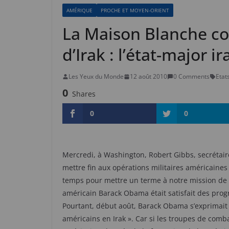
AMÉRIQUE
PROCHE ET MOYEN-ORIENT
La Maison Blanche con
d’Irak : l’état-major i
Les Yeux du Monde
12 août 2010
0 Comments
Etat
0
Shares
0
0
Mercredi, à Washington, Robert Gibbs, secrétaire
mettre fin aux opérations militaires américaines
temps pour mettre un terme à notre mission de c
américain Barack Obama était satisfait des progrè
Pourtant, début août, Barack Obama s’exprimait 
américains en Irak ». Car si les troupes de com