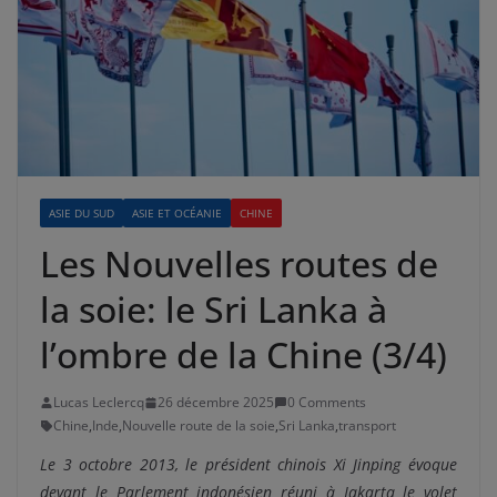
ASIE DU SUD
ASIE ET OCÉANIE
CHINE
Les Nouvelles routes de
la soie: le Sri Lanka à
l’ombre de la Chine (3/4)
Lucas Leclercq
26 décembre 2025
0 Comments
Chine
,
Inde
,
Nouvelle route de la soie
,
Sri Lanka
,
transport
Le 3 octobre 2013, le président chinois Xi Jinping évoque
devant le Parlement indonésien réuni à Jakarta le volet