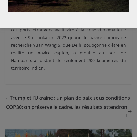
d’entre eux encerclent l’Inde : Gwadar (Pakistan) à
l’ouest, Hambantota (Sri Lanka) au sud et Chittagong
(Bangladesh) à l’est. La méfiance de l’Inde vis-à-vis de
ces ports étrangers avait viré à la crise diplomatique
avec le Sri Lanka en 2022 quand le navire chinois de
recherche Yuan Wang 5, que Delhi soupçonne d’être en
réalité un navire espion, a mouillé au port de
Hambantota, distant de seulement 200 kilomètres du
territoire indien.
Trump et l’Ukraine : un plan de paix sous conditions
COP30: on préserve le cadre, les résultats attendron
t