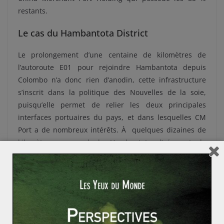
restants.
Le cas du Hambantota District
Le prolongement d’une centaine de kilomètres de
l’autoroute E01 pour rejoindre Hambantota depuis
Colombo n’a donc rien d’anodin, cette infrastructure
s’inscrit dans la politique des Nouvelles de la soie,
puisqu’elle permet de relier les deux principales
interfaces portuaires du pays, et dans lesquelles CM
Port a de nombreux intérêts. À quelques dizaines de
kilomètres au nord de Hambantota, l’aéroport de
Mattala reflète aussi l’ambition chinoise au Sri Lanka.
Financé par la China Exim Bank, il s’inscrit dans un
projet plus large, celui de transformer le Hambantota
District en un nœud multimodal des Nouvelles routes
de la soie : infrastructure portuaire (port de
Hambantota), aéroportuaire (aéroport de Mattala) et