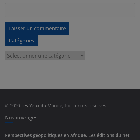
Catégories
C
a
t
é
g
o
r
© 2020
Les Yeux du Monde
, tous droits réservés.
i
e
Nos ouvrages
s
Perspectives géopolitiques en Afrique, Les éditions du net