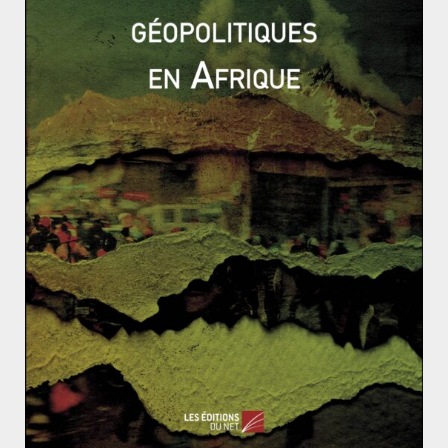
terrestre (autoroute E01).
La stratégie du collier de perles
Déjà loin de faire l’unanimité au Sri Lanka, la présence
chinoise inquiète aussi la grande puissance riveraine
de l’océan Indien : l’Inde. En effet, le port de
Hambantota, qu’administre de facto une entreprise
chinoise, est partie intégrante de la politique de
balisage mise en œuvre par Pékin dans l’océan indien.
Celle-ci se matérialise au moyen d’une chaîne de ports
(
Djibouti
, Gwadar, Hambantota…) destinée à servir
d’appui aux navires de commerce chinois en cas
d’instabilité régionale (crise politique, terrorisme,
piraterie…).
Or, New Delhi considère tous ces ports comme autant
de potentiels bases d’appui pour la marine de guerre
chinoise en cas de conflit, d’autant plus que plusieurs