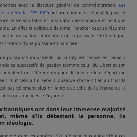
ssonantes avec le discours général de commémoration.
Les
de la période 1979-1990
ont profondément changé le pays et
dence entre son bilan et la situation économique et politique
able. En effet la politique de Mme Thatcher peut se résumer
sindustrialisation, affirmation de la puissance britannique,
t création d’une puissance financière.
e puissance industrielle, où la City est remise en cause à
scandales successifs de gestion (comme celui du Libor) et son
es souhaitent un référendum pour décider de leur départ (ou
 : tout cela a-t-il servi à quelque chose ? Car au final la
st pas tellement plus brillante que celle de la France qui a
isation qu’a menées le Royaume.
britanniques ont dans leur immense majorité
et, même s’ils détestent la personne, ils
n idéologie.
agonie durant les années 1970. Ce sont plus aujourd’hui ces