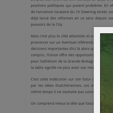
positions politiques qui posent problème. En e
de l’ancienne locataire du 10 Downing street, sou
déjà lancé des réformes en ce sens depuis so
pouvoirs de la City.
Mais c’est plus le côté atlantiste et anti fédér
prononcer sur un éventuel référendum en 2017, 
décisions importantes d’ici là alors que l’Unio
compris, l’Union offre des opportunités que la Gr
pour l’adhésion de la Grande-Bretagne à la Co
la table signifie ne plus avoir son mot à dire d
C’est cette indécision sur son futur qui semble
par les idées thatchériennes, ces dernières ne
même temps il ne souhaite pas suivre la direct
On comprend mieux la tête que faisait David C