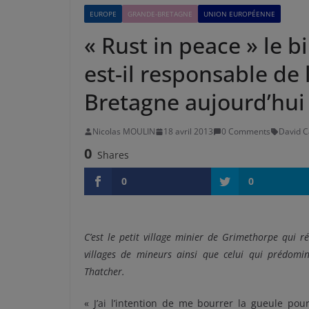
EUROPE
GRANDE-BRETAGNE
UNION EUROPÉENNE
« Rust in peace » le 
est-il responsable de 
Bretagne aujourd’hui
Nicolas MOULIN
18 avril 2013
0 Comments
David 
0
Shares
0
0
C’est le petit village minier de Grimethorpe qui r
villages de mineurs ainsi que celui qui prédom
Thatcher.
« J’ai l’intention de me bourrer la gueule pou