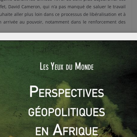
ffet, David Cameron, qui n’a pas manqué de saluer le travail
haite aller plus loin dans ce processus de libéralisation et à
n arrivée au pouvoir, notamment dans le renforcement des
alisme européen qui bloque aujourd’hui la Grande Bretagne. Se
si David Cameron est réélu en 2015, c’est ne pas prendre de
n bouge beaucoup en ce moment. Or Thatcher l’avait elle-même
ande-Bretagne ne pourrait jamais s’offrir seule (elle a milité
mmunauté européenne dans les années 1970). De plus quitter
ans les négociations européennes.
 miner le Royaume actuellement car si il est désormais pétri
 suffiront pas à lui permettre de se redresser. Or dans le
ion que prend l’Union en ce moment.
ameron aux obsèques de la baronne du Scotney.