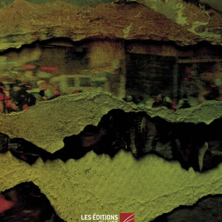
0
0
Le commencement d’un début d’esquisse de prél
iminaires à la sortie de crise en Corée ?
nouveau
rvateur
dais
r 2012
0
La France au défi du
terrorisme (2/2)