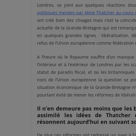
Londres, se joint aux quelques réactions di
politiques menées par Mme Thatcher au cours 
ont créé bien des clivages mais c’est la coïnci
actuelle de la Grande-Bretagne qui est remarqu
en quelques grandes lignes : libéralisation, dé
refus de l’Union européenne comme fédération e
A l’heure où le Royaume souffre d’un manque d
l’intérieur et à l’extérieur de Londres par les 
statut de paradis fiscal, et où les britanniqu
non) de l’Union européenne la question se pose
situation économique de la Grande-Bretagne n’e
pourtant évité de mener les réformes de libéral
Il n’en demeure pas moins que les 
assimilé les idées de Thatcher 
résonnent aujourd’hui en suivant so
De plus ces réformes ont redressé un pays à l’