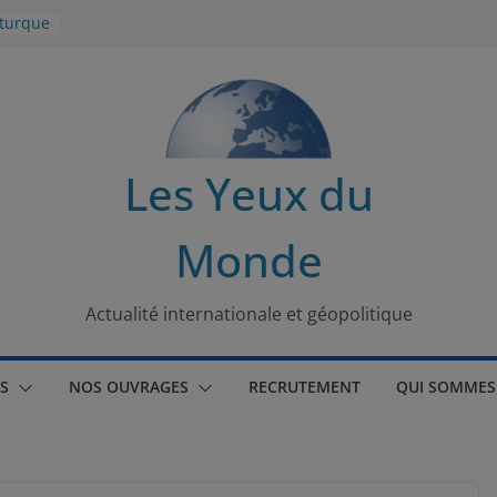
 turque
t
lit
Les Yeux du
s de la
Monde
seaux
tional
Actualité internationale et géopolitique
S
NOS OUVRAGES
RECRUTEMENT
QUI SOMMES