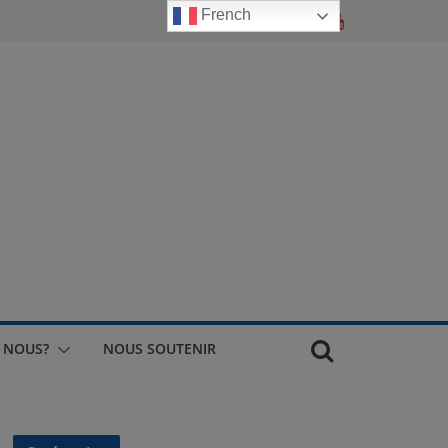
French
 NOUS?
NOUS SOUTENIR