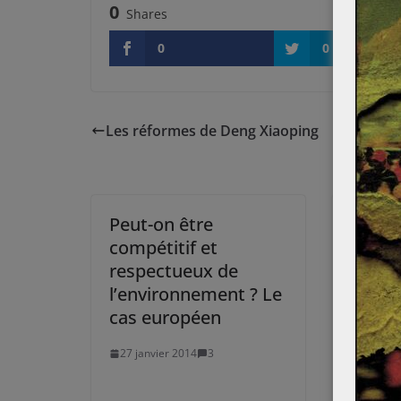
0
Shares
0
0
Les réformes de Deng Xiaoping
Peut-on être
Le re
compétitif et
conse
respectueux de
finlan
l’environnement ? Le
5 févrie
cas européen
27 janvier 2014
3