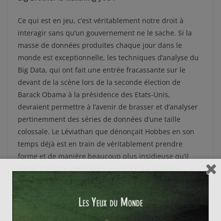
Ce qui est en jeu, c’est véritablement notre droit à
interagir sans qu’un gouvernement ne le sache. Si la
masse de données produites chaque jour dans le
monde est exceptionnelle, les techniques d’analyse du
Big Data, qui ont fait une entrée fracassante sur le
devant de la scène lors de la seconde élection de
Barack Obama à la présidence des Etats-Unis,
devraient permettre à l’avenir de brasser et d’analyser
pertinemment des séries de données d’une taille
colossale. Le Léviathan que dénonçait Hobbes en son
temps déjà est en train de véritablement prendre
forme et de manière beaucoup plus insidieuse qu’il
n’était possible d’envisager jusqu’à il y a quelques
années. Ce scandale laissera sans doute des traces
dans les grands groupes de l’internet américain mais
ils sont tellement intégré dans notre quotidien que le
désamour qui suivra peut-être ces révélations sera