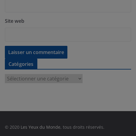
Site web
Catégories
C
a
t
é
g
o
r
© 2020
Les Yeux du Monde
, tous droits réservés.
i