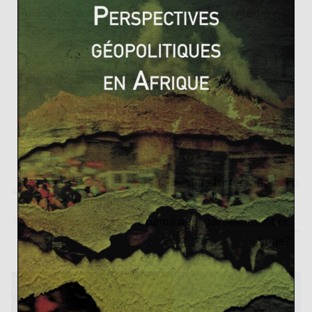
probablement très faible au regard de la gravité des
évènements.
Laissons le mot de la fin à Julian Assange, fondateur du
site WikiLeaks qui affirme que « l’avancée des
technologies de l’information annonce la fin de la vie
privée. »
L’année 1960 : le développement de l’intégration éco
nomique régionale
Pourquoi le sommet Xi-Obama a-t-il partiellement éc
houé?