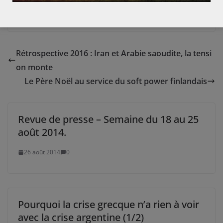
peine ses ambitions de chancellerie…contre Merkel?
Rétrospective 2016 : Iran et Arabie saoudite, la tensi
on monte
Le Père Noël au service du soft power finlandais
Revue de presse – Semaine du 18 au 25
août 2014.
26 août 2014
0
Pourquoi la crise grecque n’a rien à voir
avec la crise argentine (1/2)