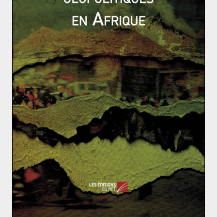
(74). Berlin est ainsi parvenu en quelques années à
placer ses hommes de confiance aux postes
stratégique. Suite aux élections européennes de 2014,
ils ont obtenu, outre la présidence : 2 vice-présidences,
5 présidences de commission (dont affaires étrangères,
commerce international, contrôle budgétaire,
transport, emploi et affaires sociales) contre 2 pour la
France et 32 coordinateurs, chargés de répartir les
tâches législatives au sein des commissions pour
seulement 8 Français. Nul doute que la présidence de
Martin Schulz aura fortement permis de renforcer
l’influence allemande à Bruxelles et son retour en
politique est un atout de plus pour l’Allemagne.
D’abord pressenti pour occuper le poste des affaires
étrangères, Martin Schulz mènera la liste du parti
social-démocrate allemand SPD en Rhénanie du Nord-
Westphalie aux élections législatives de 2017 et cache à