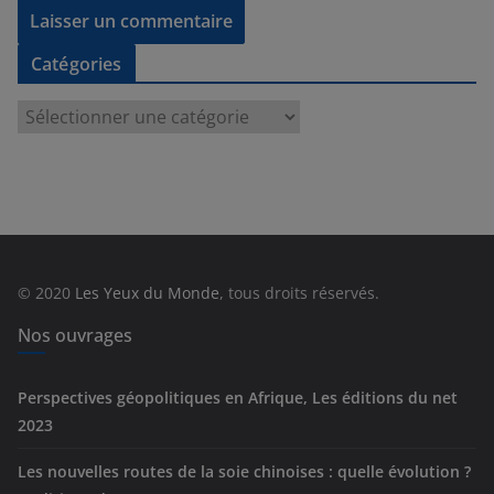
Catégories
C
a
t
é
g
o
r
© 2020
Les Yeux du Monde
, tous droits réservés.
i
e
Nos ouvrages
s
Perspectives géopolitiques en Afrique, Les éditions du net
2023
Les nouvelles routes de la soie chinoises : quelle évolution ?