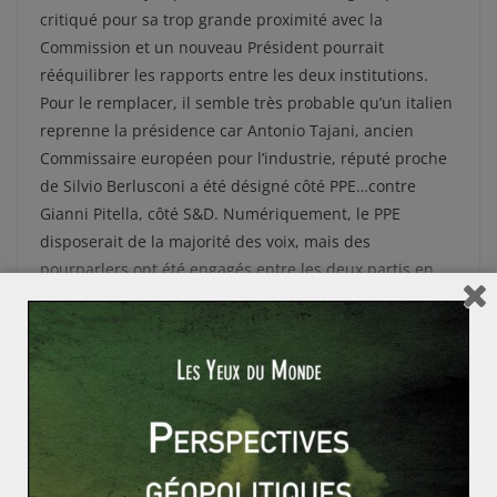
critiqué pour sa trop grande proximité avec la
Commission et un nouveau Président pourrait
rééquilibrer les rapports entre les deux institutions.
Pour le remplacer, il semble très probable qu’un italien
reprenne la présidence car Antonio Tajani, ancien
Commissaire européen pour l’industrie, réputé proche
de Silvio Berlusconi a été désigné côté PPE…contre
Gianni Pitella, côté S&D. Numériquement, le PPE
disposerait de la majorité des voix, mais des
pourparlers ont été engagés entre les deux partis en
vue de créer une coalition pour les élections du 17
janvier 2017.
Un renforcement du poids de l’Allemagne en Europe ?
Totalisant 15% des députés européens avec 96
eurodéputés, l’Allemagne est le pays le plus représenté
au sein du Parlement européen, loin devant la France