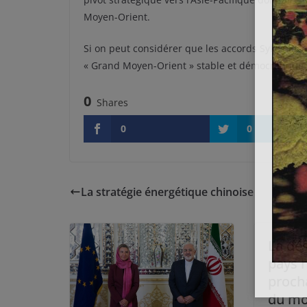
Moyen-Orient.
Si on peut considérer que les accords Sykes-Pico
« Grand Moyen-Orient » stable et démocratique es
0
Shares
0
0
La stratégie énergétique chinoise
La dé
pays 
proch
du mo