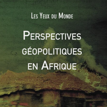
atorial, ces soulèvements ont laissé la porte ouverte à la
n-Orient. La Libye est aujourd’hui plongée dans le chaos des
ture profondes du pays (particulièrement dans le cas de la
ntement violent entre les différentes communautés, tandis
ec la montée en puissance de l’EIIL.
xperts de la zone se penchent sur la recomposition du
Wright publiait une carte dans le New-York Times où il
Saoudite, Yémen et Libye) passant à 14 entités distinctes.
encore prématuré et critiquable, bien que déjà, la question
de plus en plus sérieusement à court terme.
t effectivement cette refonte du Moyen-Orient, le paysage
a favorable aux intérêts de Washington. Le sud de la Libye est
Al-Qaeda au Maghreb Islamique (AQMI), les troubles en Irak
arché pétrolier et du Golfe Persique. A cela s’ajoute les
abie Saoudite, Iran) déstabilisant encore plus la région sans
 L’administration Obama qui pensait pouvoir engager le
re face aujourd’hui aux conséquences des années Bush au