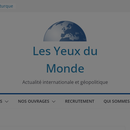
 turque
t
lit
s de la
Les Yeux du
seaux
Monde
tional
Actualité internationale et géopolitique
S
NOS OUVRAGES
RECRUTEMENT
QUI SOMMES