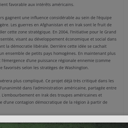
ent favorable aux intérêts américains.
rs gagnent une influence considérable au sein de l’équipe
ère. Les guerres en Afghanistan et en Irak sont le fruit de
er cette zone stratégique. En 2004, l’Initiative pour le Grand
résentée, visant au développement économique et social dans
ant la démocratie libérale. Derrière cette idée se cachait
n un ensemble de petits pays homogènes. En maintenant plus
nt l’émergence d’une puissance régionale ennemie (comme
être favorisés selon les stratèges de Washington.
’avérera plus compliqué. Ce projet déjà très critiqué dans les
 l’unanimité dans l’administration américaine, partagée entre
es. L’embourbement en Irak des troupes américaines et
dée d’une contagion démocratique de la région à partir de
un « Grand Moyen-Orient » refait surface. L’unité territoriale