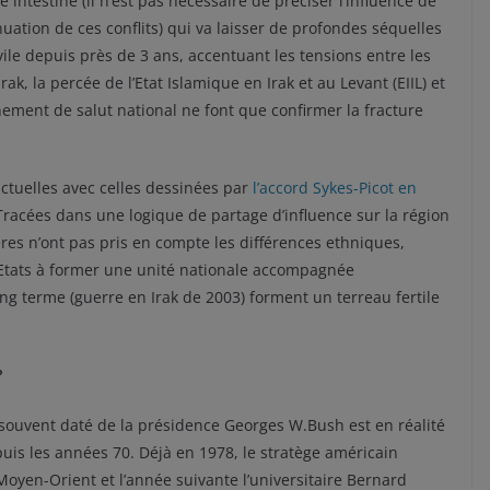
intestine (il n’est pas nécessaire de préciser l’influence de
nuation de ces conflits) qui va laisser de profondes séquelles
civile depuis près de 3 ans, accentuant les tensions entre les
, la percée de l’Etat Islamique en Irak et au Levant (EIIL) et
ement de salut national ne font que confirmer la fracture
actuelles avec celles dessinées par
l’accord Sykes-Picot en
Tracées dans une logique de partage d’influence sur la région
ières n’ont pas pris en compte les différences ethniques,
es Etats à former une unité nationale accompagnée
ong terme (guerre en Irak de 2003) forment un terreau fertile
?
souvent daté de la présidence Georges W.Bush est en réalité
is les années 70. Déjà en 1978, le stratège américain
 Moyen-Orient et l’année suivante l’universitaire Bernard