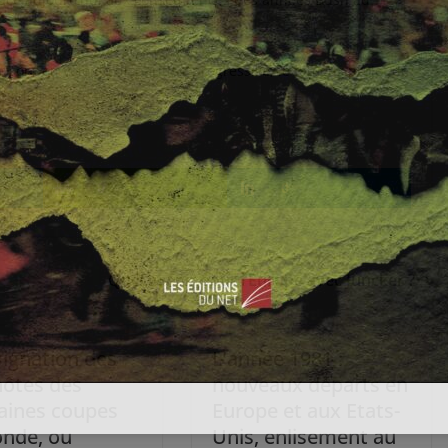
t sont en voie de disparition progressive, le fameux projet de
t loin d’être réalisé.
0
0
Quel avenir pour l’Europe avec Juncker ?
signation des
L’année 1981 :
hôtes des
nouveaux départs en
aines coupes
Europe et aux Etats-
nde, ou
Unis, enlisement au