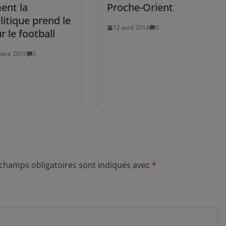
nt la
Proche-Orient
itique prend le
12 avril 2014
0
r le football
mbre 2010
0
 champs obligatoires sont indiqués avec
*