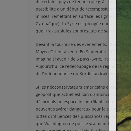
de certains pays ne tenant que grâce au joug dict
possibilité d’un début de recomposition du Moye
milices, remettant en surface les lignes de frac
Cyrénaïque). La Syrie est plongée dans un affro
que l’Irak subit les soubresauts de son voisin av
Devant la tournure des événements, plusieurs e
Moyen-Orient à venir. En Septembre 2013, Robin 
imaginait l’avenir de 5 pays (Syrie, Irak, Arabie 
Aujourd’hui ce redécoupage de la région parait 
de l’indépendance du Kurdistan irakien se pose 
Si les néoconservateurs américains envisageaien
géopolitique actuel est loin d’annoncer qu’il ser
désormais un espace incontrôlable où prospère 
peuvent s’avérer dangereux pour la stabilité du m
luttes d’influences des puissances régionales (Ar
que Washington ne puisse vraiment les stopper.
pivot stratégique vers l’Asie-Pacifique doit fai