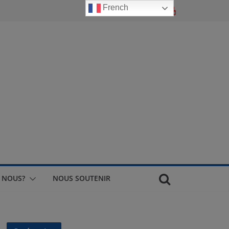
French
 NOUS?
NOUS SOUTENIR