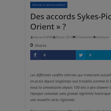
PROCHE ET MOYEN-ORIENT
Des accords Sykes-Pi
Orient » ?
Léonard LIFAR
30 juin 2014
0 Comments
Irak
,
Syrie
0
Shares
0
0
Les différents conflits internes qui traversent actue
en proie depuis longtemps aux troubles (comme le L
nous la connaissons depuis 100 ans à peu d’avenir à
l’époque coloniale sans grande légitimité historique
une nouvelle carte régionale.