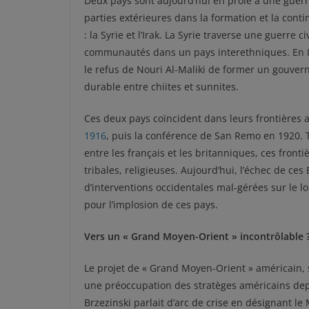
Deux pays sont aujourd’hui en proie à une guerre 
parties extérieures dans la formation et la conti
: la Syrie et l’Irak. La Syrie traverse une guerre 
communautés dans un pays interethniques. En Irak
le refus de Nouri Al-Maliki de former un gouvern
durable entre chiites et sunnites.
Ces deux pays coïncident dans leurs frontières 
1916
, puis la conférence de San Remo en 1920. 
entre les français et les britanniques, ces front
tribales, religieuses. Aujourd’hui, l’échec de c
d’interventions occidentales mal-gérées sur le l
pour l’implosion de ces pays.
Vers un « Grand Moyen-Orient » incontrôlable 
Le projet de « Grand Moyen-Orient » américain, 
une préoccupation des stratèges américains depu
Brzezinski parlait d’arc de crise en désignant le