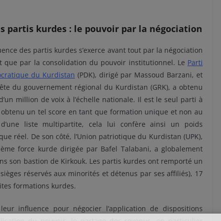
es partis kurdes : le pouvoir par la négociation
luence des partis kurdes s’exerce avant tout par la négociation
t que par la consolidation du pouvoir institutionnel. Le
Parti
cratique du Kurdistan
(PDK), dirigé par Massoud Barzani, et
tête du gouvernement régional du Kurdistan (GRK), a obtenu
d’un million de voix à l’échelle nationale. Il est le seul parti à
 obtenu un tel score en tant que formation unique et non au
 d’une liste multipartite, cela lui confère ainsi un poids
ique réel. De son côté, l’Union patriotique du Kurdistan (UPK),
ième force kurde dirigée par Bafel Talabani, a globalement
ans son bastion de Kirkouk. Les partis kurdes ont remporté un
sièges réservés aux minorités et détenus par ses affiliés), 17
tites formations kurdes.
leur influence pour négocier l’application de dispositions
lisation du pouvoir, le partage des revenus, en particulier