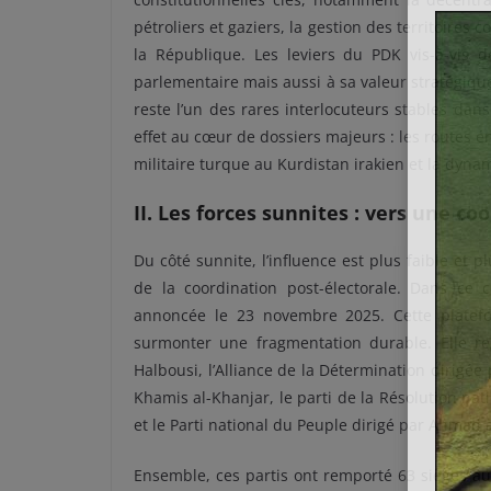
pétroliers et gaziers, la gestion des territoires 
la République. Les leviers du PDK vis-à-vis
parlementaire mais aussi à sa valeur stratégique 
reste l’un des rares interlocuteurs stables dan
effet au cœur de dossiers majeurs : les routes én
militaire turque au Kurdistan irakien et la dyna
II. Les forces sunnites : vers une co
Du côté sunnite, l’influence est plus faible et 
de la coordination post-électorale. Dans ce 
annoncée le 23 novembre 2025. Cette platefo
surmonter une fragmentation durable. Elle 
Halbousi, l’Alliance de la Détermination dirigée
Khamis al-Khanjar, le parti de la Résolution nat
et le Parti national du Peuple dirigé par Ahmad a
Ensemble, ces partis ont remporté 63 sièges aux