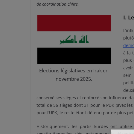
de coordination chiite.
I. L
L’inf
plutô
démo
à la 
plus 
avoir
Elections législatives en Irak en
sein
novembre 2025.
polit
deux
conservé ses sièges et renforcé son influence d
total de 56 sièges dont 31 pour le PDK (avec les 
pour l’UPK, le reste étant détenu par de plus pe
Historiquement, les partis kurdes ont utilisé 
constitutionnelles clés, notamment la décentra