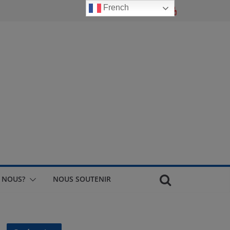
French
 NOUS?
NOUS SOUTENIR