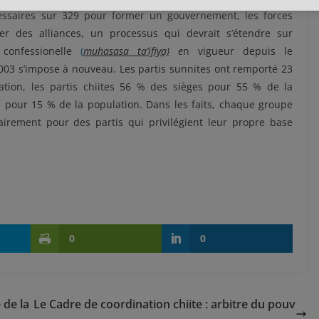
essaires sur 329 pour former un gouvernement, les forces
uer des alliances, un processus qui devrait s’étendre sur
 confessionelle
(
muhasasa ta’ifiya)
e
n vigueur depuis le
03 s’impose à nouveau. Les partis sunnites ont remporté 23
tion, les partis chiites 56 % des sièges pour 55 % de la
s pour 15 % de la population. Dans les faits, chaque groupe
airement pour des partis qui privilégient leur propre base
0
0
 de la
Le Cadre de coordination chiite : arbitre du pouv