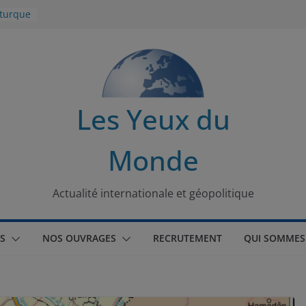
 turque
t
lit
s de la
Les Yeux du
seaux
Monde
tional
Actualité internationale et géopolitique
S
NOS OUVRAGES
RECRUTEMENT
QUI SOMMES