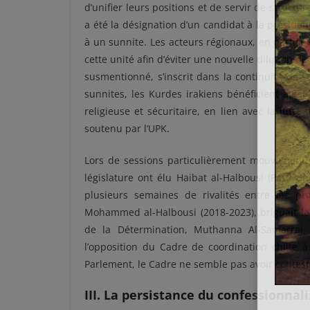
d’unifier leurs positions et de servir de structu
a été la désignation d’un candidat à la préside
à un sunnite. Les acteurs régionaux, en particu
cette unité afin d’éviter une nouvelle dilution de
susmentionné, s’inscrit dans la continuité de 
sunnites, les Kurdes irakiens bénéficient ainsi
religieuse et sécuritaire, en lien avec la lutte
soutenu par l’UPK.
Lors de sessions particulièrement mouvementé
législature ont élu Haibat al-Halbousi (Parti d
plusieurs semaines de rivalités entre les pr
Mohammed al-Halbousi (2018-2023), briguait le 
de la Détermination, Muthanna Al-Samarrai,
l’opposition du Cadre de coordination chiite
Parlement, le Cadre ne semble pas avoir contest
III. La persistance du confessionna