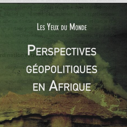
contestés et l’accès aux postes régaliens, dont la présidence de
 de Bagdad ne tiennent pas seulement à sa représentation
externe. En effet, face à ses alliés
américains
et turc, le PDK
s un paysage politique irakien fragmenté. Le PDK se situe en
ergétiques régionales, la sécurité des frontières, la présence
mique américano-turque dans le nord-est de la Syrie.
ordination retrouvée ?
plus fragmentée, sans être inexistante. Elle dépend largement
contexte, la formation du
Conseil politique national
a été
rme sunnite réunit des acteurs longtemps rivaux afin de
regroupe notamment le Parti du Progrès de Mohammad al-
 par Muthanna al-Samarrai, l’Alliance pour la souveraineté de
ionale dirigé par le Ministre de la Défense Thaabit al-Abbassi
l-Jubouri.
 élections législatives et affirment que le Conseil permettra