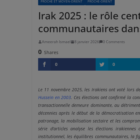
PROCHE ET MOYEN-ORIENT
PROCHE-ORIENT
Irak 2025 : le rôle cen
communautaires dans 
Ameerah Ismael
8 janvier 2026
0 Comments
0
Shares
0
0
Le 11 novembre 2025, les Irakiens ont voté lors d
Hussein en 2003
. Ces élections ont confirmé la co
transactionnelle demeure dominante, au détriment
décennies après le début de la démocratisation en
patronage, la mobilisation sectaire et les comprom
série d’articles analyse les élections irakienn
institutionnel, les équilibres communautaires, la f