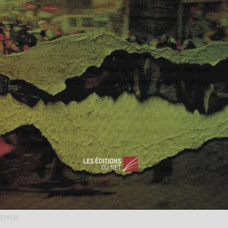
re faîtière sur les grands dossiers nationaux. Son premier test
nce de l’Assemblée nationale, poste traditionnellement dévolu
lier les monarchies du Golfe et la Turquie, semblent soutenir
 l’influence sunnite. À ce titre, le soutien de la Turquie au PDK
son appui aux communautés sunnites d’Irak. Majoritairement
 d’un soutien de la Turquie, fondé à la fois sur une logique
 d’Ankara contre le Parti des Travailleurs du Kurdistan (PKK),
es les 29 et 30 décembre 2025, les députés de la nouvelle
u Progrès) à la présidence du Parlement, mettant ainsi fin à
incipaux blocs sunnites. L’ancien président du Parlement,
poste depuis plusieurs semaines, face au chef de l’Alliance
 perçu comme proche de l’Iran et de ses alliés.
Malgré
 à une reconduction de Mohammad al-Halbousi à la tête du
é la désignation d’un membre de son parti.
lisme