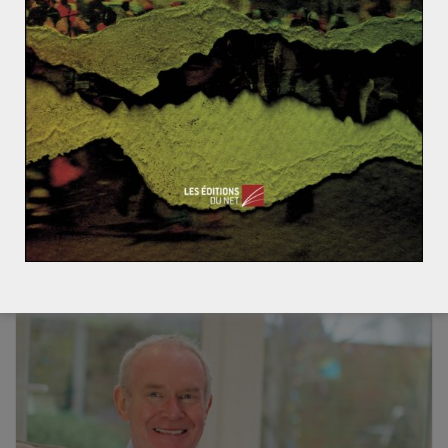
ACTUALITÉS
ASIE ET OCÉANIE
CHINE
EAU
ENVIRONNEMENT
GÉOÉCONOMIE
MONDIALISATION ET ENJEUX
Marc GERARD
6 mars 2017
2 Comments
Les menaces sur la sécurité alimentaire
chinoise
Les difficultés du secteur agricole couplées aux
problèmes récurrents de pollution font planer des
menaces sur la sécurité alimentaire en
Read More