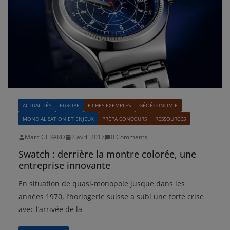
ACTUALITÉS
EUROPE
FICHES-EXEMPLES
GÉOÉCONOMIE
MONDIALISATION ET ENJEUX
PRÉPA CONCOURS
RESSOURCES
Marc GERARD
2 avril 2017
0 Comments
Swatch : derrière la montre colorée, une
entreprise innovante
En situation de quasi-monopole jusque dans les
années 1970, l’horlogerie suisse a subi une forte crise
avec l’arrivée de la