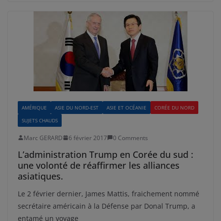
AMÉRIQUE
ASIE DU NORD-EST
ASIE ET OCÉANIE
CORÉE DU NORD
SUJETS CHAUDS
Marc GERARD
6 février 2017
0 Comments
L’administration Trump en Corée du sud :
une volonté de réaffirmer les alliances
asiatiques.
Le 2 février dernier, James Mattis, fraichement nommé
secrétaire américain à la Défense par Donal Trump, a
entamé un voyage