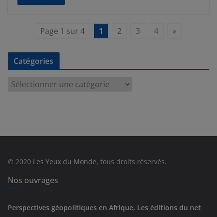
Page 1 sur 4
1
2
3
4
»
Catégories
C
a
t
é
g
o
r
© 2020
Les Yeux du Monde
, tous droits réservés.
i
e
Nos ouvrages
s
Perspectives géopolitiques en Afrique, Les éditions du net