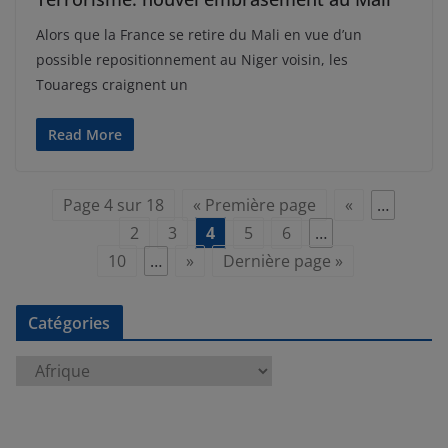
Alors que la France se retire du Mali en vue d’un
possible repositionnement au Niger voisin, les
Touaregs craignent un
Read More
Page 4 sur 18
« Première page
«
…
2
3
4
5
6
…
10
…
»
Dernière page »
Catégories
C
a
t
é