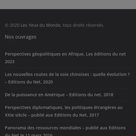
g
o
r
© 2020
Les Yeux du Monde
, tous droits réservés.
i
e
Nos ouvrages
s
Perspectives géopolitiques en Afrique, Les éditions du net
2023
Les nouvelles routes de la soie chinoises : quelle évolution ?
– Editions du Net, 2020
De la puissance en Amérique – Editions du net, 2018
Perspectives diplomatiques, les politiques étrangères au
XXIe siècle – publié aux Editions du Net, 2017
Panorama des ressources mondiales – publié aux Editions
du Net le 11 mars 2016