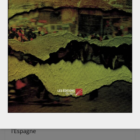
AFRIQUE
AFRIQUE DU NORD
GÉOPOLITIQUE & RELATIONS INTERNATIONALES
Cédric GOUDEAGBE
13 mai 2022
0 Comments
Sahara occidental: la soudaine volte-face de
l’Espagne