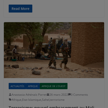
Read More
ACTUALITÉS
AFRIQUE
AFRIQUE DE L'OUEST
Anastasia Athénaïs Porret
26 mars 2022
0 Comments
Afrique
,
Etat Islamique
,
Sahel
,
terrorisme
Terrorisme: nouvel embrasement au Mali