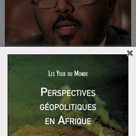
ACTUALITÉS
AFRIQUE
AFRIQUE DE L'EST
Thomas CIBOULET
16 mai 2022
0 Comments
La Somalie élit finalement son nouveau
Président
Après sept mois d’attente et de délais, la Somalie a élu
hier son nouveau Président, Hassan Sheikh Mohamoud,
ancien Président
Read More