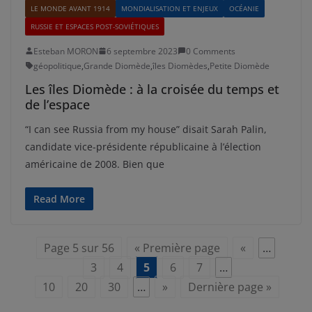
LE MONDE AVANT 1914
MONDIALISATION ET ENJEUX
OCÉANIE
RUSSIE ET ESPACES POST-SOVIÉTIQUES
Esteban MORON
6 septembre 2023
0 Comments
géopolitique
,
Grande Diomède
,
îles Diomèdes
,
Petite Diomède
Les îles Diomède : à la croisée du temps et
de l’espace
“I can see Russia from my house” disait Sarah Palin,
candidate vice-présidente républicaine à l’élection
américaine de 2008. Bien que
Read More
Page 5 sur 56
« Première page
«
…
3
4
5
6
7
…
10
20
30
…
»
Dernière page »