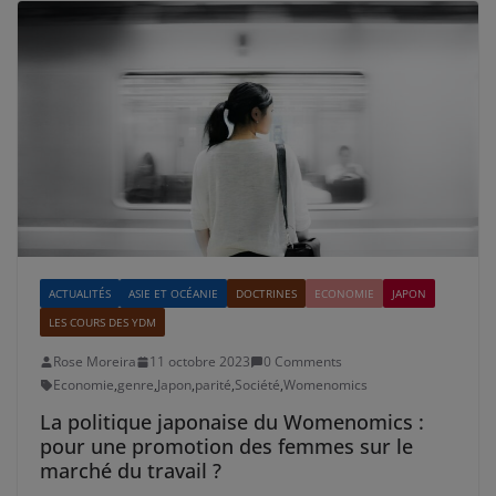
ACTUALITÉS
ASIE ET OCÉANIE
DOCTRINES
ECONOMIE
JAPON
LES COURS DES YDM
Rose Moreira
11 octobre 2023
0 Comments
Economie
,
genre
,
Japon
,
parité
,
Société
,
Womenomics
La politique japonaise du Womenomics :
pour une promotion des femmes sur le
marché du travail ?