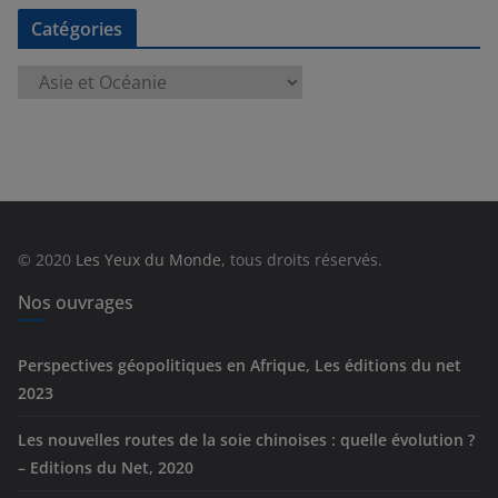
Catégories
C
a
t
é
g
o
r
© 2020
Les Yeux du Monde
, tous droits réservés.
i
e
Nos ouvrages
s
Perspectives géopolitiques en Afrique, Les éditions du net
2023
Les nouvelles routes de la soie chinoises : quelle évolution ?
– Editions du Net, 2020