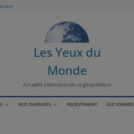
 turque
t
lit
s de la
Les Yeux du
seaux
Monde
tional
Actualité internationale et géopolitique
S
NOS OUVRAGES
RECRUTEMENT
QUI SOMMES