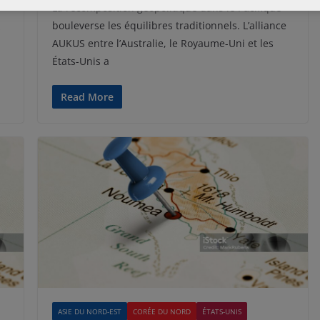
La recomposition géopolitique dans le Pacifique
bouleverse les équilibres traditionnels. L’alliance
s
AUKUS entre l’Australie, le Royaume-Uni et les
États-Unis a
Read More
ASIE DU NORD-EST
CORÉE DU NORD
ÉTATS-UNIS