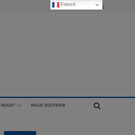
French
 NOUS?
NOUS SOUTENIR