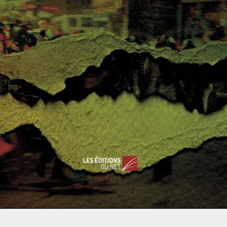
Read More
ASIE ET OCÉANIE
ÉTATS-UNIS
FRANCE
Yoann Lusikila
17 décembre 2024
0 Comments
La Nouvelle-Calédonie ou le Caillou
gaulois sur terrain de jeu anglo-
américain (7/7)