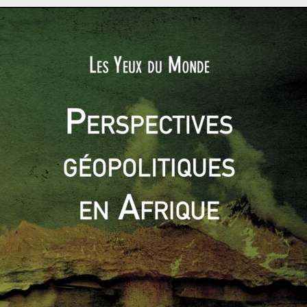
ASIE DU SUD-EST
ASIE ET OCÉANIE
Jade Bellissard
22 janvier 2025
0 Comments
Corée du Sud : de la loi martiale à une
décrédibilisation diplomatique ?
La proclamation de la loi martiale par le président
sud-coréen Yoon Suk Yéol, le 3 décembre dernier
s
a provoqué un