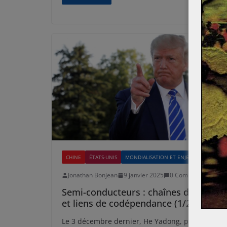
CHINE
ÉTATS-UNIS
MONDIALISATION ET ENJEUX
Jonathan Bonjean
9 janvier 2025
0 Comments
Semi-conducteurs : chaînes de valeur
et liens de codépendance (1/2)
Le 3 décembre dernier, He Yadong, porte-parole