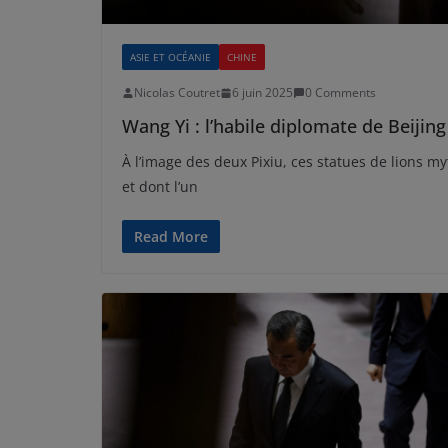
ASIE ET OCÉANIE
CHINE
Nicolas Coutret
6 juin 2025
0 Comments
Wang Yi : l’habile diplomate de Beijin
À l’image des deux Pixiu, ces statues de lions 
et dont l’un
Read More