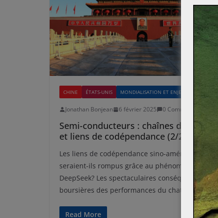
CHINE
ÉTATS-UNIS
MONDIALISATION ET ENJEUX
Jonathan Bonjean
6 février 2025
0 Comments
Semi-conducteurs : chaînes de valeur
et liens de codépendance (2/2)
Les liens de codépendance sino-américains
seraient-ils rompus grâce au phénomène
DeepSeek? Les spectaculaires conséquences
boursières des performances du chatbot chinoi
Read More