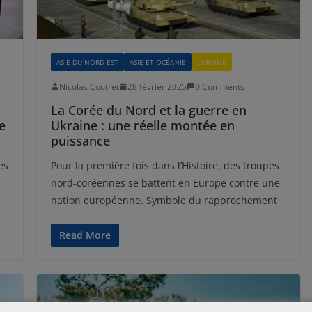
ASIE DU NORD-EST
ASIE ET OCÉANIE
UKRAINE
Nicolas Coutret
28 février 2025
0 Comments
La Corée du Nord et la guerre en
e
Ukraine : une réelle montée en
puissance
es
Pour la première fois dans l’Histoire, des troupes
nord-coréennes se battent en Europe contre une
nation européenne. Symbole du rapprochement
Read More