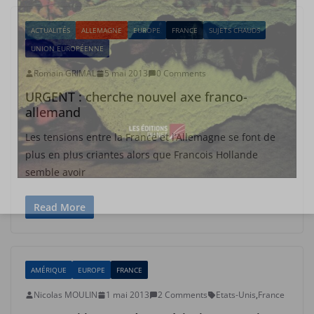
ACTUALITÉS
ALLEMAGNE
EUROPE
FRANCE
SUJETS CHAUDS
UNION EUROPÉENNE
Romain GRIMAL
5 mai 2013
0 Comments
URGENT : cherche nouvel axe franco-
allemand
Les tensions entre la France et l’Allemagne se font de
plus en plus criantes alors que Francois Hollande
semble avoir
Read More
AMÉRIQUE
EUROPE
FRANCE
Nicolas MOULIN
1 mai 2013
2 Comments
Etats-Unis
,
France