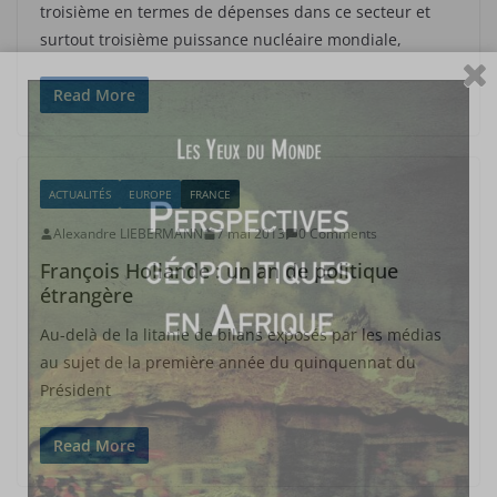
troisième en termes de dépenses dans ce secteur et
surtout troisième puissance nucléaire mondiale,
Read More
ACTUALITÉS
EUROPE
FRANCE
Alexandre LIEBERMANN
7 mai 2013
0 Comments
François Hollande : un an de politique
étrangère
Au-delà de la litanie de bilans exposés par les médias
au sujet de la première année du quinquennat du
Président
Read More