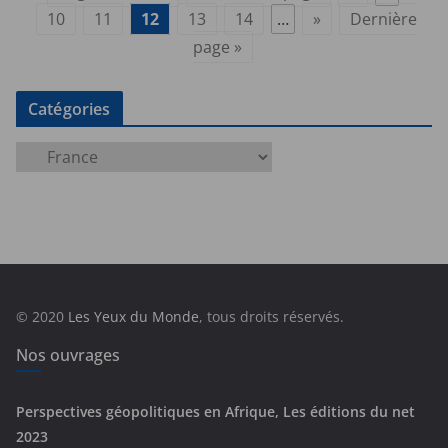
10
11
12
13
14
…
»
Dernière
page »
Catégories
C
a
t
é
g
o
r
© 2020
Les Yeux du Monde
, tous droits réservés.
i
e
Nos ouvrages
s
Perspectives géopolitiques en Afrique, Les éditions du net
2023