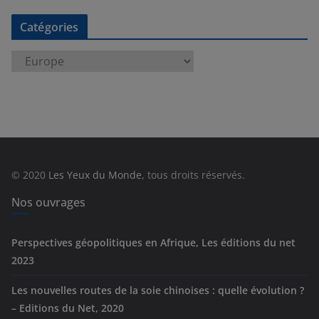
Catégories
C
a
t
é
g
o
r
© 2020
Les Yeux du Monde
, tous droits réservés.
i
e
Nos ouvrages
s
Perspectives géopolitiques en Afrique, Les éditions du net
2023
Les nouvelles routes de la soie chinoises : quelle évolution ?
– Editions du Net, 2020