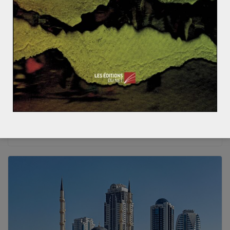
Paul BATCABE-LACOSTE
20 décembre 2020
0 Comments
Europe
,
France
,
histoire
,
Valéry Giscard d'Estaing
Valéry Giscard d’Estaing et sa politique
extérieure, modernité ou continuité ? (1/3 :
la politique européenne)
Divorce par consentement mutuel, loi d’orientation en
faveur des personnes handicapées, loi sur le collège
unique, IVG, majorité à 18ans,
Read More