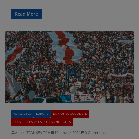
Read More
ACTUALITÉS
EUROPE
EX-MONDE SOCIALISTE
RUSSIE ET ESPACES POST-SOVIÉTIQUES
Alexis STANKEVITCH
19 janvier 2021
0 Comments