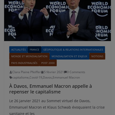
ACTUALITÉS
FRANCE
GÉOPOLITIQUE & RELATIONS INTERNATIONALES
MONDE ET MONDIALISATION
MONDIALISATION ET ENJEUX
NOTIONS
PAYS INDUSTRIALISÉS
POST 2000
Clara Plaine Pfeiffer
5 février 2021
0 Comments
capitalisme
,
Covid-19
,
Davos
,
Emmanuel Macron
À Davos, Emmanuel Macron appelle à
repenser le capitalisme
Le 26 janvier 2021 au Sommet virtuel de Davos,
Emmanuel Macron et Klaus Schwab évoquaient la crise
sanitaire et les