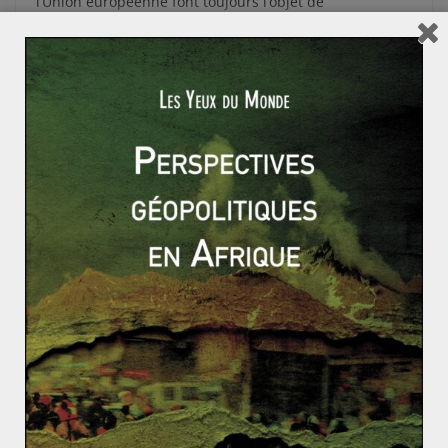
l’Union européenne font toujours l’objet de
négociations. Le Brexit connait une nouvelle fois
Read More
1973 - 2000
ACTUALITÉS
BIOGRAPHIES
EUROPE
FRANCE
HISTOIRE-GÉOGRAPHIE