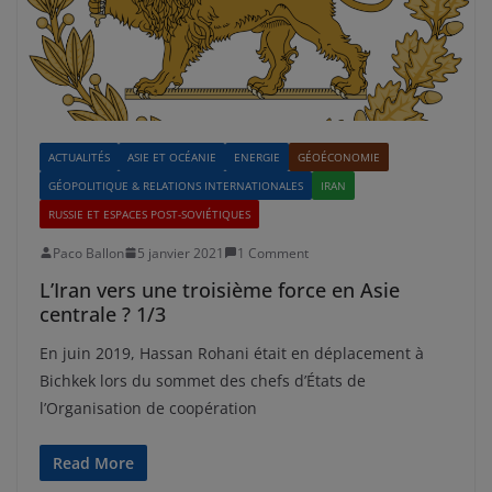
ACTUALITÉS
ASIE ET OCÉANIE
ENERGIE
GÉOÉCONOMIE
GÉOPOLITIQUE & RELATIONS INTERNATIONALES
IRAN
RUSSIE ET ESPACES POST-SOVIÉTIQUES
Paco Ballon
5 janvier 2021
1 Comment
L’Iran vers une troisième force en Asie
centrale ? 1/3
En juin 2019, Hassan Rohani était en déplacement à
Bichkek lors du sommet des chefs d’États de
l’Organisation de coopération
Read More