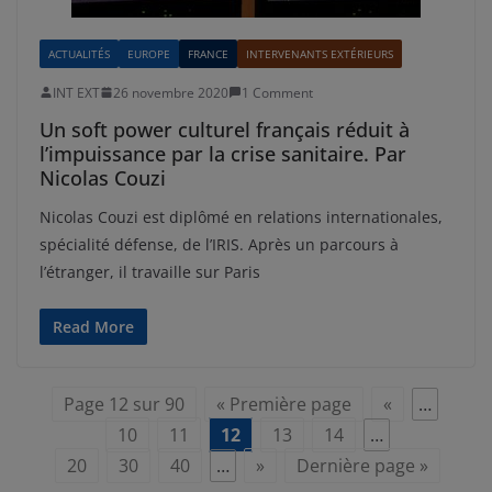
ACTUALITÉS
EUROPE
FRANCE
INTERVENANTS EXTÉRIEURS
INT EXT
26 novembre 2020
1 Comment
Un soft power culturel français réduit à
l’impuissance par la crise sanitaire. Par
Nicolas Couzi
Nicolas Couzi est diplômé en relations internationales,
spécialité défense, de l’IRIS. Après un parcours à
l’étranger, il travaille sur Paris
Read More
Page 12 sur 90
« Première page
«
…
10
11
12
13
14
…
20
30
40
…
»
Dernière page »