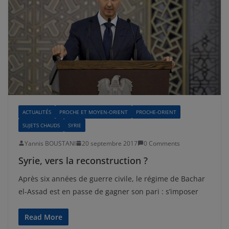
ACTUALITÉS
PROCHE ET MOYEN-ORIENT
PROCHE-ORIENT
SUJETS CHAUDS
SYRIE
Yannis BOUSTANI
20 septembre 2017
0 Comments
Syrie, vers la reconstruction ?
Après six années de guerre civile, le régime de Bachar
el-Assad est en passe de gagner son pari : s’imposer
Read More