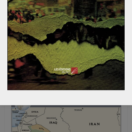
ACTUALITÉS
GÉOÉCONOMIE
PÉNINSULE ARABIQUE
PROCHE ET MOYEN-ORIENT
Hugo CARRIE
27 août 2017
0 Comments
Le sport power qatari : une périlleuse
aubaine ?
A l’occasion de la signature ultra-médiatisée du
brésilien Neymar au Paris Saint-Germain, le Qatar a
réaffirmé ses ambitions en termes
Read More