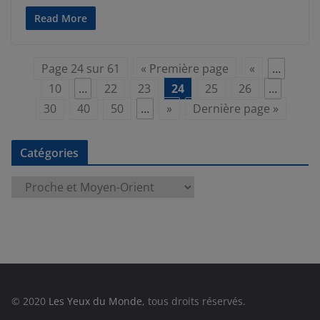
Read More
Page 24 sur 61
« Première page
«
…
10
…
22
23
24
25
26
…
30
40
50
…
»
Dernière page »
Catégories
C
a
t
é
g
o
r
© 2020
Les Yeux du Monde
, tous droits réservés.
i