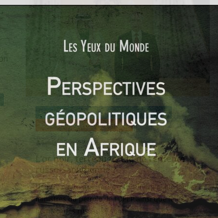
ACTUALITÉS
ENERGIE
PROCHE ET MOYEN-ORIENT
RUSSIE ET ESPACES POST-SOVIÉTIQUES
Simon ROUSSEAU
6 octobre 2017
0 Comments
L’or noir, terreau fertile de l’entente
ns
russo-saoudienne ?
Dans le cadre d’un forum sur l’énergie, plusieurs
ministres du pétrole de l’OPEP ainsi que leurs
homologues russes se sont