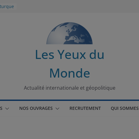
 turque
t
lit
s de la
Les Yeux du
seaux
Monde
tional
Actualité internationale et géopolitique
S
NOS OUVRAGES
RECRUTEMENT
QUI SOMMES