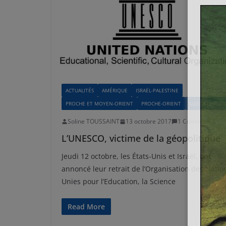
ACTUALITÉS
AMÉRIQUE
ISRAËL-PALESTINE
PROCHE ET MOYEN-ORIENT
PROCHE-ORIENT
SUJETS CHAUDS
Soline TOUSSAINT
13 octobre 2017
1 Comment
L’UNESCO, victime de la géopolitique
Jeudi 12 octobre, les États-Unis et Israël, ont
annoncé leur retrait de l’Organisation des Natio
Unies pour l’Education, la Science
Read More