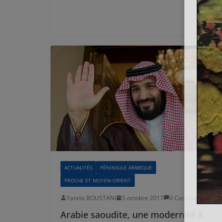
ACTUALITÉS
PÉNINSULE ARABIQUE
PROCHE ET MOYEN-ORIENT
Yannis BOUSTANI
5 octobre 2017
0 Comments
Arabie saoudite, une modernité à