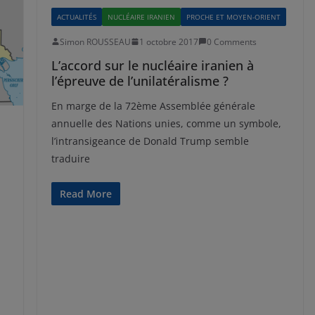
ACTUALITÉS
NUCLÉAIRE IRANIEN
PROCHE ET MOYEN-ORIENT
Simon ROUSSEAU
1 octobre 2017
0 Comments
L’accord sur le nucléaire iranien à
l’épreuve de l’unilatéralisme ?
En marge de la 72ème Assemblée générale
annuelle des Nations unies, comme un symbole,
l’intransigeance de Donald Trump semble
traduire
Read More