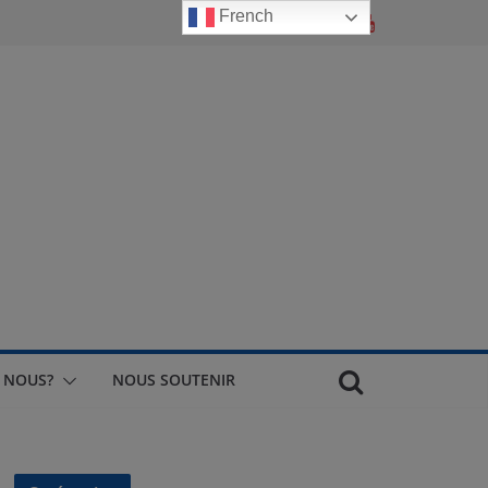
French
 NOUS?
NOUS SOUTENIR