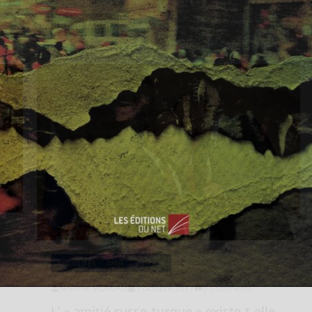
Read More
ACTUALITÉS
SYRIE
TURQUIE
Noémie MOREAU
3 octobre 2017
0 Comments
L’ « amitié russo-turque » existe-t-elle