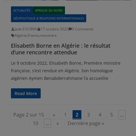
ACTUALITÉS
AFRIQUE DU NORD
GÉOPOLITIQUE & RELATIONS INTERNATIONALES
Jade ESCRIVA
17 octobre 2022
0 Comments
Algérie
,
France
,
rencontre
Elisabeth Borne en Algérie : le résultat
d’une rencontre attendue
Le 9 octobre 2022, Elisabeth Borne, Première ministre
française, s’est rendue en Algérie. Son homologue
algérien Aymen Benabderrahmane l’a accueillie
Read More
Page 2 sur 15
«
1
2
3
4
5
…
10
…
»
Dernière page »