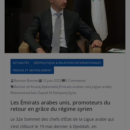
ACTUALITÉS
GÉOPOLITIQUE & RELATIONS INTERNATIONALES
PROCHE ET MOYEN-ORIENT
Romain Bonnet
13 juin 2023
0 Comments
Bachar el-Assad
,
diplomatie
,
Émirats arabes unis
,
Ligue arabe
,
Mohammed ben Zayed Al Nahyane
,
Syrie
Les Émirats arabes unis, promoteurs du
retour en grâce du régime syrien
Le 32e Sommet des chefs d’État de la Ligue arabe qui
s’est clôturé le 19 mai dernier à Djeddah, en