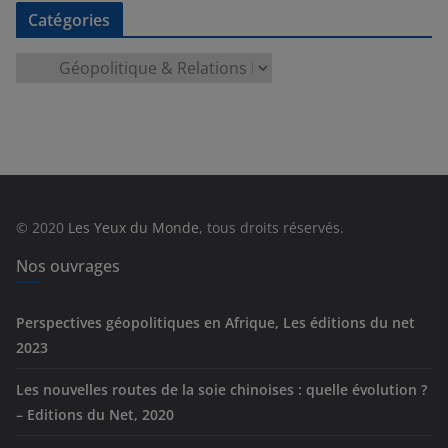
Catégories
C
a
t
é
g
o
r
© 2020
Les Yeux du Monde
, tous droits réservés.
i
e
Nos ouvrages
s
Perspectives géopolitiques en Afrique, Les éditions du net
2023
Les nouvelles routes de la soie chinoises : quelle évolution ?
– Editions du Net, 2020