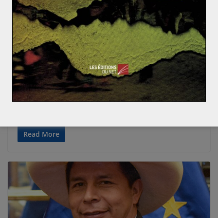
AMÉRIQUE
AMÉRIQUE LATINE
BRÉSIL
ENVIRONNEMENT
GÉOPOLITIQUE & RELATIONS INTERNATIONALES
MONDIALISATION ET ENJEUX
Gabrielle FRANCK
4 janvier 2023
0 Comments
Brésil : un retour en force à la COP 27
Mastodonte régional, le Brésil est resté aux abonnés
absent des négociations climatiques ces dernières
années. Avec un nouveau président à
Read More