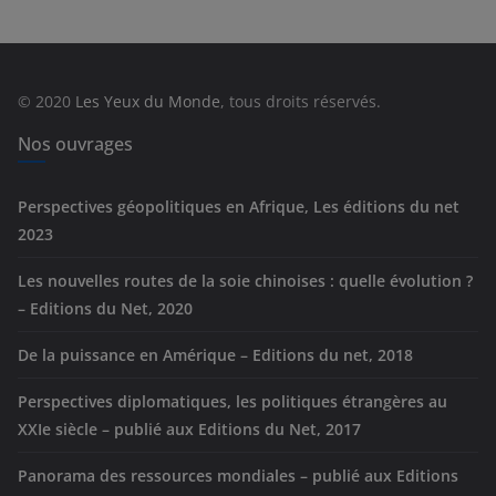
é
g
o
r
© 2020
Les Yeux du Monde
, tous droits réservés.
i
e
Nos ouvrages
s
Perspectives géopolitiques en Afrique, Les éditions du net
2023
Les nouvelles routes de la soie chinoises : quelle évolution ?
– Editions du Net, 2020
De la puissance en Amérique – Editions du net, 2018
Perspectives diplomatiques, les politiques étrangères au
XXIe siècle – publié aux Editions du Net, 2017
Panorama des ressources mondiales – publié aux Editions