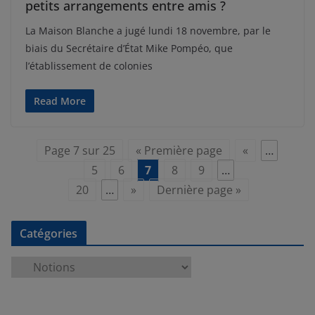
petits arrangements entre amis ?
La Maison Blanche a jugé lundi 18 novembre, par le
biais du Secrétaire d’État Mike Pompéo, que
l’établissement de colonies
Read More
Page 7 sur 25
« Première page
«
…
5
6
7
8
9
…
20
…
»
Dernière page »
Catégories
C
a
t