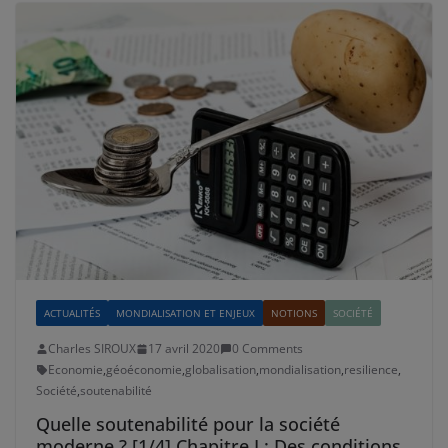
ACTUALITÉS
MONDIALISATION ET ENJEUX
NOTIONS
SOCIÉTÉ
Charles SIROUX
17 avril 2020
0 Comments
Economie
,
géoéconomie
,
globalisation
,
mondialisation
,
resilience
,
Société
,
soutenabilité
Quelle soutenabilité pour la société
moderne ? [1/4] Chapitre I : Des conditions