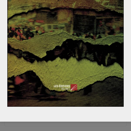
ACTUALITÉS
MONDIALISATION ET ENJEUX
NOTIONS
SOCIÉTÉ
Charles SIROUX
18 avril 2020
0 Comments
Quelle soutenabilité pour la société
moderne ? [2/4] Chapitre II : Des liens
sociaux nouveaux
Développement durable, résilience, transition
énergétique… Autant de termes et concepts de plus en
plus présents dans le champ lexical de
Read More