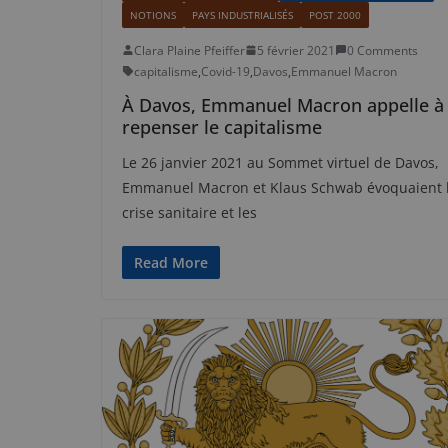
NOTIONS
PAYS INDUSTRIALISÉS
POST 2000
Clara Plaine Pfeiffer
5 février 2021
0 Comments
capitalisme
,
Covid-19
,
Davos
,
Emmanuel Macron
À Davos, Emmanuel Macron appelle à
repenser le capitalisme
Le 26 janvier 2021 au Sommet virtuel de Davos,
Emmanuel Macron et Klaus Schwab évoquaient 
crise sanitaire et les
Read More