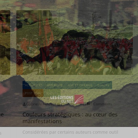
ACTUALITÉS
AMÉRIQUE
ASIE ET OCÉANIE
EUROPE
POST 2000
SOCIÉTÉ
Gabrielle FRANCK
28 février 2021
0 Comments
ue
Couleurs stratégiques : au cœur des
manifestations
s
Considérées par certains auteurs comme outil
s