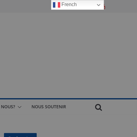
French
 NOUS?
NOUS SOUTENIR