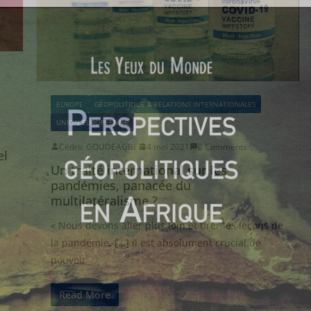
EUROPE
GÉOPOLITIQUE & RELATIONS INTERNATIONALES
UNION EUROPÉENNE
Cédric GOUDEAGBE
4 mai 2021
0 Comments
el
Un traité international sur les
pandémies, panacée du
multilatéralisme ?
« Nous devons aller plus loin et tirer les leçons de
la pandémie, […] il est absolument crucial de
pouvoir
Read More