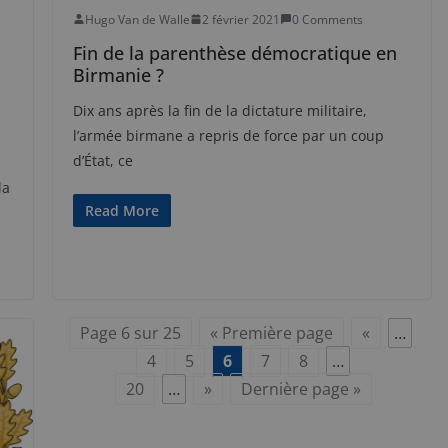
Hugo Van de Walle
2 février 2021
0 Comments
Fin de la parenthèse démocratique en
Birmanie ?
Dix ans après la fin de la dictature militaire,
l’armée birmane a repris de force par un coup
d’État, ce
la
Read More
Page 6 sur 25
« Première page
«
…
4
5
6
7
8
…
20
…
»
Dernière page »