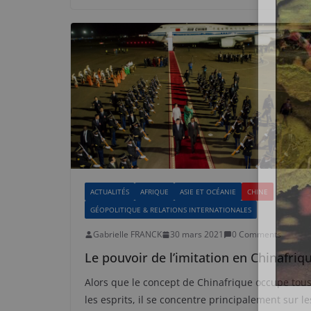
ACTUALITÉS
AFRIQUE
ASIE ET OCÉANIE
CHINE
GÉOPOLITIQUE & RELATIONS INTERNATIONALES
Gabrielle FRANCK
30 mars 2021
0 Comments
Le pouvoir de l’imitation en Chinafriq
Alors que le concept de Chinafrique occupe tou
les esprits, il se concentre principalement sur le