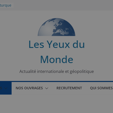
 turque
t
lit
s de la
Les Yeux du
seaux
Monde
tional
Actualité internationale et géopolitique
S
NOS OUVRAGES
RECRUTEMENT
QUI SOMMES