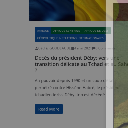
AFRIQUE
AFRIQUE CENTRALE
AFRIQUE DE L'EST
GÉOPOLITIQUE & RELATIONS INTERNATIONALES
Cédric GOUDEAGBE
4 mai 2021
0 Comments
Décès du président Déby: vers une
transition délicate au Tchad et au Sah
?
Au pouvoir depuis 1990 et un coup d’état
perpétré contre Hissène Habré, le président
tchadien Idriss Déby Itno est décédé
Read More