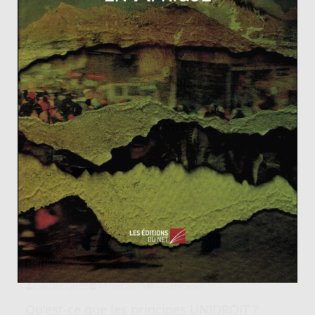
ECONOMIE
GÉOPOLITIQUE & RELATIONS INTERNATIONALES
NOTIONS
RESSOURCES
SOCIÉTÉ
Eva BECQUET
18 juin 2015
2 Comments
Qu’est-ce que les pétrodollars ?
Un pétrodollar est un dollar provenant des ventes de
pétrole brut par les pays exportateurs et ensuite placé
par l’entremise
Read More
ECONOMIE
GÉOPOLITIQUE & RELATIONS INTERNATIONALES
NOTIONS
RESSOURCES
SOCIÉTÉ
Eva BECQUET
14 mai 2015
0 Comments
Qu’est-ce que les principes UNIDROIT ?