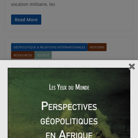
vocation militaire, les
Read More
GÉOPOLITIQUE & RELATIONS INTERNATIONALES
NOTIONS
RESSOURCES
SOCIÉTÉ
Jessica SOME
31 août 2015
0 Comments
Qu’est-ce que l’UNESCO ?
L’Organisation des Nations Unies pour l’Education, la
Science et la Culture des Nations Unies (UNESCO) a été
créée en 1945
Read More