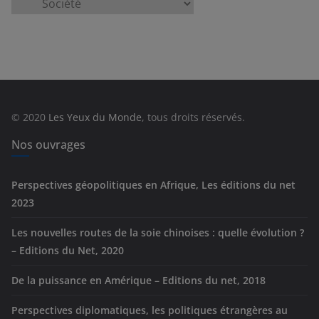
C
a
t
é
g
o
r
© 2020
Les Yeux du Monde
, tous droits réservés.
i
e
Nos ouvrages
s
Perspectives géopolitiques en Afrique, Les éditions du net
2023
Les nouvelles routes de la soie chinoises : quelle évolution ?
– Editions du Net, 2020
De la puissance en Amérique – Editions du net, 2018
Perspectives diplomatiques, les politiques étrangères au