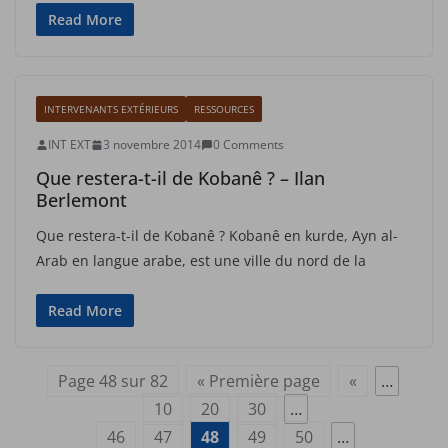
Read More
INTERVENANTS EXTÉRIEURS
RESSOURCES
INT EXT
3 novembre 2014
0 Comments
Que restera-t-il de Kobanê ? – Ilan
Berlemont
Que restera-t-il de Kobanê ? Kobanê en kurde, Ayn al-
Arab en langue arabe, est une ville du nord de la
Read More
Page 48 sur 82
« Première page
«
…
10
20
30
…
46
47
48
49
50
…