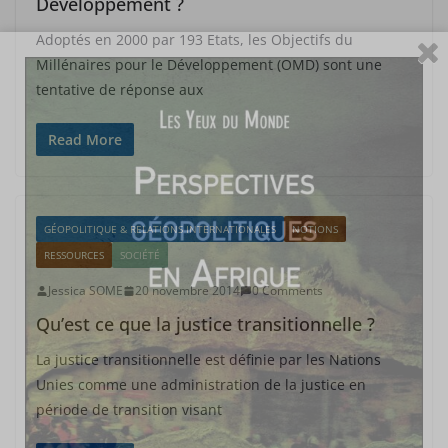
Développement ?
Adoptés en 2000 par 193 Etats, les Objectifs du
Millénaires pour le Développement (OMD) sont une
tentative de réponse aux
Read More
GÉOPOLITIQUE & RELATIONS INTERNATIONALES
NOTIONS
RESSOURCES
SOCIÉTÉ
Jessica SOME
20 novembre 2014
0 Comments
Qu’est ce que la justice transitionnelle ?
La justice transitionnelle est définie par les Nations
Unies comme une administration de la justice en
période de transition visant