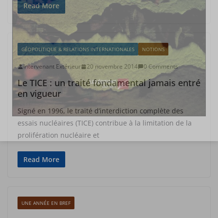
Read More
GÉOPOLITIQUE & RELATIONS INTERNATIONALES
NOTIONS
Intervenant Extérieur
20 novembre 2014
0 Comments
Le TICE : un traité fondamental jamais entré
en vigueur
Signé en 1996, le traité d’interdiction complète des
essais nucléaires (TICE) contribue à la limitation de la
prolifération nucléaire et
Read More
UNE ANNÉE EN BREF