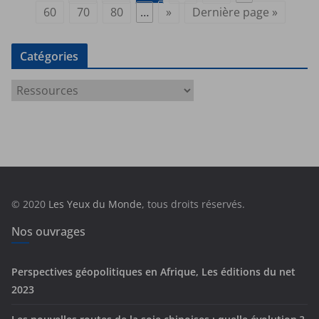
60
70
80
…
»
Dernière page »
Catégories
C
a
t
é
g
o
r
© 2020
Les Yeux du Monde
, tous droits réservés.
i
e
Nos ouvrages
s
Perspectives géopolitiques en Afrique, Les éditions du net
2023