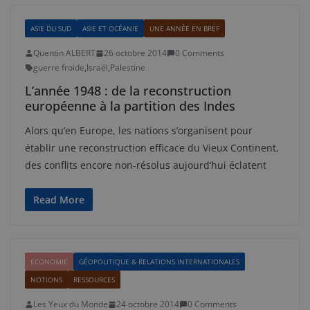
ASIE DU SUD
ASIE ET OCÉANIE
UNE ANNÉE EN BREF
Quentin ALBERT
26 octobre 2014
0 Comments
guerre froide
,
Israël
,
Palestine
L’année 1948 : de la reconstruction
européenne à la partition des Indes
Alors qu’en Europe, les nations s’organisent pour
établir une reconstruction efficace du Vieux Continent,
des conflits encore non-résolus aujourd’hui éclatent
Read More
ECONOMIE
GÉOPOLITIQUE & RELATIONS INTERNATIONALES
NOTIONS
RESSOURCES
Les Yeux du Monde
24 octobre 2014
0 Comments