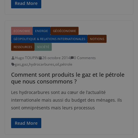
Read More
ECONOMIE
ENERGIE
GÉOÉCONOMIE
GÉOPOLITIQUE & RELATIONS INTERNATIONALES
NOTIONS
RESSOURCES
SOCIÉTÉ
Hugo TOUPIN
26 octobre 2014
0 Comments
gas
,
gaz
,
hydrocarbures
,
oil
,
pétrole
Comment sont produits le gaz et le pétrole
que nous consommons ?
Les hydrocarbures sont au cœur de l’actualité
internationale mais aussi du budget des ménages. Ils
sont omniprésents mais leurs processus
Read More