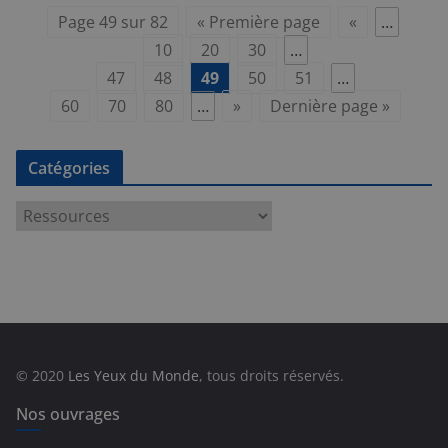
Page 49 sur 82
« Première page
«
…
10
20
30
…
47
48
49
50
51
…
60
70
80
…
»
Dernière page »
Catégories
C
a
t
é
g
o
r
© 2020
Les Yeux du Monde
, tous droits réservés.
i
e
Nos ouvrages
s