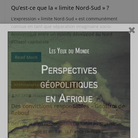
Qu’est-ce que la « limite Nord-Sud » ?
L’expression « limite Nord-Sud » est communément
connue en tant que séparation imaginaire socio-
économique entre un monde développé au Nord
(l’Ouest capitaliste
Read More
INTERVENANTS EXTÉRIEURS
RESSOURCES
INT EXT
24 octobre 2014
0 Comments
Des convictions responsables – Geoffroi de
Reboul
Des convictions responsables Du Sahel au Nigéria, en
Centre-Afrique et en Irak, la France multiplie