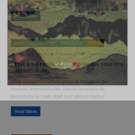
aujourd’hui les interventions militaires dans
Read More
GÉOPOLITIQUE & RELATIONS INTERNATIONALES
NOTIONS
Intervenant Extérieur
22 octobre 2014
0 Comments
L’Etat a-t-il perdu le monopole des relations
internationales?
L’Etat a progressivement perdu le monopole des
relations internationales. Depuis les traités de
Westphalie de 1648, l’Etat était devenu l’acteur
Read More