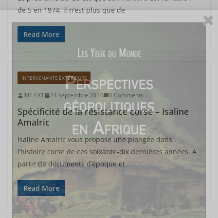
de 5 en 1974, il n’est plus que de
Read More
INTERVENANTS EXTÉRIEURS
INT EXT
24 septembre 2014
0 Comments
Spécificité de la résistance corse – Isaline
Amalric
Isaline Amalric vous propose une plongée dans
l’histoire corse de ces soixante-dix dernières années. A
partir de documents d’époque et
Read More