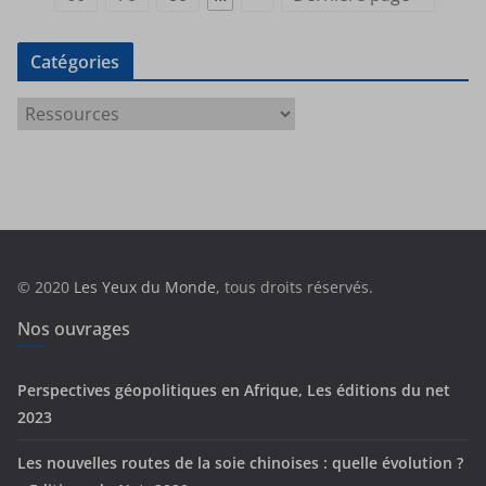
Catégories
C
a
t
é
g
o
r
© 2020
Les Yeux du Monde
, tous droits réservés.
i
e
Nos ouvrages
s
Perspectives géopolitiques en Afrique, Les éditions du net
2023
Les nouvelles routes de la soie chinoises : quelle évolution ?