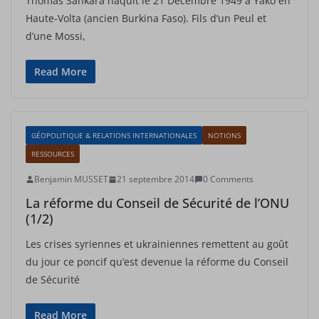
Thomas Sankara naquit le 21 Décembre 1949 à Yako en
Haute-Volta (ancien Burkina Faso). Fils d’un Peul et
d’une Mossi,
Read More
GÉOPOLITIQUE & RELATIONS INTERNATIONALES
NOTIONS
RESSOURCES
Benjamin MUSSET
21 septembre 2014
0 Comments
La réforme du Conseil de Sécurité de l’ONU
(1/2)
Les crises syriennes et ukrainiennes remettent au goût
du jour ce poncif qu’est devenue la réforme du Conseil
de Sécurité
Read More