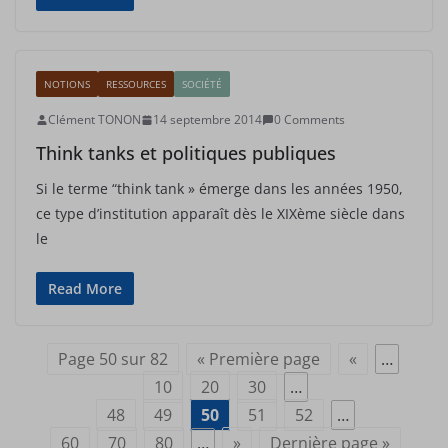
NOTIONS
RESSOURCES
SOCIÉTÉ
Clément TONON
14 septembre 2014
0 Comments
Think tanks et politiques publiques
Si le terme “think tank » émerge dans les années 1950,
ce type d’institution apparaît dès le XIXème siècle dans
le
Read More
Page 50 sur 82
« Première page
«
…
10
20
30
…
48
49
50
51
52
…
60
70
80
…
»
Dernière page »