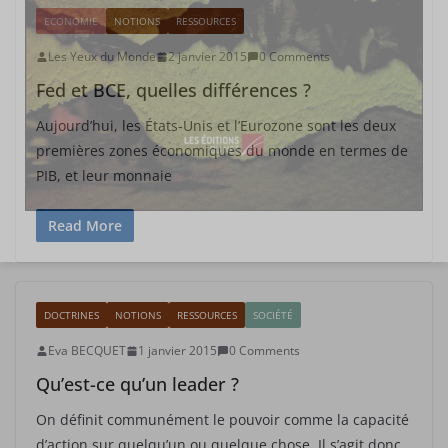
ECONOMIE
NOTIONS
RESSOURCES
Les Yeux du Monde
2 janvier 2015
0 Comments
Fed et BCE, quelles différences ?
Aujourd’hui, les États-Unis et l’Eurozone sont les deux
premières zones économiques du monde en termes de
PIB, et leur monnaie
Read More
DOCTRINES
NOTIONS
RESSOURCES
SOCIÉTÉ
Eva BECQUET
1 janvier 2015
0 Comments
Qu’est-ce qu’un leader ?
On définit communément le pouvoir comme la capacité
d’action sur quelqu’un ou quelque chose. Il s’agit donc