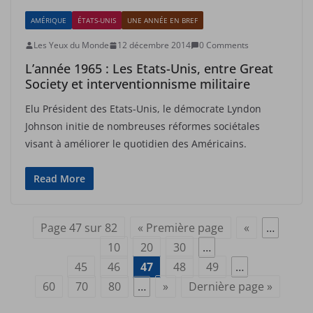
AMÉRIQUE
ÉTATS-UNIS
UNE ANNÉE EN BREF
Les Yeux du Monde
12 décembre 2014
0 Comments
L’année 1965 : Les Etats-Unis, entre Great
Society et interventionnisme militaire
Elu Président des Etats-Unis, le démocrate Lyndon
Johnson initie de nombreuses réformes sociétales
visant à améliorer le quotidien des Américains.
Read More
Page 47 sur 82
« Première page
«
…
10
20
30
…
45
46
47
48
49
…
60
70
80
…
»
Dernière page »