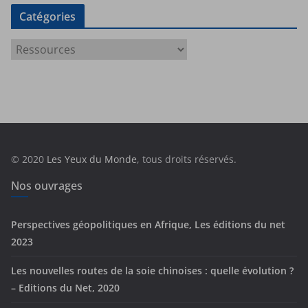
Catégories
C
a
t
é
g
o
r
© 2020
Les Yeux du Monde
, tous droits réservés.
i
e
Nos ouvrages
s
Perspectives géopolitiques en Afrique, Les éditions du net
2023
Les nouvelles routes de la soie chinoises : quelle évolution ?
– Editions du Net, 2020