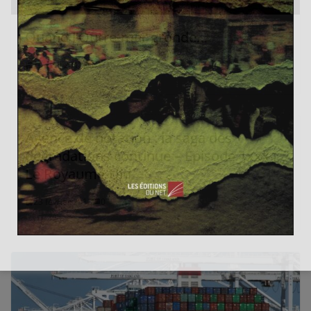
Quand l’Outre-mer gronde…
10 avril 2017
0
Agence de notation : la saga des
dégradations continue – Episode 1xxx :
Le Royaume-Uni
23 février 2013
0