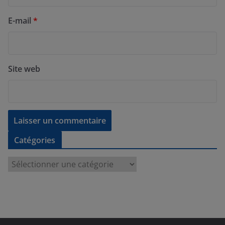
E-mail
*
Site web
Catégories
C
a
t
é
g