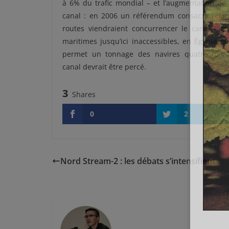
à 6% du trafic mondial – et l’augmentation de 
canal : en 2006 un référendum consacra l’élar
routes viendraient concurrencer le canal : en
maritimes jusqu’ici inaccessibles, en Égypte o
permet un tonnage des navires quatre fois
canal devrait être percé.
3
Shares
0
2
Nord Stream-2 : les débats s’intensifient