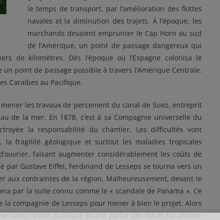
le temps de transport, par l’amélioration des flottes
navales et la diminution des trajets. À l’époque, les
marchands devaient emprunter le Cap Horn au sud
de l’Amérique, un point de passage dangereux qui
liers de kilomètres. Dès l’époque où l’Espagne colonisa le
 un point de passage possible à travers l’Amérique Centrale.
les Caraïbes au Pacifique.
e mener les travaux de percement du canal de Suez, entreprit
veau de la mer. En 1878, c’est à sa Compagnie universelle du
royée la responsabilité du chantier. Les difficultés vont
 la fragilité géologique et surtout les maladies tropicales
 d’ouvrier, faisant augmenter considérablement les coûts de
lé par Gustave Eiffel, Ferdinand de Lesseps se tourna vers un
ter aux contraintes de la région. Malheureusement, devant le
 qui sera par la suite connu comme le « scandale de Panama ». Ce
 de la compagnie de Lesseps pour mener à bien le projet. Alors
ne souscription publique et une partie des fonds fut utilisée