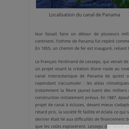
Localisation du canal de Panama
leur faisait faire un détour de plusieurs mil
continent, l’isthme de Panama fut repéré comme
En 1855, un chemin de fer est inauguré, reliant 
Le Français Ferdinand de Lesseps, qui venait d
un projet visant la création d’une route au ni
canal interocéanique de Panama de qu’est oct
cependant s’accumuler : les aléas climatiques,
(notamment la fièvre jaune) tuent des milliers
construction initialement prévus. En 1887, épau
projet de canal à écluses, devant mieux s’adap
retard pris, la société fit faillite et éclata ce
dernier était lié aux difficultés de financement
que les coûts explosèrent, Lesseps dut lancer u