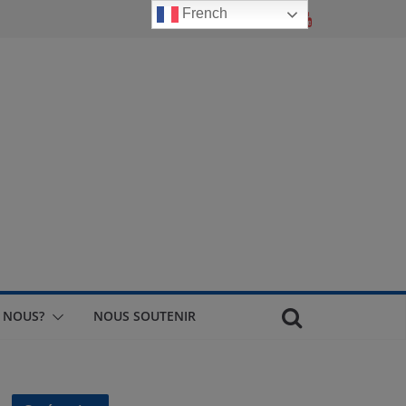
French
 NOUS?
NOUS SOUTENIR