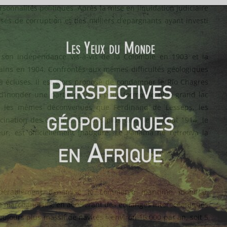
ersonnalités politiques. Après la mise en liquidation judiciaire
usés de corruption et des milliers d’épargnants ayant investi
 son indépendance vis-à-vis de la Colombie en 1903 et la
cains en 1904. Confrontés aux mêmes difficultés géologiques
l à écluses. Il est alors proposé de condamner le Río Chagres
 d’inonder une partie du pays pour former le plus grand lac
ter les mêmes déconvenues que Ferdinand de Lesseps, les
nation des ouvriers. Dix ans plus tard, le 15 août 1914, le
r, est officiellement inauguré. Le Panama ne retrouva la
dérablement dynamisé le commerce maritime mondial,
 marchandises, en accélérant des échanges interocéaniques
toujours plus massif de navires – environ 15.000 par an, soit 5