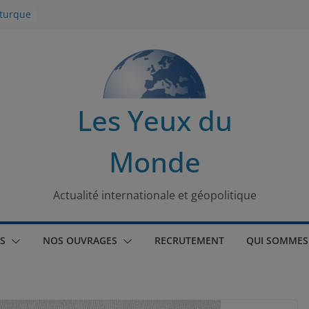
 turque
t
lit
s de la
Les Yeux du
seaux
Monde
tional
Actualité internationale et géopolitique
S
NOS OUVRAGES
RECRUTEMENT
QUI SOMMES