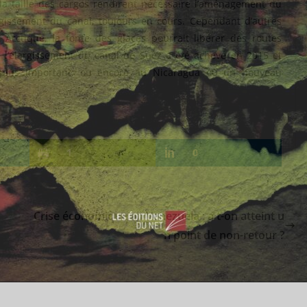
la taille des cargos rendirent nécessaire l’aménagement du
gissement du canal, toujours en cours. Cependant d’autres
 Arctique, la fonte des glaces pourrait libérer des routes
ù l’élargissement du canal de Suez a été achevé en 2015 et
 plus important; ou encore au Nicaragua où un nouveau
1
0
Crise économique au Venezuela : a t-on atteint u
n point de non-retour ?