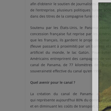
afin d’obtenir le soutien de journalistes et de p
de l’entreprise, plusieurs politiques furent acc
dans des titres de la compagnie furent ruinés.
Soutenu par les États-Unis, le Panama obtint
concession française fut reprise par les Améri
que les français, ils gardent le projet de cana
(fleuve passant à proximité) par un barrage et
artificiel du monde, le lac Gatún. Pour évi
Américains entreprirent des campagnes de vacci
canal de Panama, de 77 kilomètres de longueu
souveraineté effective du canal qu’en 1999.
Quel avenir pour le canal ?
La création du canal de Panama a consi
qui représente aujourd’hui 80% du commerce de
et en diminuant les coûts de transport. L’afflux 