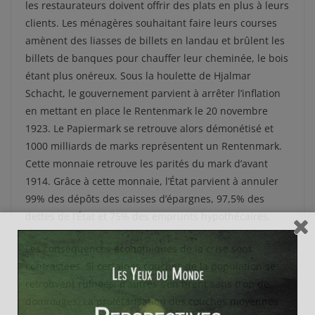
les restaurateurs doivent offrir des plats en plus à leurs
clients. Les ménagères souhaitant faire leurs courses
amènent des liasses de billets en landau et brûlent les
billets de banques pour chauffer leur cheminée, le bois
étant plus onéreux. Sous la houlette de Hjalmar
Schacht, le gouvernement parvient à arrêter l’inflation
en mettant en place le Rentenmark le 20 novembre
1923. Le Papiermark se retrouve alors démonétisé et
1000 milliards de marks représentent un Rentenmark.
Cette monnaie retrouve les parités du mark d’avant
1914. Grâce à cette monnaie, l’État parvient à annuler
99% des dépôts des caisses d’épargnes, 97,5% des
dettes de l’État et 75% des emprunts hypothécaires.
Les conséquences économiques de la crise sont
contrastées. Si certaines couches de la population se
retrouvent ruinées, d’autres s’en tirent sans trop de
dommages. La prolétarisation des couches moyennes