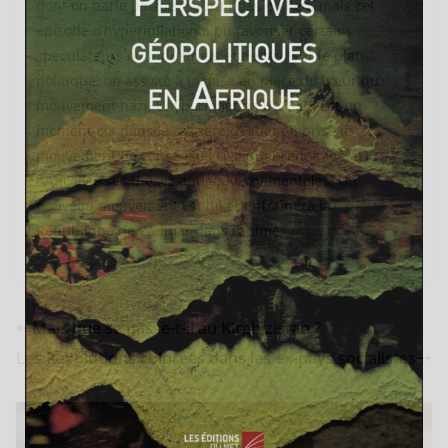
dont on parle parfois n’aurait pas eu lieu, mais cet
épisode d’hyperinflation a pu favoriser certains
spéculateurs ou industriels endettés. Sur le plan
politique, on assiste à la mise en place du cœur du
mouvement nazi. L’hyperinflation de 1923 est un
moment-clé dans la carrière d’Hitler : il brise le
mouvement de consensus civil qui prédomine et
radicalise ses thèses antigouvernementales. Un
nouveau mouvement est né et entraînera la
République de Weimar dans l’abîme.
Mais que se passe-t-il au Kirghizistan ?
Les Révolutions colorées dans les ex-pays socialistes