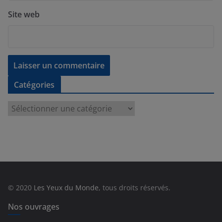
Site web
Catégories
C
a
t
é
g
o
r
© 2020
Les Yeux du Monde
, tous droits réservés.
i
e
Nos ouvrages
s