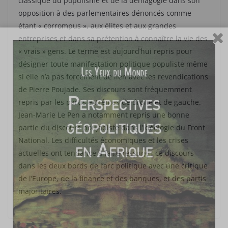
classique du populisme et de la démagogie dans son
opposition à des parlementaires dénoncés comme
étant « corrompus », aux élites et aux grandes
entreprises et dans sa prétention à connaître la vie des
« vrais » gens. Le terme est aujourd’hui repris pour
désigner toute manifestation politique populiste même
si elle n’a pas forcément de lien avec les revendications
de Pierre Poujade. Ses discours sont fréquemment
repris par les partis extrêmes de droite et de gauche.
Jean-Marie Le Pen a notamment repris une bonne
partie du discours poujadiste dans l’idéologie du Front
National. Les difficultés économiques et les crises
actuelles ont tendance à faire ressurgir ce discours
dans les deux bords de l’arc politique avec une critique
de l’Europe, de la finance et des banques, et des partis
majoritaires.