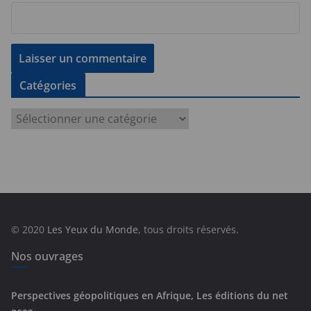
Catégories
C
a
t
é
g
o
r
© 2020
Les Yeux du Monde
, tous droits réservés.
i
e
Nos ouvrages
s
Perspectives géopolitiques en Afrique, Les éditions du net