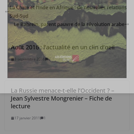
La Chine et l’Inde en Afrique : de nouvelles relations
Sud-Sud
Le Bahreïn, parent pauvre de la révolution arabe
Août 2016 : l’actualité en un clin d’oeil
3 septembre 2016
0
La Russie menace-t-elle l’Occident ? –
Jean Sylvestre Mongrenier – Fiche de
lecture
17 janvier 2011
1