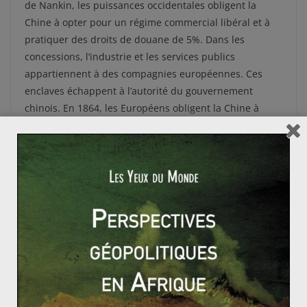
de Nankin, les puissances occidentales obligent la
Chine à opter pour un régime commercial libéral et à
pratiquer des droits de douane de 5%. Dans les
concessions, l’industrie et les services publics
appartiennent à des compagnies européennes. Ces
enclaves échappent à l’autorité du gouvernement
chinois. En 1864, les Européens obligent la Chine à
ouvrir onze nouveaux ports. Ces guerres de l’opium
(1839-1842 et 1856-1864) provoquent des crispations
spasmodiques en chaîne. Une société coquette, mais
empêtrée dans ses rites, croule sous le poids de sa
claustration et de son attentisme endémique.
Enfin, en 1894, la Chine reconnaît l’indépendance de la
Corée et cède au Japon plusieurs territoires dont l’île de
Formose. De nouveaux ports sont ouverts et les
Japonais obtiennent par la force le droit de créer des
établissements industriels dans ces ports ouverts qui