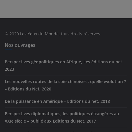
t
é
g
o
r
© 2020
Les Yeux du Monde
, tous droits réservés.
i
e
Nos ouvrages
s
Perspectives géopolitiques en Afrique, Les éditions du net
2023
Les nouvelles routes de la soie chinoises : quelle évolution ?
– Editions du Net, 2020
De la puissance en Amérique – Editions du net, 2018
Perspectives diplomatiques, les politiques étrangères au
XXIe siècle – publié aux Editions du Net, 2017