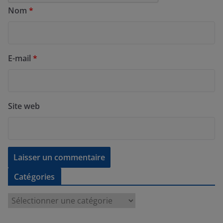
Nom
*
E-mail
*
Site web
Catégories
C
a