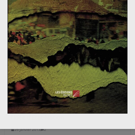
deviennent des zones franches échappant à la
souveraineté de la Chine. Les pressions étrangères
conduisent à la bataille des concessions. En 1899, les
pays occidentaux lui imposent un libre-échange total
(politique de la « porte ouverte »).
Les dessous de la reprise du dialogue israélo-palesti
nien
Le plus grand parc éolien terrestre d’Europe est en R
oumanie, et offre bien des promesses
L’empire des Habsbourg, antithèse de
l’idée d’Etat-Nation
26 janvier 2013
2