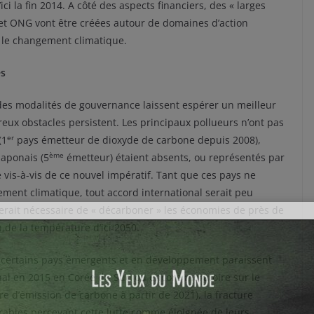
ici la fin 2014. A côté des aspects financiers, des « larges
es et ONG vont être créées autour de domaines d’action
e le changement climatique.
es
 des modalités de gouvernance laissent espérer un meilleur
eux obstacles persistent. Les principaux pollueurs n’ont pas
er
(1
pays émetteur de dioxyde de carbone depuis 2008),
ème
japonais (5
émetteur) étaient absents, ou représentés par
e vis-à-vis de ce nouvel impératif. Tant que ces pays ne
gement climatique, tout accord international serait peu
’il serait nécessaire de « décarboner » les économies de près de
 de la température d’ici 2050.
 Si certains pays émergents et en développement paraissent
al en 2015 en Corée du Sud ou encore moratoire sur le
re d’émission de carbone à partir de 2021), la fracture
ables percevant cette lutte comme éloignée de leurs