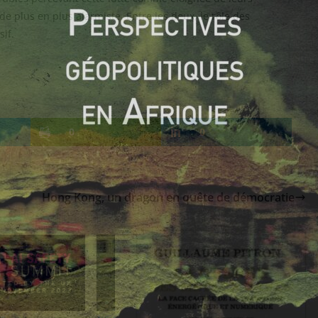
e plus en plus alarmiste. Entre les deux, le rôle des
sif.
0
0
Hong Kong, un dragon en quête de démocratie