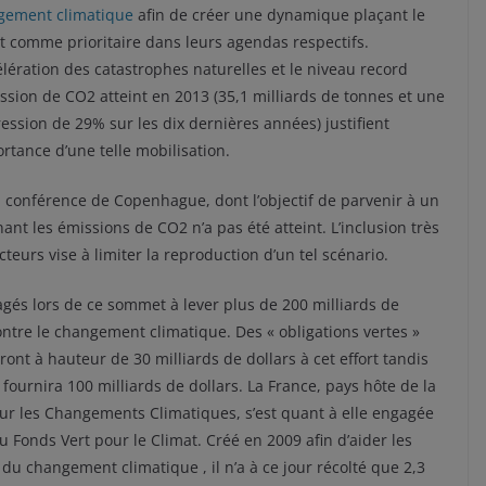
gement climatique
afin de créer une dynamique plaçant le
t comme prioritaire dans leurs agendas respectifs.
élération des catastrophes naturelles et le niveau record
ssion de CO2 atteint en 2013 (35,1 milliards de tonnes et une
ession de 29% sur les dix dernières années) justifient
ortance d’une telle mobilisation.
a conférence de Copenhague, dont l’objectif de parvenir à un
nt les émissions de CO2 n’a pas été atteint. L’inclusion très
teurs vise à limiter la reproduction d’un tel scénario.
gés lors de ce sommet à lever plus de 200 milliards de
e contre le changement climatique. Des « obligations vertes »
nt à hauteur de 30 milliards de dollars à cet effort tandis
rnira 100 milliards de dollars. La France, pays hôte de la
ur les Changements Climatiques, s’est quant à elle engagée
u Fonds Vert pour le Climat. Créé en 2009 afin d’aider les
u changement climatique , il n’a à ce jour récolté que 2,3