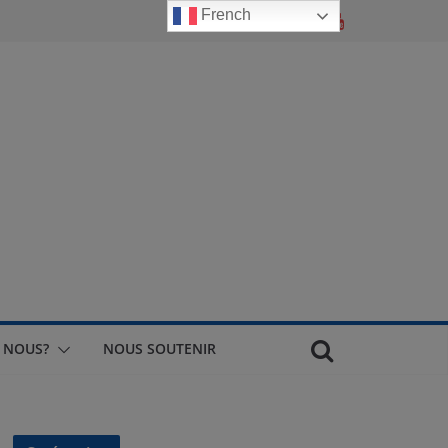
French
 NOUS?
NOUS SOUTENIR