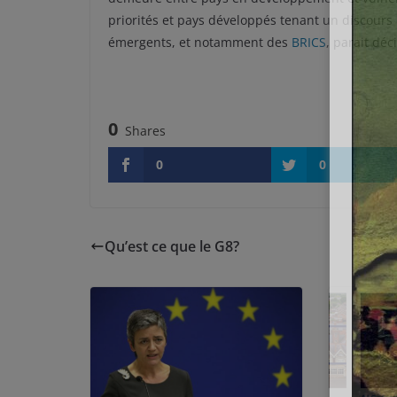
priorités et pays développés tenant un discours d
émergents, et notamment des
BRICS
, parait déci
0
Shares
0
0
Qu’est ce que le G8?