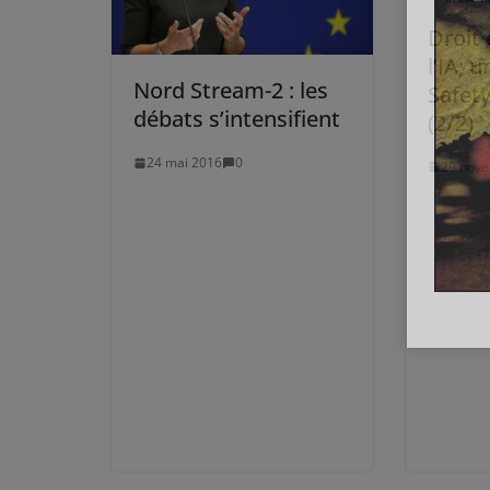
Droit 
l’IA; 
Nord Stream-2 : les
Safet
débats s’intensifient
(2/2)
24 mai 2016
0
29 nov