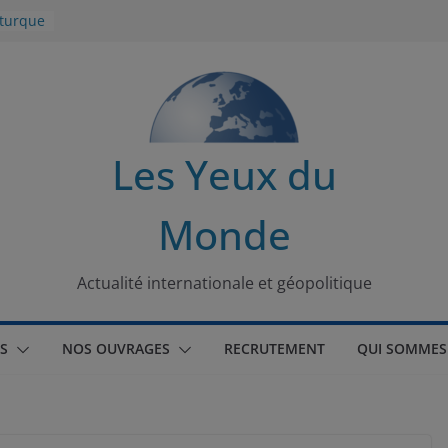
 turque
t
lit
s de la
Les Yeux du
seaux
Monde
tional
Actualité internationale et géopolitique
S
NOS OUVRAGES
RECRUTEMENT
QUI SOMMES