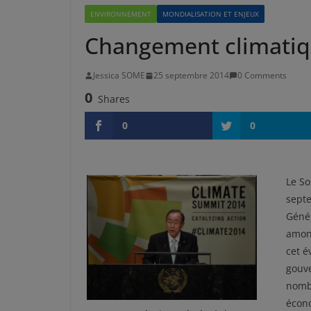
ENVIRONNEMENT
MONDIALISATION ET ENJEUX
Changement climatiqu
Jessica SOME
25 septembre 2014
0 Comments
0
Shares
0
0
Le So
septe
Génér
amont
cet é
gouve
nombr
écono