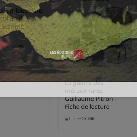
et éthique dans
un bilan du « AI
y Summit »
embre 2023
0
La guerre des
métaux rares –
Guillaume Pitron –
Fiche de lecture
1 juillet 2018
1