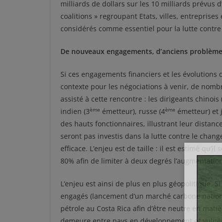
milliards de dollars sur les 10 milliards prévus d’
coalitions » regroupant Etats, villes, entrepris
considérés comme essentiel pour la lutte contr
De nouveaux engagements, d’anciens problèm
Si ces engagements financiers et les évolutions
contexte pour les négociations à venir, de nombr
assisté à cette rencontre : les dirigeants chinois 
ème
ème
indien (3
émetteur), russe (4
émetteur) et 
des hauts fonctionnaires, illustrant leur distanc
seront pas investis dans la lutte contre le chan
efficace. L’enjeu est de taille : il est estimé qu
80% afin de limiter à deux degrés l’augmentation
L’enjeu est ainsi de plus en plus géopolitique.
engagés (lancement d’un marché carbone nation
pétrole au Costa Rica afin d’être neutre en matiè
demeure entre pays en développement et vulnér