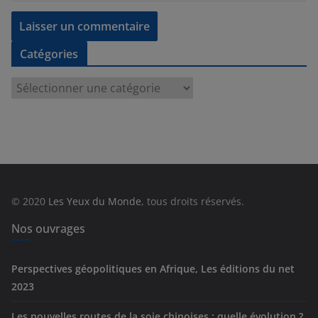
Catégories
C
a
t
é
g
o
r
© 2020
Les Yeux du Monde
, tous droits réservés.
i
e
Nos ouvrages
s
Perspectives géopolitiques en Afrique, Les éditions du net
2023
Les nouvelles routes de la soie chinoises : quelle évolution ?