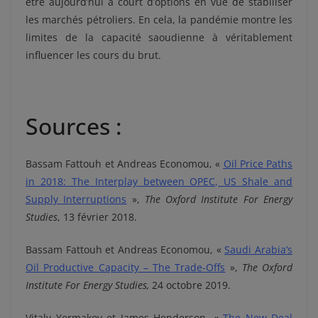
être aujourd’hui à court d’options en vue de stabiliser
les marchés pétroliers. En cela, la pandémie montre les
limites de la capacité saoudienne à véritablement
influencer les cours du brut.
Sources :
Bassam Fattouh et Andreas Economou, «
Oil Price Paths
in 2018: The Interplay between OPEC, US Shale and
Supply Interruptions
»,
The Oxford Institute For Energy
Studies
, 13 février 2018.
Bassam Fattouh et Andreas Economou, «
Saudi Arabia’s
Oil Productive Capacity – The Trade-Offs
»,
The Oxford
Institute For Energy Studies,
24 octobre 2019.
Vitaly Yermakov et James Henderson, «
The New Deal