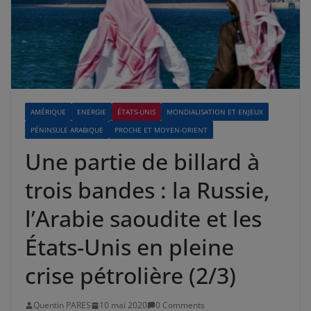
AMÉRIQUE
ENERGIE
ÉTATS-UNIS
MONDIALISATION ET ENJEUX
PÉNINSULE ARABIQUE
PROCHE ET MOYEN-ORIENT
Une partie de billard à
trois bandes : la Russie,
l’Arabie saoudite et les
États-Unis en pleine
crise pétrolière (2/3)
Quentin PARES
10 mai 2020
0 Comments