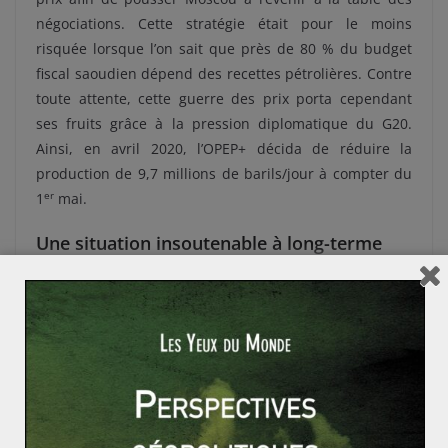
négociations. Cette stratégie était pour le moins
risquée lorsque l’on sait que près de 80 % du budget
fiscal saoudien dépend des recettes pétrolières. Contre
toute attente, cette guerre des prix porta cependant
ses fruits grâce à la pression diplomatique du G20.
Ainsi, en avril 2020, l’OPEP+ décida de réduire la
production de 9,7 millions de barils/jour à compter du
er
1
mai.
Une situation insoutenable à long-terme
pour le royaume
Cet accord n’a pas eu pour l’instant l’effet escompté. Le
WTI, indice de référence aux Etats-Unis, est descendu
ainsi en moyenne largement en dessous des 20 dollars
le baril. Le 21 avril 2020, cet index est même tombé en
dessous des 0 euros atteignant des prix négatifs. Ceci
signifie qu’étant donné le manque de stockage