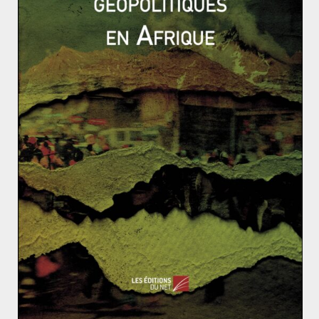
disponible, les opérateurs payent les acheteurs pour
qu’ils prennent leurs barils. Le début d’application de
er
l’accord, le 1
mai, devrait néanmoins permettre une
relative remontée des prix. Il est pourtant hautement
improbable que celle-ci soit suffisante pour dépasser le
prix d’équilibre fiscal situé à 80 dollars le baril.
Riyad se verra ainsi obligée de puiser dans ses réserves
financières sans avoir un calendrier précis de reprise
de l’activité mondiale. En d’autres termes, plus la crise
sanitaire va durer, moins le régime saoudien sera en
mesure de financer ses dépenses. Ce fait est
particulièrement problématique pour un régime qui
tente de diversifier son économie à travers un plan
coûteux de modernisation (
Vision 2030
). Le
comportement des marchés s’annonce donc décisif
pour la monarchie. Si les prix devaient rester bas, celle-
ci pourrait en effet plonger dans une crise économique