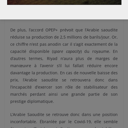
et politique sans précédent. Il faut rappeler que la
stabilité intérieure dépend largement du partage de la
rente pétrolière.
De plus, l’accord OPEP+ prévoit que l’Arabie saoudite
réduise sa production de 2,5 millions de barils/jour. Or,
ce chiffre n’est pas anodin car il s’agit exactement de la
capacité disponible (
spare capacity
) du royaume. En
d’autres termes, Riyad n’aura plus de marges de
manœuvre à l’avenir s’il lui fallait réduire encore
davantage la production. En cas de nouvelle baisse des
prix, l’Arabie saoudite se retrouvera donc dans
l’incapacité d’exercer son rôle de stabilisateur des
marchés perdant ainsi une grande partie de son
prestige diplomatique.
L’Arabie Saoudite se retrouve donc dans une position
inconfortable. Ébranlée par le Covid-19, elle semble