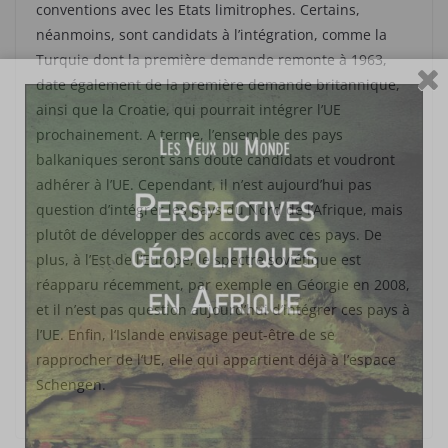
conventions avec les Etats limitrophes. Certains,
néanmoins, sont candidats à l’intégration, comme la
Turquie dont la première demande remonte à 1963,
date également de la première demande britannique,
ainsi que la Croatie, qui pourrait intégrer l’UE
prochainement. A terme, l’ensemble des pays
balkaniques seront sans doute candidats et voudront
adhérer à l’UE. Cependant, il n’est aujourd’hui pas
question d’intégrer les pays du Nord de l’Afrique, mais
plutôt de développer des accords avec ces pays. De
plus, à l’Est de l’Europe, le spectre soviétique est
réapparu récemment, par exemple en Géorgie en 2008,
et il n’est pas question aujourd’hui d’intégrer ces pays à
l’UE. Enfin, l’Islande envisage peut-être de se
rapprocher de l’UE, elle qui appartient déjà à l’espace
Schengen.