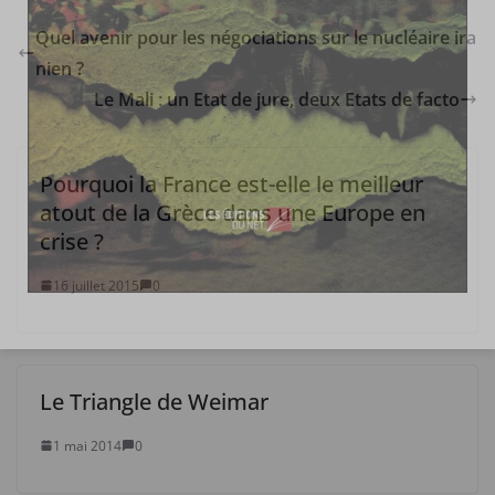
Quel avenir pour les négociations sur le nucléaire ira
nien ?
Le Mali : un Etat de jure, deux Etats de facto
Pourquoi la France est-elle le meilleur
atout de la Grèce dans une Europe en
crise ?
16 juillet 2015
0
Le Triangle de Weimar
1 mai 2014
0