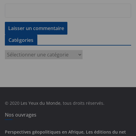
Catégories
C
a
t
é
g
o
r
© 2020
Les Yeux du Monde
, tous droits réservés.
i
e
Nos ouvrages
s
Perspectives géopolitiques en Afrique, Les éditions du net