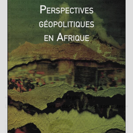
dont on parle parfois n’aurait pas eu lieu, mais cet
épisode d’hyperinflation a pu favoriser certains
spéculateurs ou industriels endettés. Sur le plan
politique, on assiste à la mise en place du cœur du
mouvement nazi. L’hyperinflation de 1923 est un
moment-clé dans la carrière d’Hitler : il brise le
mouvement de consensus civil qui prédomine et
radicalise ses thèses antigouvernementales. Un
nouveau mouvement est né et entraînera la
République de Weimar dans l’abîme.
Mais que se passe-t-il au Kirghizistan ?
Les Révolutions colorées dans les ex-pays socialistes