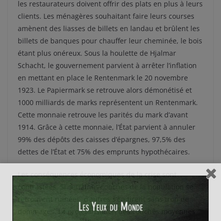
les restaurateurs doivent offrir des plats en plus à leurs
clients. Les ménagères souhaitant faire leurs courses
amènent des liasses de billets en landau et brûlent les
billets de banques pour chauffer leur cheminée, le bois
étant plus onéreux. Sous la houlette de Hjalmar
Schacht, le gouvernement parvient à arrêter l’inflation
en mettant en place le Rentenmark le 20 novembre
1923. Le Papiermark se retrouve alors démonétisé et
1000 milliards de marks représentent un Rentenmark.
Cette monnaie retrouve les parités du mark d’avant
1914. Grâce à cette monnaie, l’État parvient à annuler
99% des dépôts des caisses d’épargnes, 97,5% des
dettes de l’État et 75% des emprunts hypothécaires.
Les conséquences économiques de la crise sont
contrastées. Si certaines couches de la population se
retrouvent ruinées, d’autres s’en tirent sans trop de
dommages. La prolétarisation des couches moyennes