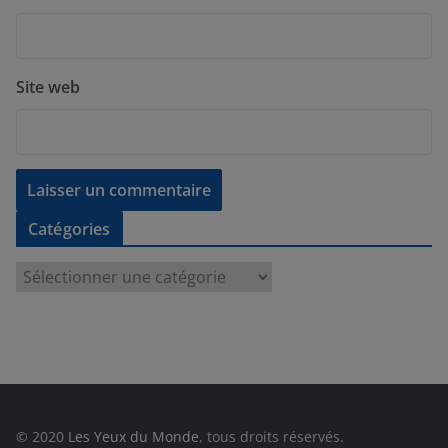
Site web
Catégories
C
a
t
é
g
o
r
© 2020
Les Yeux du Monde
, tous droits réservés.