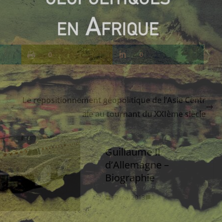
0
0
Le repositionnement géopolitique de l’Asie Centr
ale au tournant du XXIème siècle
Guillaume II
d’Allemagne –
Biographie
19 mai 2013
0