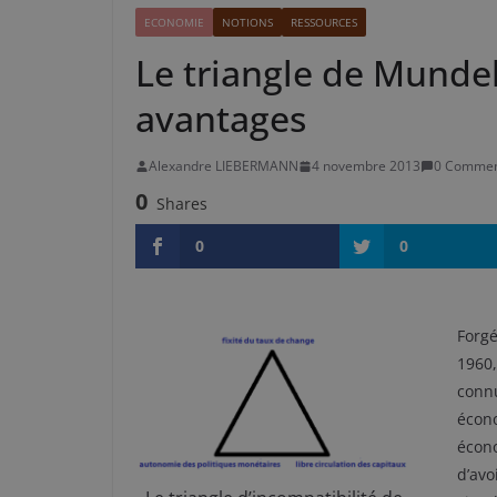
ECONOMIE
NOTIONS
RESSOURCES
Le triangle de Mundell
avantages
Alexandre LIEBERMANN
4 novembre 2013
0 Commen
0
Shares
0
0
Forgé
1960,
conn
écono
écono
d’avo