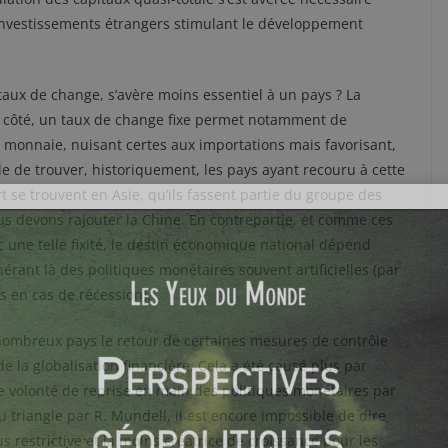
s investissements étrangers stimulant le développement
u taux de change, s’avère moins essentiel à un pays ? La
 côté, un taux de change fixe permet notamment de
a monnaie, nuisant certes aux importations mais favorisant,
cile de trouver, historiquement, les pays ayant recouru à cette
t se trouvent en Asie, qu’ils fassent partie du groupe des
s devons rajouter la Chine. En contrepartie, et comme ces
 une telle fixité, le destin économique national dépend
érant là des politiques monétaires souvent artificielles (par
és en cas de récession).
ombreux pays le retour de certaines mesures de contrôle
de la globalisation financière. Cela a été causé plus par
le volonté de reprise en main des politiques monétaires par
u triangle par R. Mundell, il est encore impossible de dire
s restrictive et la moins créatrice de croissance pour les