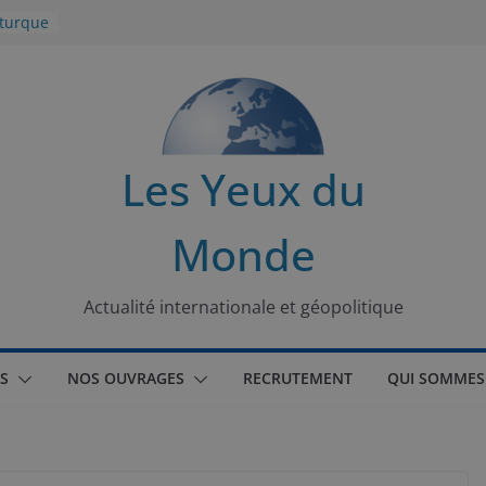
 turque
t
lit
s de la
Les Yeux du
seaux
Monde
tional
Actualité internationale et géopolitique
S
NOS OUVRAGES
RECRUTEMENT
QUI SOMMES