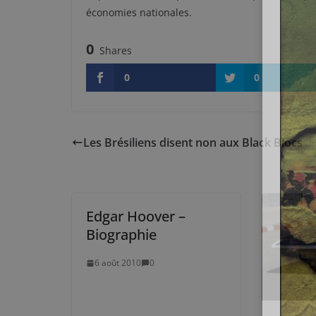
économies nationales.
0
Shares
0
0
Les Brésiliens disent non aux Black Blocs
Edgar Hoover –
Biographie
6 août 2010
0