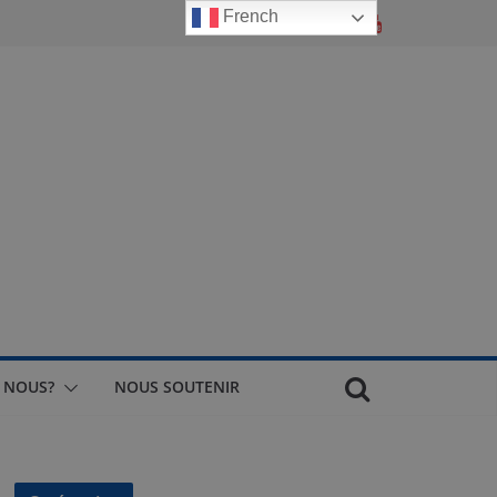
French
 NOUS?
NOUS SOUTENIR