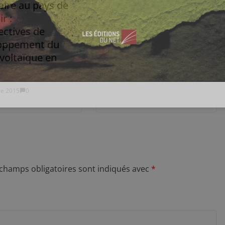
aire au pays de
ir :
ectives de
oppement du
voltaïque en
re 2015
0
 champs obligatoires sont indiqués avec
*