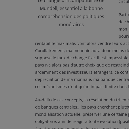
Le triangle d’incompatibilité de
circu
Mundell, essentiel à la bonne
Parto
compréhension des politiques
de ch
monétaires
mon p
pourr
rentabilité maximale, vont alors vendre leurs act
Corollairement, ma monnaie aura donc moins de 
suppose le taux de change fixe, il est impossi
pays n’a alors pas d’autre choix que de restrei
ardemment des investisseurs étrangers, ce contr
dépréciation de ma monnaie, ma banque centrale n
ces mécanismes n’ont qu’un impact limité dans le 
Au-delà de ces concepts, la résolution du trilem
de banques centrales), les pays cherchent plutô
mondialisation actuelle, préserver une certaine 
obligatoire, afin de réagir à toute évolution (pos
à part pour une minorité de pays, une libre circu