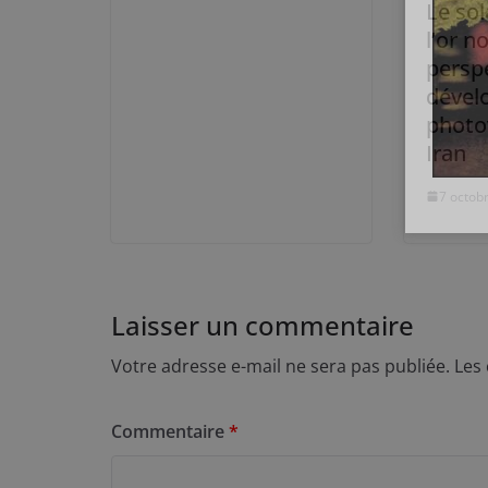
Le sol
l’or no
persp
dével
photo
Iran
7 octob
Laisser un commentaire
Votre adresse e-mail ne sera pas publiée.
Les
Commentaire
*