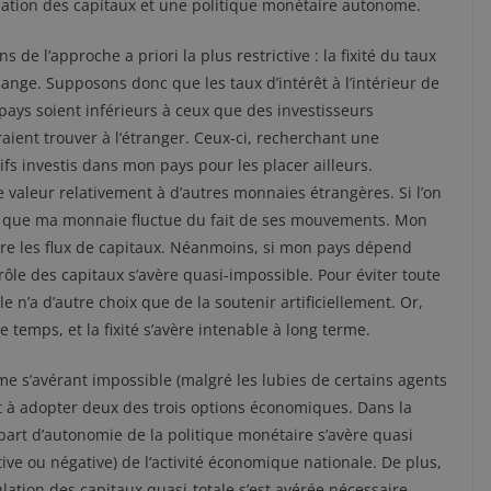
lation des capitaux et une politique monétaire autonome.
ns de l’approche a priori la plus restrictive : la fixité du taux
ange. Supposons donc que les taux d’intérêt à l’intérieur de
ays soient inférieurs à ceux que des investisseurs
aient trouver à l’étranger. Ceux-ci, recherchant une
ifs investis dans mon pays pour les placer ailleurs.
valeur relativement à d’autres monnaies étrangères. Si l’on
ble que ma monnaie fluctue du fait de ses mouvements. Mon
ndre les flux de capitaux. Néanmoins, si mon pays dépend
ôle des capitaux s’avère quasi-impossible. Pour éviter toute
’a d’autre choix que de la soutenir artificiellement. Or,
temps, et la fixité s’avère intenable à long terme.
me s’avérant impossible (malgré les lubies de certains agents
t à adopter deux des trois options économiques. Dans la
part d’autonomie de la politique monétaire s’avère quasi
itive ou négative) de l‘activité économique nationale. De plus,
lation des capitaux quasi-totale s’est avérée nécessaire