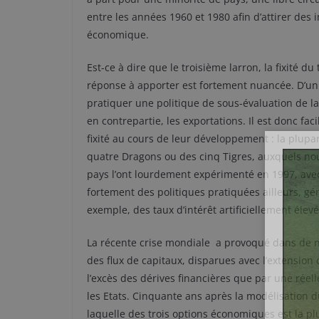
entre les années 1960 et 1980 afin d’attirer de
économique.
Est-ce à dire que le troisième larron, la fixité d
réponse à apporter est fortement nuancée. D’un
pratiquer une politique de sous-évaluation de l
en contrepartie, les exportations. Il est donc fa
fixité au cours de leur développement : la plupar
quatre Dragons ou des cinq Tigres, auxquels nou
pays l’ont lourdement expérimenté en 1997, avec
fortement des politiques pratiquées ailleurs, gén
exemple, des taux d’intérêt artificiellement élev
La récente crise mondiale a provoqué dans de n
des flux de capitaux, disparues avec l’extension 
l’excès des dérives financières que par une réel
les Etats. Cinquante ans après la modélisation d
laquelle des trois options économiques est la plu