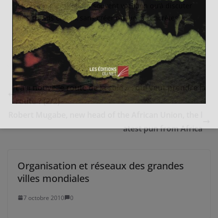
structure même : il n’a souvent vocation qu’à discuter
des grands enjeux sans créer d’actions concrètes.
La « nouvelle route de la soie » : qui veut prendre la
route ? (2/2)
Robert Mugabe, new head of the African Union, the l
atest pun from Africa
Organisation et réseaux des grandes
villes mondiales
7 octobre 2010
0