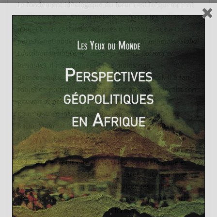
Le fondement idéologique du forum est fréquemment
remis en cause. S’il permet de renforcer les actions
menées par certaines agences de l’ONU grâce à un
partenariat noué en 1998 (
Global Health initiative, Global
Education Initiative, Partnership Against Corruption
Initiative
), il n’en demeure pas moins non
démocratique. Considéré comme trop libéral, il a fait
l’objet de nombreuses manifestations o dénonçant son
pouvoir croissant sur les orientations de la
gouvernance internationale. La création du Forum
Social Mondial créé en 2001 à Porto Alegre illustre ce
constat et met en exergue les lacunes d’un forum qui
se donne pour mission « d’améliorer l’état du monde ».
L’ouverture croissante du forum à la société civile et
l’orientation de ses rapports, s’intéressant de plus en
plus aux inégalités, tend à relativiser ces critiques.
Néanmoins, la critique la plus importante qui pourrait
être formulée à l’encontre du forum réside dans sa