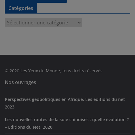
Catégories
C
a
t
é
g
o
r
© 2020
Les Yeux du Monde
, tous droits réservés.
i
e
Nos ouvrages
s
Perspectives géopolitiques en Afrique, Les éditions du net
2023
Les nouvelles routes de la soie chinoises : quelle évolution ?
– Editions du Net, 2020