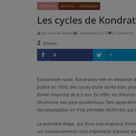
ECONOMIE
NOTIONS
RESSOURCES
Les cycles de Kondrat
Les Yeux du Monde
7 septembre 2010
2 Comments
2
Shares
0
1
Economiste russe, Kondratiev met en évidence d
publié en 1926, des cycles d’une durée bien plu
durée moyenne de 8,5 ans. En effet, les théorie
l’économie des pays occidentaux, font apparaître
décomposables en trois périodes distinctes qui 
La première étape, qui dure une vingtaine d’an
Les investissements sont importants d’autant que