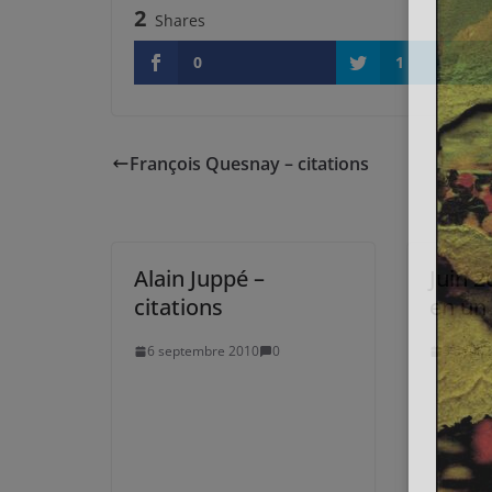
2
Shares
0
1
François Quesnay – citations
Alain Juppé –
Juin 2
citations
en un 
6 septembre 2010
0
3 août 