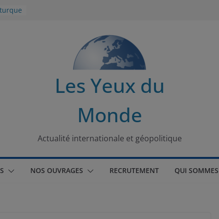
 turque
t
lit
s de la
Les Yeux du
seaux
Monde
tional
Actualité internationale et géopolitique
S
NOS OUVRAGES
RECRUTEMENT
QUI SOMMES