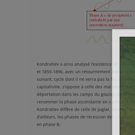
Illu
Kondratiev a ainsi analysé l’existence de deux c
et 1850-1896, avec un retournement entre 1870 e
suivant, cycle dont il ne verra pas la fin. En eff
capitalisme, s’oppose à celle des marxistes, qui
déportation dans les camps du goulag. Dans les
renommer la phase ascendante en « phase A » et
Kondratiev diffère de celle de Juglar, on peut n
d’ailleurs, les phases de récession des « busines
en phase B.