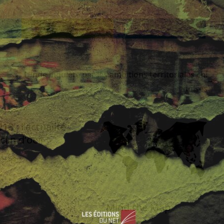
1
0
L’Inde inquiète par les ambitions territoriales chi
noises
018 : l’actualité
clin d’oeil
2018
0
Mind the Map