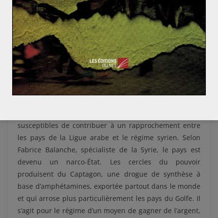
l’Arabie saoudite pour être considéré comme une
puissance régionale. Contrairement aux Saoudiens, les
Émirats n’ont pas à se soucier de leur opinion publique.
Une liberté qui donne lieu à une realpolitik plus forte.
En effet, les nationaux ne constituent que 11,9% de la
population.
La nouvelle arme syrienne
Plus surprenant, des raisons sanitaires sont
susceptibles de contribuer à un rapprochement entre
les pays de la Ligue arabe et le régime syrien. Selon
Fabrice Balanche, spécialiste de la Syrie, le pays est
devenu un narco-État. Les cercles du pouvoir
produisent du Captagon, une drogue de synthèse à
base d’amphétamines, exportée partout dans le monde
et qui arrose plus particulièrement les pays du Golfe. Il
s’agit pour le régime d’un moyen de gagner de l’argent,