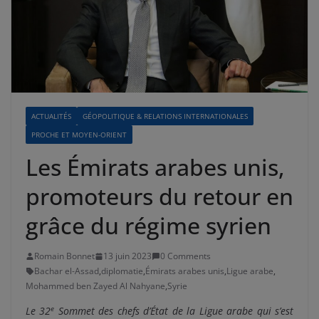
ACTUALITÉS
GÉOPOLITIQUE & RELATIONS INTERNATIONALES
PROCHE ET MOYEN-ORIENT
Les Émirats arabes unis,
promoteurs du retour en
grâce du régime syrien
Romain Bonnet
13 juin 2023
0 Comments
Bachar el-Assad
,
diplomatie
,
Émirats arabes unis
,
Ligue arabe
,
Mohammed ben Zayed Al Nahyane
,
Syrie
e
Le 32
Sommet des chefs d’État de la Ligue arabe qui s’est