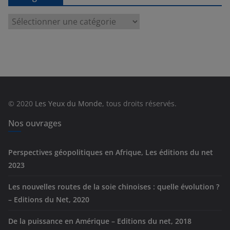
C
a
t
é
g
o
r
© 2020
Les Yeux du Monde
, tous droits réservés.
i
e
Nos ouvrages
s
Perspectives géopolitiques en Afrique, Les éditions du net
2023
Les nouvelles routes de la soie chinoises : quelle évolution ?
– Editions du Net, 2020
De la puissance en Amérique – Editions du net, 2018