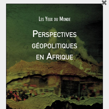
coopération avec la Chine et la Russie. Malgré les
sanctions votées par les États-Unis et l’Union
européenne, le commerce bilatéral avec la Syrie s’est
développé grâce aux hommes d’affaires syriens et aux
entreprises qui ont profité de la position de Dubaï en
tant que centre financier pour accéder aux marchés
mondiaux. Exemple parmi tant d’autres : l’ASM
International Trading de Samer Foz, accusée par le
Trésor américain
d’avoir tenté de contourner les
sanctions contre le régime syrien, est une entreprise
basée aux Émirats arabes unis. Pour Abou Dhabi, se
positionner en « parrain » d’Assad en plein retrait
américain, c’est prendre un avantage stratégique sur
ses voisins.
Enfin, le retour de la Syrie au sein de la Ligue arabe
doit permettre aux Émirats de se positionner comme
médiateur. Il s’agit ici de la rivalité entre les Émirats et