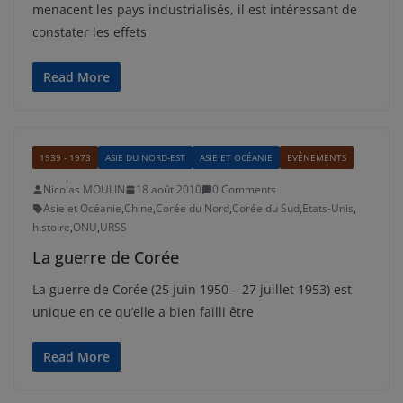
menacent les pays industrialisés, il est intéressant de
constater les effets
Read More
1939 - 1973
ASIE DU NORD-EST
ASIE ET OCÉANIE
EVÉNEMENTS
Nicolas MOULIN
18 août 2010
0 Comments
Asie et Océanie
,
Chine
,
Corée du Nord
,
Corée du Sud
,
Etats-Unis
,
histoire
,
ONU
,
URSS
La guerre de Corée
La guerre de Corée (25 juin 1950 – 27 juillet 1953) est
unique en ce qu’elle a bien failli être
Read More