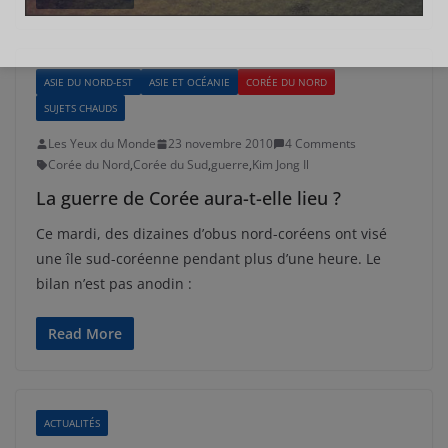
ASIE DU NORD-EST
ASIE ET OCÉANIE
CORÉE DU NORD
SUJETS CHAUDS
Les Yeux du Monde
23 novembre 2010
4 Comments
Corée du Nord
,
Corée du Sud
,
guerre
,
Kim Jong Il
La guerre de Corée aura-t-elle lieu ?
Ce mardi, des dizaines d’obus nord-coréens ont visé
une île sud-coréenne pendant plus d’une heure. Le
bilan n’est pas anodin :
Read More
ACTUALITÉS