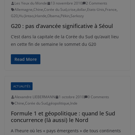
Les Yeux du Monde
13 novembre 2010
2 Comments
Allemagne
,
Chine
,
Corée du Sud
,
crise
,
dollar
,
Etats-Unis
,
France
,
G20
,
Hu Jintao
,
Irlande
,
Obama
,
Pékin
,
Sarkozy
G20 : pas d’avancée significative à Séoul
C’est dans la capitale de la Corée du Sud qu’avait lieu
en cette fin de semaine le sommet du G20
Read More
ACTUALITÉS
Alexandre LIEBERMANN
1 octobre 2010
0 Comments
Chine
,
Corée du Sud
,
géopolitique
,
Inde
Formule 1 et géopolitique : quand le Sud
concurrence (là aussi) le Nord
A l’heure où les « pays émergents » de tous continents