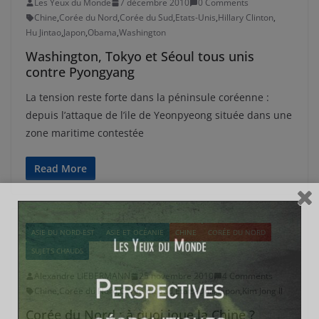
Les Yeux du Monde
7 décembre 2010
0 Comments
Chine
,
Corée du Nord
,
Corée du Sud
,
Etats-Unis
,
Hillary Clinton
,
Hu Jintao
,
Japon
,
Obama
,
Washington
Washington, Tokyo et Séoul tous unis
contre Pyongyang
La tension reste forte dans la péninsule coréenne :
depuis l’attaque de l’ile de Yeonpyeong située dans une
zone maritime contestée
Read More
ASIE DU NORD-EST
ASIE ET OCÉANIE
CHINE
CORÉE DU NORD
SUJETS CHAUDS
Alexandre LIEBERMANN
25 novembre 2010
4 Comments
Chine
,
Corée du Nord
,
Corée du Sud
,
Etats-Unis
,
Japon
,
Kim Jong Il
Corée du Nord : à quoi joue la Chine ?