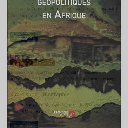
Lorsque la Corée du Nord a testé son premier dispositif
nucléaire l’année dernière, la Chine l’a incitée à la
diplomatie.
Read More
BIOGRAPHIES
RESSOURCES
Nicolas MOULIN
24 novembre 2010
0 Comments
Chine
,
Corée du Nord
,
Corée du Sud
,
Etats-Unis
,
histoire
,
Kim Jong Il
,
URSS
Kim Il-sung – Biographie
Né Kim Song-ju à Man’gyndae près de Pyongyang le 15
avril 1912, et y meurt le 8 juillet 1994. Dirigeant
Read More