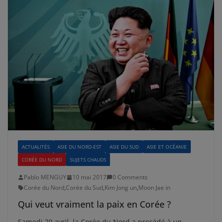
ACTUALITÉS
ASIE DU NORD-EST
ASIE DU SUD
ASIE ET OCÉANIE
CORÉE DU NORD
SUJETS CHAUDS
Pablo MENGUY
10 mai 2017
0 Comments
Corée du Nord
,
Corée du Sud
,
Kim Jong un
,
Moon Jae in
Qui veut vraiment la paix en Corée ?
Samedi 29 avril, la Corée du Nord a procédé à un