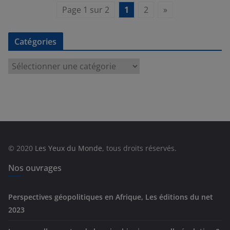
Page 1 sur 2
1
2
»
Catégories
C
a
t
é
g
o
r
© 2020
Les Yeux du Monde
, tous droits réservés.
i
e
Nos ouvrages
s
Perspectives géopolitiques en Afrique, Les éditions du net
2023