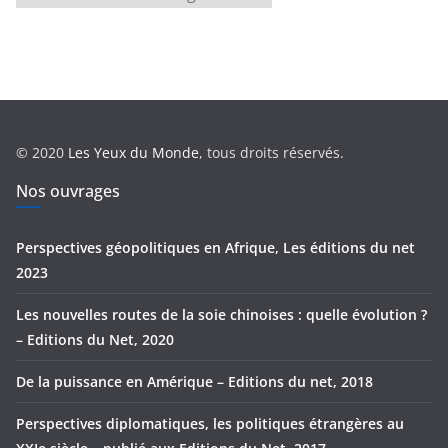
a
t
é
g
o
r
© 2020
Les Yeux du Monde
, tous droits réservés.
i
e
Nos ouvrages
s
Perspectives géopolitiques en Afrique, Les éditions du net
2023
Les nouvelles routes de la soie chinoises : quelle évolution ?
– Editions du Net, 2020
De la puissance en Amérique – Editions du net, 2018
Perspectives diplomatiques, les politiques étrangères au