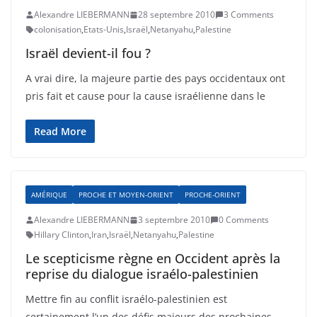
Alexandre LIEBERMANN
28 septembre 2010
3 Comments
colonisation
,
Etats-Unis
,
Israël
,
Netanyahu
,
Palestine
Israël devient-il fou ?
A vrai dire, la majeure partie des pays occidentaux ont
pris fait et cause pour la cause israélienne dans le
Read More
AMÉRIQUE
PROCHE ET MOYEN-ORIENT
PROCHE-ORIENT
Alexandre LIEBERMANN
3 septembre 2010
0 Comments
Hillary Clinton
,
Iran
,
Israël
,
Netanyahu
,
Palestine
Le scepticisme règne en Occident après la
reprise du dialogue israélo-palestinien
Mettre fin au conflit israélo-palestinien est
certainement l’un des défis majeurs des prochaines