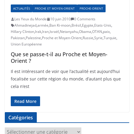
ACTUALITÉS
PROCHE ET MOYEN-ORIENT
PROCHE-ORIENT
Les Yeux du Monde
10 juin 2010
0 Comments
Ahmadinejad
,
armée
,
Ban Ki-moon
,
Brésil
,
Egypte
,
Etats-Unis
,
Hillary Clinton
,
Irak
,
Iran
,
Israël
,
Netanyahu
,
Obama
,
OTAN
,
paix
,
Pakistan
,
Palestine
,
Proche et Moyen-Orient
,
Russie
,
Syrie
,
Turquie
,
Union Européenne
Que se passe-t-il au Proche et Moyen-
Orient ?
Il est intéressant de voir que l’actualité est aujourd’hui
focalisée sur cette région du monde, d’autant plus que
cela n’est
Read More
Catégories
C