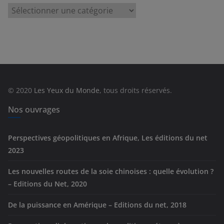
C
a
t
é
g
o
r
© 2020
Les Yeux du Monde
, tous droits réservés.
i
e
Nos ouvrages
s
Perspectives géopolitiques en Afrique, Les éditions du net
2023
Les nouvelles routes de la soie chinoises : quelle évolution ?
– Editions du Net, 2020
De la puissance en Amérique – Editions du net, 2018