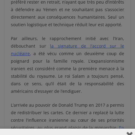
préféré rester en retrait, n’ayant que très peu d’intérêts
à défendre au Yémen et ne souhaitant pas s’associer
directement aux conséquences humanitaires. Seul un
soutien logistique et technique réduit leur est apporté.
Par ailleurs, le rapprochement initié avec l’Iran,
débouchant sur
la signature de l’accord sur le
nucléaire
, a été vécu comme un deuxième coup de
poignard pour la famille royale. L’expansionnisme
iranien est considéré comme la première menace à la
stabilité du royaume. Le roi Salam a toujours pensé,
dans ce sens, qu’il était de la responsabilité des
américains d’essayer de l’endiguer.
L’arrivée au pouvoir de Donald Trump en 2017 a permis
de redistribuer les cartes. Ce dernier a replacé la lutte
contre l’influence iranienne au cœur de ses priorités
sécuritaires, au plus grand plaisir de la monarchie.
En