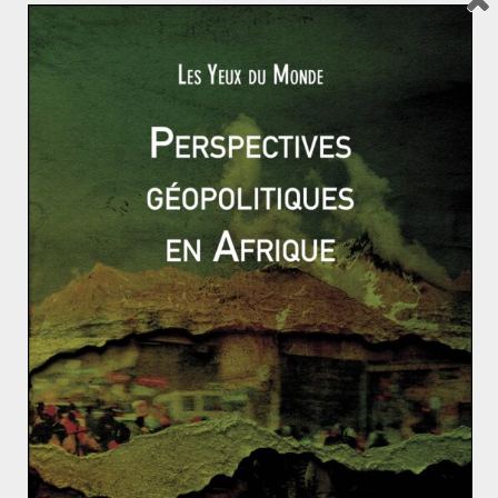
se retirant de l’accord et en imposant de nouvelles
sanctions,
le président a donné de nouveaux gages de
confiance à son allié. Pour autant, l’équilibre entre les
deux pays reste durablement fragilisé. L’absence de
valeurs communes pèse de plus en plus dans leur
relation. Leur lien repose désormais principalement sur
les centaines de milliards de dollars de contrats
d’armement qui ont été signés.
Du reste, Donald Trump ne prévoit pas de renforcer sa
présence militaire sur le terrain, bien au contraire. Le
soutien qu’il a réitéré au
prince héritier Mohammed bin
Salam
, malgré le retentissement de l’
affaire Khashoggi
,
lui a valu un véritable camouflet politique dans son
propre camp. De plus, la pression politique américaine
contre la participation de Washington, directe ou
indirecte, dans le conflit yéménite, est aussi de plus en
plus forte. Cette position est donc difficilement tenable
sur le long terme et des décisions devront être prises.