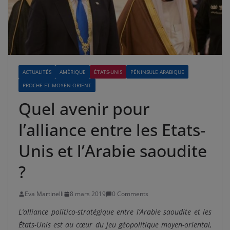
ACTUALITÉS
AMÉRIQUE
ÉTATS-UNIS
PÉNINSULE ARABIQUE
PROCHE ET MOYEN-ORIENT
Quel avenir pour
l’alliance entre les Etats-
Unis et l’Arabie saoudite
?
Eva Martinelli
8 mars 2019
0 Comments
L’alliance politico-stratégique entre l’Arabie saoudite et les
États-Unis est au cœur du jeu géopolitique moyen-oriental,