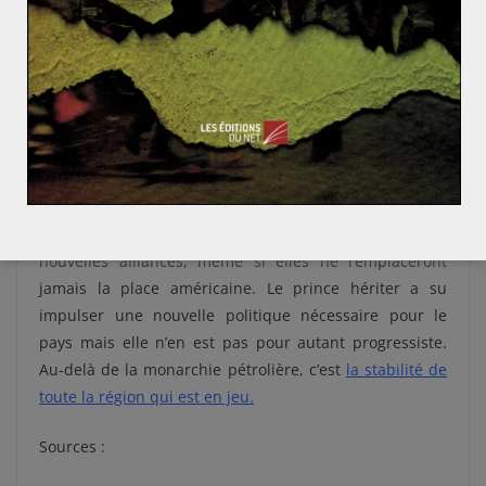
Néanmoins, le partenariat qui existe entre les Etats-
Unis et l’Arabie saoudite continuera encore longtemps
d’exister mais son modèle devra, à terme, être
fondamentalement révisé. Un tel niveau
d’interdépendance économique et politique, n’est plus
viable pour l’un comme pour l’autre.
Le royaume wahhabite cherche déjà à forger de
nouvelles alliances, même si elles ne remplaceront
jamais la place américaine. Le prince hériter a su
impulser une nouvelle politique nécessaire pour le
pays mais elle n’en est pas pour autant progressiste.
Au-delà de la monarchie pétrolière, c’est
la stabilité de
toute la région qui est en jeu
.
Sources :