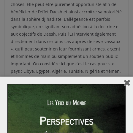
choses. Elle peut être purement opportuniste afin de
bénéficier de l’effet Daesh et ainsi accroître sa notoriété
dans la sphère djihadiste. L’allégeance est parfois
symbolique, en signifiant son adhésion à la doctrine et
aux objectifs de Daesh. Puis l’EI intervient également
directement dans certains cas auprès de ses « vassaux
», qu’il peut soutenir en leur fournissant armes, argent
et hommes de main ou simplement un soutien public
important. On considère ici que c’est le cas pour six
pays : Libye, Egypte, Algérie, Tunisie, Nigéria et Yémen.
Au total, c’est aujourd’hui près d’une trentaine
d’organisations qui soutiennent ou ont prêté allégeance
à l’EI. C’est le signe d’une convergence actuelle entre
des groupes insurrectionnels marqués par l’islam
radical, le rejet de l’Occident, la volonté d’instaurer un
califat par la violence. Une transnationalisation du
djihad qui ne doit pas faire oublier le poids dans son