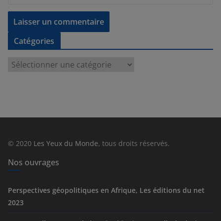
Catégories
C
a
t
é
g
o
r
© 2020
Les Yeux du Monde
, tous droits réservés.
i
e
Nos ouvrages
s
Perspectives géopolitiques en Afrique, Les éditions du net
2023