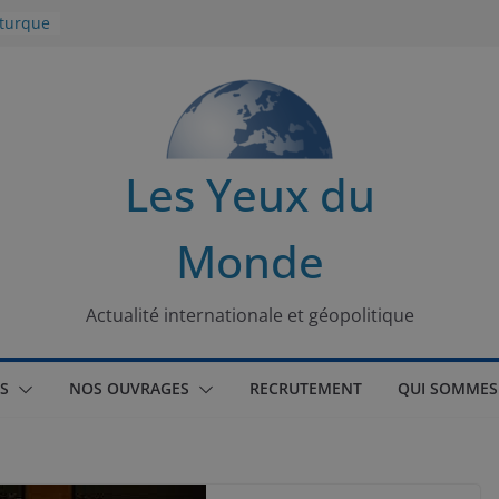
 turque
t
lit
s de la
Les Yeux du
seaux
Monde
tional
Actualité internationale et géopolitique
S
NOS OUVRAGES
RECRUTEMENT
QUI SOMMES