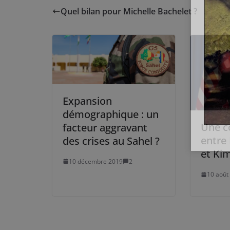
Quel bilan pour Michelle Bachelet ?
Expansion
démographique : un
Une co
facteur aggravant
entre
des crises au Sahel ?
et Ki
10 décembre 2019
2
10 août