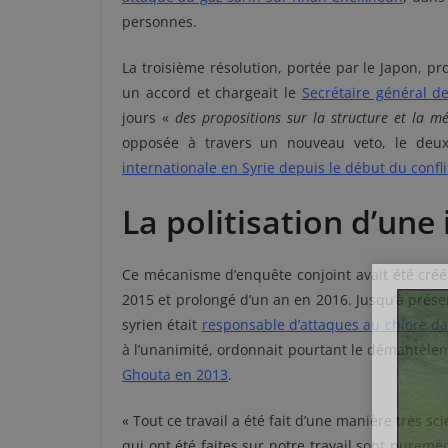
personnes.
La troisième résolution, portée par le Japon, p
un accord et chargeait le
Secrétaire général d
jours «
des propositions sur la structure et la 
opposée à travers un nouveau veto, le de
internationale en Syrie depuis le début du confli
La politisation d’une
Ce mécanisme d’enquête conjoint avait été créé
2015 et prolongé d’un an en 2016. Jusqu’à présen
syrien était
responsable d’attaques au chlore
dan
à l’unanimité, ordonnait pourtant le démantèle
Ghouta en 2013
.
« Tout ce travail a été fait d’une manière très sc
qui ont été faites sur notre travail sont pureme