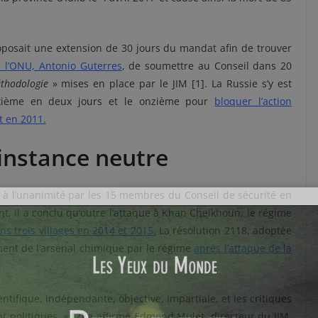
roposait une extension de 30 jours du mandat afin de trouver
e l’ONU, Antonio Guterres
, de soumettre au Conseil dans 20
méthodologie
» mises en place par le JIM [1]. La Russie s’y est
uxième en deux jours et le onzième pour
bloquer l’action
t en 2011.
 instance neutre
 à l’unanimité par les 15 membres du Conseil de sécurité en
t, il a conclu qu’outre l’attaque à Khan Cheikhoun, le régime
s trois villages en 2014 et 2015
.
La résolution 2118, adoptée
ment de l’arsenal chimique par le régime
après l’attaque d
e la
ientifique, indépendante, objective, impartiale, et les critiques
nt politiques. » [2] a affirmé Edmond Mulet, directeur du JIM.