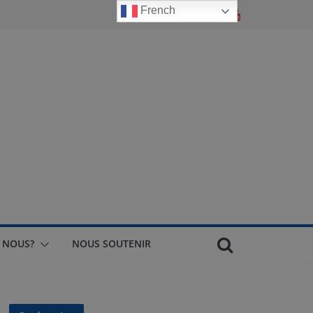
French
 NOUS?
NOUS SOUTENIR