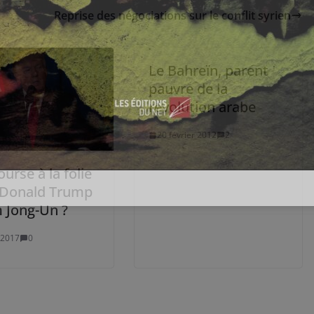
Reprise des négociations sur le conflit syrien
Le Bahreïn, parent
pauvre de la
révolution arabe
20 février 2012
2
urse à la folie
 Donald Trump
m Jong-Un ?
 2017
0