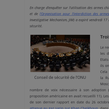
En charge d’enquêter sur l’utilisation des armes c
et de
l’Organisation pour l’interdiction des arme
Investigative Mechanism, JIM) a expiré vendredi 17
sécurité.
Troi
Le r
les d
Etats
ils o
Cela 
Conseil de sécurité de l’ONU
la R
Mosc
nombre de voix nécessaire à son adoption (
proposition américaine en avait recueilli 11). Le
de son dernier rapport en date du 26 octobr
attaque au gaz sarin sur Khan Cheikhoun
, dans