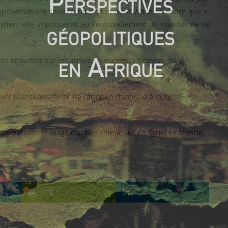
proximations dans ce rapport et avait laissé entendre que si
ié syrien, elle s’opposerait au renouvellement du mandat de sa
.
des enquêtes sur les armes chimiques, L’Express, 16
uer la responsabilité de l’attaque chimique à la Syrie », Le
 l’enquête sur l’usage d’armes chimiques en Syrie, Le Monde,
0
0