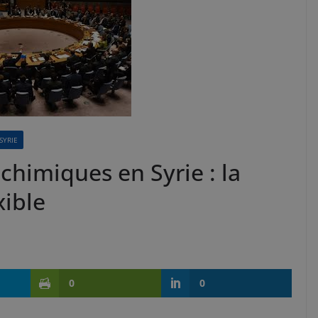
SYRIE
chimiques en Syrie : la
xible
0
0