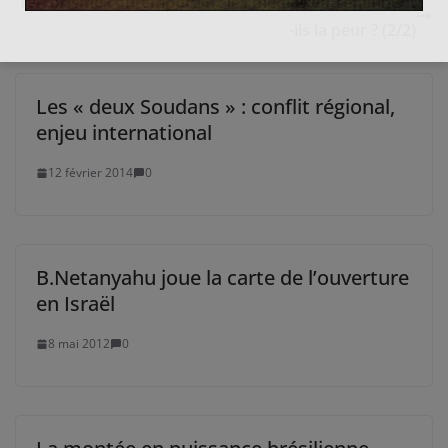
Terrorisme contemporain : les médias entretiennent
-ils la peur ? (2/2)
Les « deux Soudans » : conflit régional,
enjeu international
12 février 2014
0
B.Netanyahu joue la carte de l’ouverture
en Israël
8 mai 2012
0