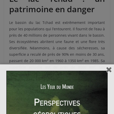
patrimoine en danger
Le bassin du lac Tchad est extrêmement important
pour les populations qui l’entourent. Il fournit de l’eau à
près de 40 millions de personnes vivant dans le bassin.
Ses écosystèmes abritent une faune et une flore très
diversifiée. Néanmoins, à cause des sécheresses, sa
superficie a reculé de près de 90% en moins de 30 ans,
passant de 20 000 km² en 1960 à 1350 km² en 1985. Sa
superficie actuelle est de près de 8000 km². Les
populations l’entourant font face aujourd’hui à
plusieurs défis liés à la sécheresse, au déboisement, à
la pollution des eaux due à l’utilisation d’engrais, ce qui
conduit au déclin de la faune aquatique. Tous ces défis
mènent naturellement à des tensions et conflits liés
aux ressources naturelles.