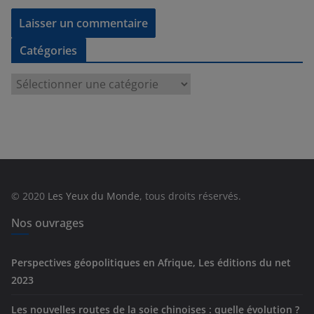
Catégories
C
a
t
é
g
o
r
© 2020
Les Yeux du Monde
, tous droits réservés.
i
e
Nos ouvrages
s
Perspectives géopolitiques en Afrique, Les éditions du net
2023
Les nouvelles routes de la soie chinoises : quelle évolution ?