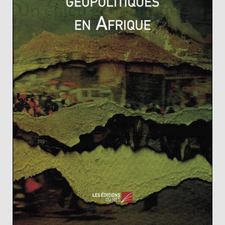
Un enjeu géopolitique
Le lac Tchad représente un enjeu géopolitique majeur
dans une zone à fortes tensions et où la menace
terroriste gangrène. Le groupe terroriste
Boko Haram
est en effet implanté aux alentours du lac. De plus, le
dérèglement climatique créé un conflit constant entre
cultivateurs et éleveurs, des tensions dont les réseaux
terroristes vont se servent afin d’asseoir leur
domination. Enfin, la pauvreté liée au manque des
ressources représente un terrain de recrutement pour
ces réseaux criminels. Cette menace sécuritaire risque
d’être un frein majeur à l’établissement du projet.
Terrorisme contemporain : une brève histoire (1/2)