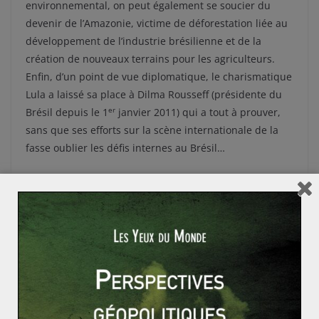
environnemental, on peut également se soucier du
devenir de l’Amazonie, victime de déforestation liée au
développement de l’industrie brésilienne et de la
création de nouveaux terrains pour les agriculteurs.
Enfin, d’un point de vue diplomatique, le charismatique
Lula a laissé sa place à Dilma Rousseff (présidente du
er
Brésil depuis le 1
janvier 2011) qui a tout à prouver,
sans que ses efforts sur la scène internationale de la
fasse oublier les défis internes au Brésil…
Géopolitique du rugby
Obama lance un plan pour l’emploi de 447 milliards
de dollars : le plan de la dernière chance pour un ma
rché sinistré ?