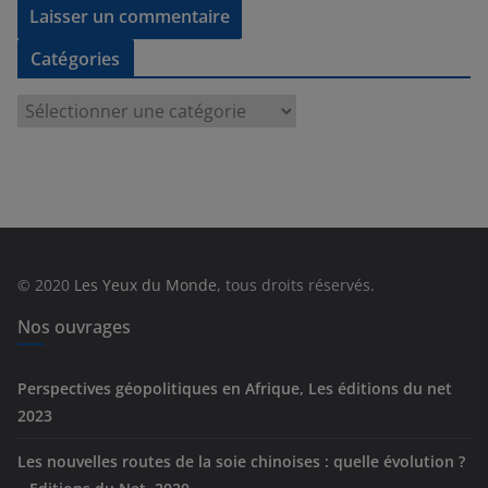
Catégories
C
a
t
é
g
o
r
© 2020
Les Yeux du Monde
, tous droits réservés.
i
e
Nos ouvrages
s
Perspectives géopolitiques en Afrique, Les éditions du net
2023
Les nouvelles routes de la soie chinoises : quelle évolution ?