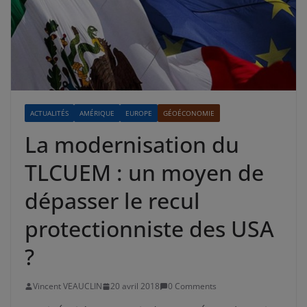
ACTUALITÉS
AMÉRIQUE
EUROPE
GÉOÉCONOMIE
La modernisation du
TLCUEM : un moyen de
dépasser le recul
protectionniste des USA
?
Vincent VEAUCLIN
20 avril 2018
0 Comments