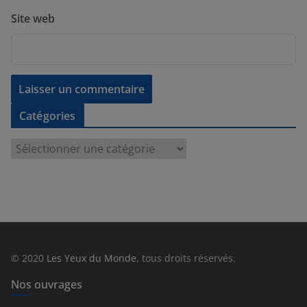
Site web
Catégories
C
a
t
é
g
o
r
© 2020
Les Yeux du Monde
, tous droits réservés.
i
e
Nos ouvrages
s