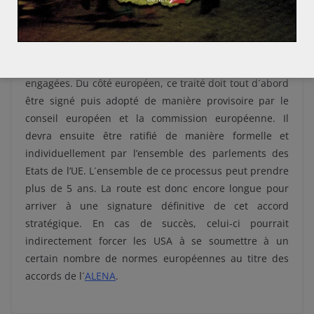
par ailleurs favorable à cette renégociation. Les futures
élections présidentielles de juillet 2018, qui pourraient
voir arriver pour la première fois la gauche au pouvoir,
n’auront qu’un impact minime sur les tractations
engagées. Du côté européen, ce traité doit tout d´abord
être signé puis adopté de manière provisoire par le
conseil européen et la commission européenne. Il
devra ensuite être ratifié de manière formelle et
individuellement par l’ensemble des parlements des
Etats de l’UE. L´ensemble de ce processus peut prendre
plus de 5 ans. La route est donc encore longue pour
arriver à une signature définitive de cet accord
stratégique. En cas de succès, celui-ci pourrait
indirectement forcer les USA à se soumettre à un
certain nombre de normes européennes au titre des
accords de l´
ALENA
.