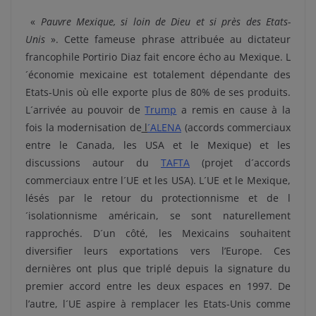
«
Pauvre Mexique, si loin de Dieu et si près des Etats-
Unis
». Cette fameuse phrase attribuée au dictateur
francophile Portirio Diaz fait encore écho au Mexique. L
´économie mexicaine est totalement dépendante des
Etats-Unis où elle exporte plus de 80% de ses produits.
L´arrivée au pouvoir de
Trump
a remis en cause à la
fois la modernisation de
l
´
ALENA
(accords commerciaux
entre le Canada, les USA et le Mexique) et les
discussions autour du
TAFTA
(projet d´accords
commerciaux entre l´UE et les USA). L´UE et le Mexique,
lésés par le retour du protectionnisme et de l
´isolationnisme américain, se sont naturellement
rapprochés. D´un côté, les Mexicains souhaitent
diversifier leurs exportations vers l’Europe. Ces
dernières ont plus que triplé depuis la signature du
premier accord entre les deux espaces en 1997. De
l’autre, l´UE aspire à remplacer les Etats-Unis comme