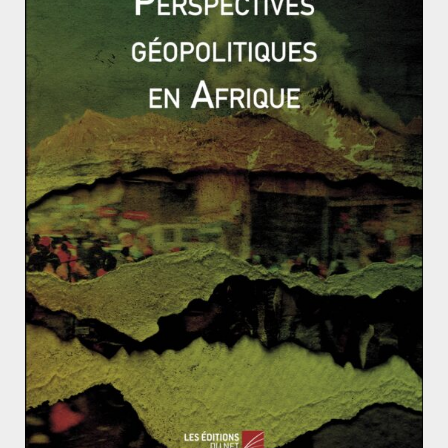
AOP/IGP sa production nationale de fromages (on en
compte 57), lesquels sont vendus sous des noms
européens porteurs comme la feta ou la mozzarella. L
´UE conteste certaines appellations, déjà réservées à
des fromages européens et souhaite maintenir une
utilisation exclusive de ces IGP (Indications
Géographiques Protégées). Lors de la signature du
CETA, l’Europe a réussi à obtenir gain de cause de la
part du Canada. Un autre thème inquiète
particulièrement les mexicains ; il s’agit de la mise en
place d´un tribunal multilatéral d´investissement
permanent pour résoudre les différends commerciaux.
Sur le principe, le Mexique n´est pas opposé à ce type
de mécanisme mais il manque d´expérience dans ce
domaine et appréhende donc de se faire léser.
Les différents rounds de négociation avancent de bon
train. L´ensemble de l´échiquier politique mexicain est