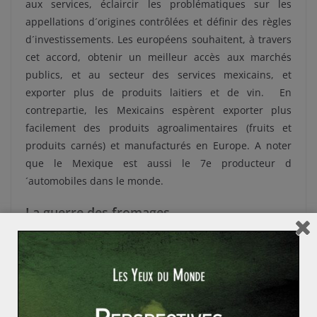
aux services, éclaircir les problématiques sur les
appellations d´origines contrôlées et définir des règles
d´investissements. Les européens souhaitent, à travers
cet accord, obtenir un meilleur accès aux marchés
publics, et au secteur des services mexicains, et
exporter plus de produits laitiers et de vin. En
contrepartie, les Mexicains espèrent exporter plus
facilement des produits agroalimentaires (fruits et
produits carnés) et manufacturés en Europe. A noter
que le Mexique est aussi le 7e producteur d
´automobiles dans le monde.
La guerre des fromages
Les principales tensions autour de cet accord se
cristallisent autour de la problématique des
appellations d´origine protégées (AOP/IGP) qui
concernent plus de 300 produits en Europe. En effet, le
Mexique cherche de son coté à protéger par des