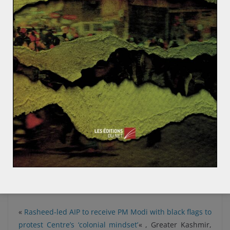
attentat a un avantage pour le BJP : le parti utiliser sa
rhétorique nationaliste et laisser libre cours aux actes
anti-musulmans. Plusieurs actes de violences envers
des musulmans cachemiris ont déjà eu lieu à travers le
pays depuis l’attentat. Dans le même temps, Modi peut
accuser Islamabad d’être responsable de l’attentat,
sans remettre en question sa politique au Cachemire.
La réponse indienne ne s’est d’ailleurs pas faite
attendre, une intervention militaire de grande ampleur
prend place au Cachemire. Celle-ci ostracise la région
plus encore, et ne permet en aucun cas de construire
une paix durable. Mais les gains à courts termes sont
trop importants.
Sources
«
Rasheed-led AIP to receive PM Modi with black flags to
protest Centre’s ‘colonial mindset’
« , Greater Kashmir,