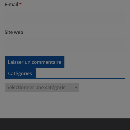
E-mail
*
Site web
Catégories
C
a
t
é
g
o
r