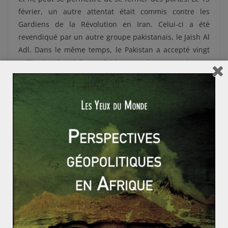
février, un autre attentat était commis contre les
Gardiens de la Révolution en Iran. Celui-ci a été
revendiqué par un autre groupe pakistanais, le Jaish Al
Adl. Dans le même temps, le Pakistan a accepté vingt
milliards de dollars d’aide saoudienne, qui veut
contrecarrer l’influence régionale iranienne. Imran
Khan se trouve au cœur d’un jeu géopolitique, le
mettant en situation difficile avec son voisin occidental.
L’attentat au Cachemire lui rajoute une difficulté
supplémentaire. Sa politique d’ouverture envers New
Delhi ne va toutefois pas dans le sens des intérêts
d’autres groupes, à commencer par l’armée.
De son côté, l’Inde est dirigée depuis 2014 par les
nationalistes hindous du BJP.
Ceux-ci ont toutefois
accumulé les défaites électorales ces dernières années
,
alors que les élections générales qui décideront du
prochain Premier ministre auront lieu en avril 2019. Cet