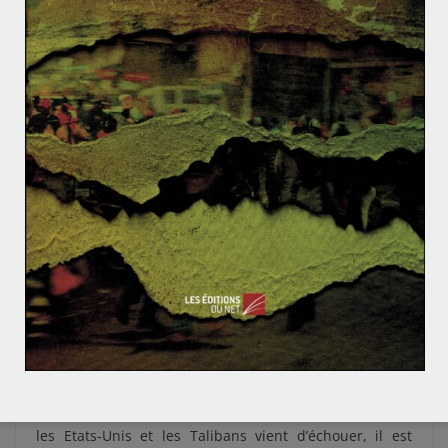
(près de Douchanbé). A nouveau, des prisonniers
radicalisés prennent le contrôle d’une partie de la
prison, prennent des otages et assassinent des
gardiens. Une trentaine de prisonniers meurent, ainsi
que trois gardiens. Bekhrouz Gulmurod, un des
meneurs des mutins, a été identifié et éliminé durant
l’assaut des forces gouvernementales contre la prison.
Il s’agit du fils de Khalimov Gulmurod, ancien ministre
de la guerre de Daesh.
Dans une stratégie de reconquête médiatique, Daesh a
trouvé dans le pays un foyer de radicalisme religieux
qui constitue un vivier à fort potentiel pour son
organisation. Ce pays montagneux permet également à
l’organisation de ne pas financer des cellules presque
autonomes grâce à divers trafics de pavot, d’opium et
d’armes à la frontière afghane. Alors que l’accord entre
les Etats-Unis et les Talibans vient d’échouer, il est