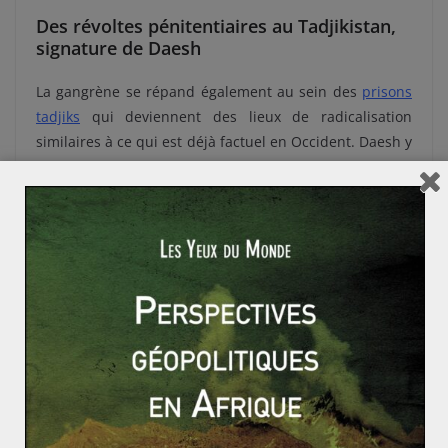
Des révoltes pénitentiaires au Tadjikistan,
signature de Daesh
La gangrène se répand également au sein des
prisons
tadjiks
qui deviennent des lieux de radicalisation
similaires à ce qui est déjà factuel en Occident. Daesh y
exerce un pouvoir d’influence croissant. Les cas de
révoltes reportés en 2018 et 2019 sont un moyen
d’exprimer l’influence djihadiste croissante au sein des
détenus au Tadjkistan.
En novembre 2018, dans la prison de Khunjad (Nord
Tadjikistan), une mutinerie a permis aux prisonniers de
prendre le contrôle de la prison et de tuer deux
gardiens. Les mutins radicalisés refuseront de se
rendre aux forces gouvernementales. Vingt-et-un
prisonniers décèdent. Le même procédé opératoire est
mis en place en mai 2019 dans la prison de Vadhat