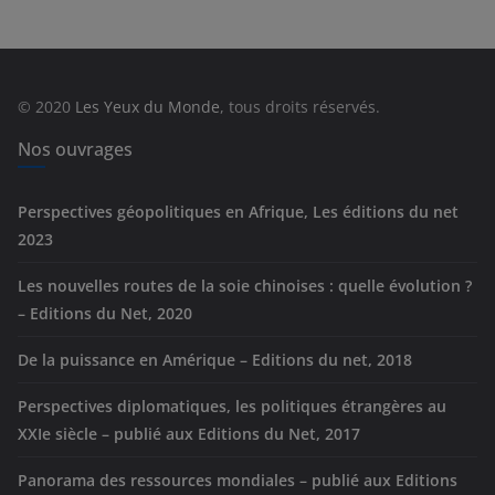
é
g
o
r
© 2020
Les Yeux du Monde
, tous droits réservés.
i
e
Nos ouvrages
s
Perspectives géopolitiques en Afrique, Les éditions du net
2023
Les nouvelles routes de la soie chinoises : quelle évolution ?
– Editions du Net, 2020
De la puissance en Amérique – Editions du net, 2018
Perspectives diplomatiques, les politiques étrangères au
XXIe siècle – publié aux Editions du Net, 2017
Panorama des ressources mondiales – publié aux Editions