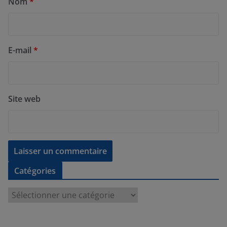
Nom
*
E-mail
*
Site web
Catégories
C
a
t