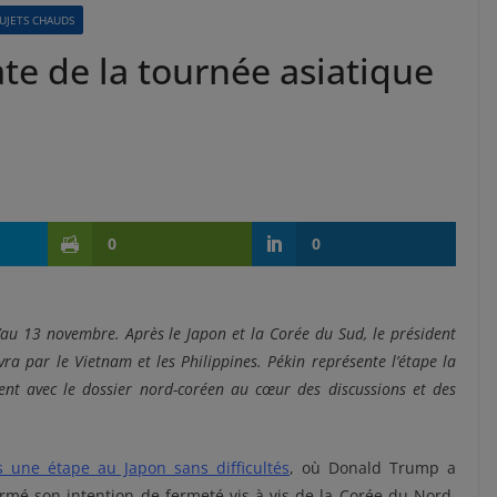
UJETS CHAUDS
ate de la tournée asiatique
0
0
au 13 novembre. Après le Japon et la Corée du Sud, le président
ra par le Vietnam et les Philippines. Pékin représente l’étape la
nt avec le dossier nord-coréen au cœur des discussions et des
s une étape au Japon sans difficultés
, où Donald Trump a
irmé son intention de fermeté vis-à-vis de la Corée du Nord,