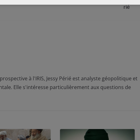
rié
ospective à l'IRIS, Jessy Périé est analyste géopolitique et
entale. Elle s'intéresse particulièrement aux questions de