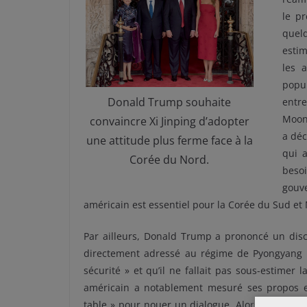
le p
quel
estim
les 
popul
Donald Trump souhaite
entr
Moon 
convaincre Xi Jinping d’adopter
a déc
une attitude plus ferme face à la
qui 
Corée du Nord.
besoi
gouv
américain est essentiel pour la Corée du Sud et Mo
Par ailleurs, Donald Trump a prononcé un disco
directement adressé au régime de Pyongyang , 
sécurité » et qu’il ne fallait pas sous-estimer 
américain a notablement mesuré ses propos e
table » pour nouer un dialogue. Alors qu’il avai