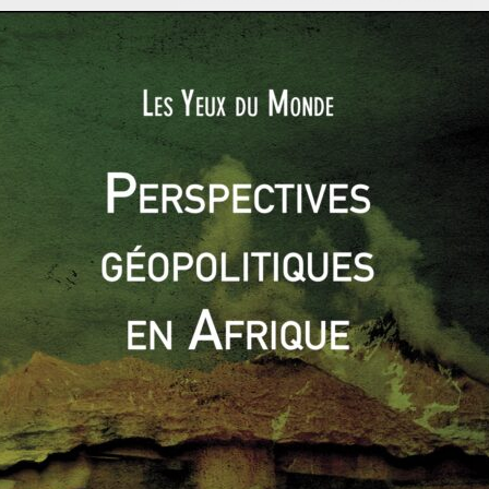
 dirigeant a su faire preuve d’une intelligence diplomatique
ve ses ambitions
itue le point d’orgue du parcours. La Chine est à la fois le
– même si de nombreuses dissensions demeurent – et la plus
insi « préparé » cette étape en félicitant Xi Jinping pour sa
, une coopération « très, très utile » de la part de la Chine
sident américain semble prendre conscience de l’influence
oser sans elle sur les dossiers régionaux. Une attitude plus
tant Pékin à la cause américaine. Le gouvernement chinois
mais sur les deux fronts. D’un côté, Xi Jinping a reçu les
grès du Parti Communiste Chinois et a déclaré vouloir des
 la Chine a également fait preuve de plus de mesure face à la
uclier antimissile américain THAAD
, en territoire sud-coréen,
is environ un an. Dans la mesure où Pékin souhaite bloquer
n-Corée du Sud-États-Unis, un réchauffement s’est opéré avec