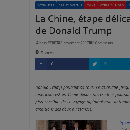
ACTUALITÉS
ASIE ET OCÉANIE
CHINE
CORÉE DU NORD
S
La Chine, étape délic
de Donald Trump
Jessy PÉRIÉ
8 novembre 2017
0 Comments
0
Shares
0
0
Donald Trump poursuit sa tournée asiatique jusqu’
américain est en Chine depuis mercredi et poursuiv
plus sensible de ce voyage diplomatique, notamme
ambitions des deux puissances.
Aprè
réaff