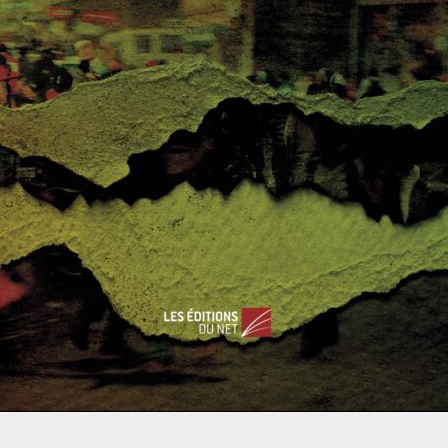
e de Donald Trump. Le géant chinois a donc définitivement
ique et de démontrer sa propre puissance. Les États-Unis
eure un pion important sur l’échiquier afin d’affirmer la
 en faveur des dernières sanctions prises par l’ONU envers le
de convaincre son homologue chinois d’adopter une posture
mique. Nul doute que cet objectif s’annonce difficile face à
à ne pas être « suiveuse ».
 marge du sommet de l’Apec au Vietnam, est toujours prévue
e pour la Chine, que la Russie se montre plus ferme vis-à-
era sa tournée le 13 novembre, à Manille.
0
0
Les Coulisses Noires de la Chine Verte – Jessy Pé