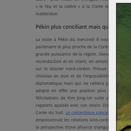
« le feu et la colère » à la Corée du Nord, le
inattendue.
Pékin plus conciliant mais qui conser
La visite à Pékin du mercredi 8 novembre const
partenaire le plus proche de la Corée du Nord 
grande puissance de la région. Donald Trump a a
reconduction et en citant, en amont de sa venue
sur le dossier nord-coréen. Preuve que le pré
chinoise en Asie et de l’impossibilité de comp
diplomatique mais qui ne ralliera pas pour au
adopte en effet une position plus conciliante 
félicitations de Kim Jong-Un suite au 19e Con
rapports apaisés avec son voisin. D’autre part,
Corée du Sud.
Le contentieux concernant le bo
empoisonnait les relations sino-coréennes depu
la perspective d’une alliance triangulaire Japo