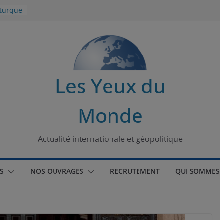
 turque
t
lit
s de la
Les Yeux du
seaux
Monde
tional
Actualité internationale et géopolitique
S
NOS OUVRAGES
RECRUTEMENT
QUI SOMMES