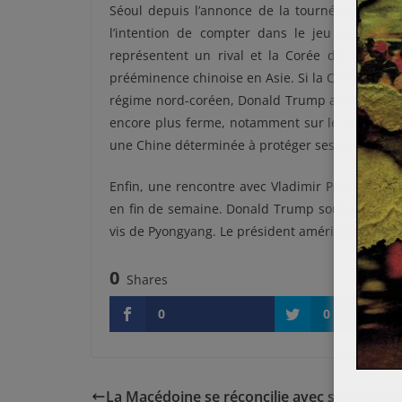
Séoul depuis l’annonce de la tournée asiatiqu
l’intention de compter dans le jeu diplomat
représentent un rival et la Corée du Nord dem
prééminence chinoise en Asie. Si la Chine a voté
régime nord-coréen, Donald Trump ambitionne 
encore plus ferme, notamment sur le plan écono
une Chine déterminée à protéger ses intérêts et 
Enfin, une rencontre avec Vladimir Poutine, en
en fin de semaine. Donald Trump souhaite, comm
vis de Pyongyang. Le président américain termin
0
Shares
0
0
La Macédoine se réconcilie avec ses voisins