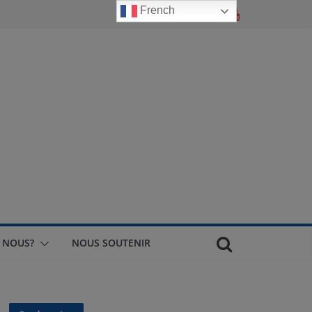
French
 NOUS?
NOUS SOUTENIR