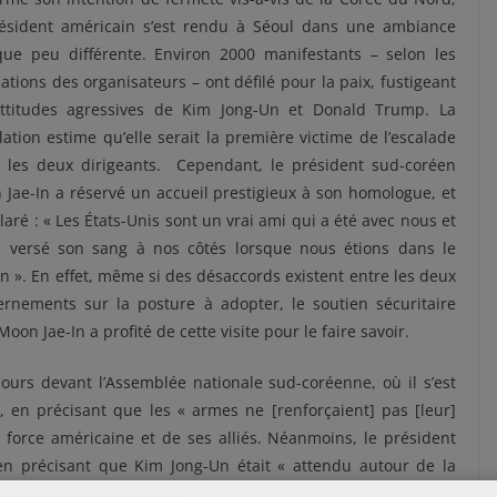
résident américain s’est rendu à Séoul dans une ambiance
que peu différente. Environ 2000 manifestants – selon les
ations des organisateurs – ont défilé pour la paix, fustigeant
attitudes agressives de Kim Jong-Un et Donald Trump. La
ation estime qu’elle serait la première victime de l’escalade
e les deux dirigeants. Cependant, le président sud-coréen
Jae-In a réservé un accueil prestigieux à son homologue, et
laré : « Les États-Unis sont un vrai ami qui a été avec nous et
a versé son sang à nos côtés lorsque nous étions dans le
n ». En effet, même si des désaccords existent entre les deux
ernements sur la posture à adopter, le soutien sécuritaire
on Jae-In a profité de cette visite pour le faire savoir.
urs devant l’Assemblée nationale sud-coréenne, où il s’est
en précisant que les « armes ne [renforçaient] pas [leur]
la force américaine et de ses alliés. Néanmoins, le président
n précisant que Kim Jong-Un était « attendu autour de la
t
critiqué la politique d’apaisement de Moon Jae-In
et promis