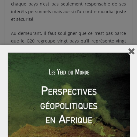
chaque pays n’est pas seulement responsable de ses
intérêts personnels mais aussi d’un ordre mondial juste
et sécurisé.
Au demeurant, il faut souligner que ce n’est pas parce
que le G20 regroupe vingt pays qu’il représente vingt
pays. De fait, on l’a vu, l’enjeu s’est essentiellement joué
entre la Chine et les Etats-Unis. La difficulté des pays
tiers à plaider pour leur cause en était patente. La
rivalité sino-américaine s’exerce comme un rouleau
compresseur sur l’expression des autres membres.
En définitive, ce ne sont plus les sessions plénières qui
prévalent. Aussi, les discussions à cercles restreints,
surtout bilatérales, sont préférées. Ainsi en est-il en
particulier des discussions entre Donald Trump et Xi
Jinping, entre Theresa May et Vladimir Poutine ou
encore entre Emmanuel Macron et Jair Bolsonaro –