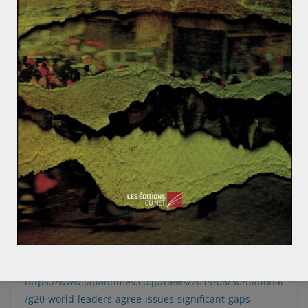
pour n’en citer que quelques-unes. Cette division
fragilise même les accords apparemment
multilatéraux. Par exemple, le Japon n’est pas sorti de
l’accord sur le climat et a soutenu la déclaration
rappelant son caractère irréversible. Cependant, il n’en
est pas un acteur investi. En effet, les discussions en
cours pour un partenariat commercial avec les Etats-
Unis le poussent à la retenue. Partant, le multi-
bilatéralisme érode le multilatéralisme.
Sources
https://www.scmp.com/news/china/diplomacy/article/3
016644/china-hasnt-won-it-hasnt-lost-either-trade-
talks-us-enter-new
https://www.japantimes.co.jp/news/2019/06/30/national
/g20-world-leaders-agree-issues-significant-gaps-