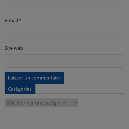
E-mail
*
Site web
Catégories
C
a
t
é