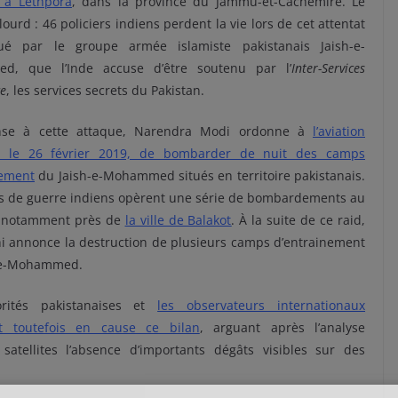
 à Lethpora
, dans la province du Jammu-et-Cachemire. Le
 lourd : 46 policiers indiens perdent la vie lors de cet attentat
ué par le groupe armée islamiste pakistanais Jaish-e-
d, que l’Inde accuse d’être soutenu par l’
Inter-Services
ce
, les services secrets du Pakistan.
nse à cette attaque, Narendra Modi ordonne à
l’aviation
, le 26 février 2019, de bombarder de nuit des camps
nement
du Jaish-e-Mohammed situés en territoire pakistanais.
ns de guerre indiens opèrent une série de bombardements au
, notamment près de
la ville de Balakot
. À la suite de ce raid,
i annonce la destruction de plusieurs camps d’entrainement
h-e-Mohammed.
orités pakistanaises et
les observateurs internationaux
t toutefois en cause ce bilan
, arguant après l’analyse
 satellites l’absence d’importants dégâts visibles sur des