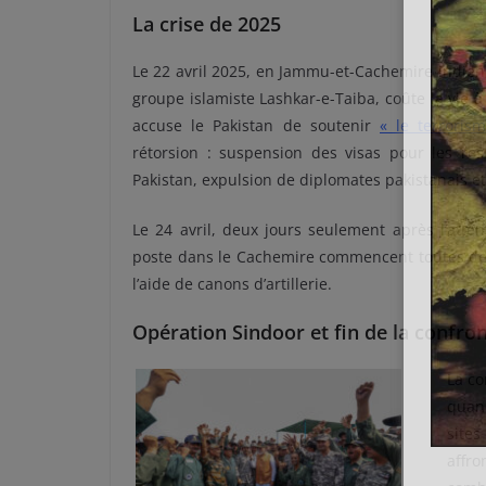
La crise de 2025
Le 22 avril 2025, en Jammu-et-Cachemire indien
groupe islamiste Lashkar-e-Taiba, coûte la vie à
accuse le Pakistan de soutenir
« le terrorism
rétorsion : suspension des visas pour les res
Pakistan, expulsion de diplomates pakistanais 
Le 24 avril, deux jours seulement après l’atte
poste dans le Cachemire commencent toutes de
l’aide de canons d’artillerie.
Opération Sindoor et fin de la confro
La co
quand
site
affr