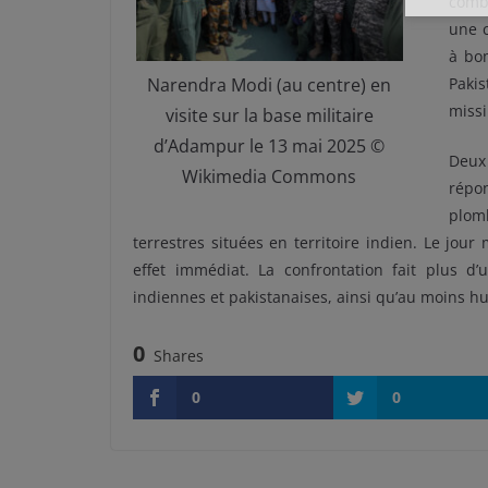
comb
une c
à bom
Narendra Modi (au centre) en
Paki
missi
visite sur la base militaire
d’Adampur le 13 mai 2025 ©
Deux
Wikimedia Commons
répo
plom
terrestres situées en territoire indien. Le jou
effet immédiat. La confrontation fait plus d’
indiennes et pakistanaises, ainsi qu’au moins hui
0
Shares
0
0