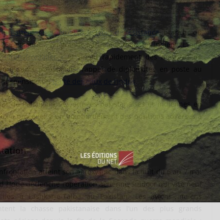
,
un attentat perpétré par le Front de résistance
, branche du
 26 personnes, en grande partie des touristes indiens. L’Inde
e transfrontalier »
et prend rapidement des mesures de
sortissants pakistanais, rappel de diplomates en poste au
et suspension du
traité des eaux de l’Indus
.
ntat de Pahalgam, les armées pakistanaises et indiennes en
ux à procéder à un bombardement des positions adverses à
ntation
nfrontation atteint son paroxysme dans la nuit du 6 au 7 mai
 l’Inde déclenche l’opération aérienne Sindoor qui vise neuf
s liés à Lashkar-e-Taiba au Pakistan. Les avions indiens
ontent la chasse pakistanaise dans l’un des plus grands