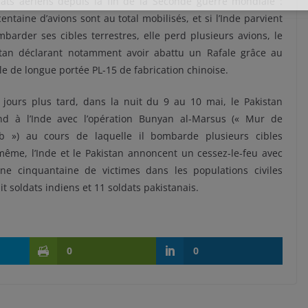
ats aériens depuis la fin de la Seconde guerre mondiale :
entaine d’avions sont au total mobilisés, et si l’Inde parvient
barder ses cibles terrestres, elle perd plusieurs avions, le
stan déclarant notamment avoir abattu un Rafale grâce au
le de longue portée PL-15 de fabrication chinoise.
 jours plus tard, dans la nuit du 9 au 10 mai, le Pakistan
nd à l’Inde avec l’opération Bunyan al-Marsus (« Mur de
b ») au cours de laquelle il bombarde plusieurs cibles
r même, l’Inde et le Pakistan annoncent un cessez-le-feu avec
une cinquantaine de victimes dans les populations civiles
t soldats indiens et 11 soldats pakistanais.
0
0