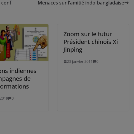
a conf
Menaces sur l’amitié indo-bangladaise
Zoom sur le futur
Président chinois Xi
Jinping
23 janvier 2011
0
ons indiennes
mpagnes de
formations
 2019
0