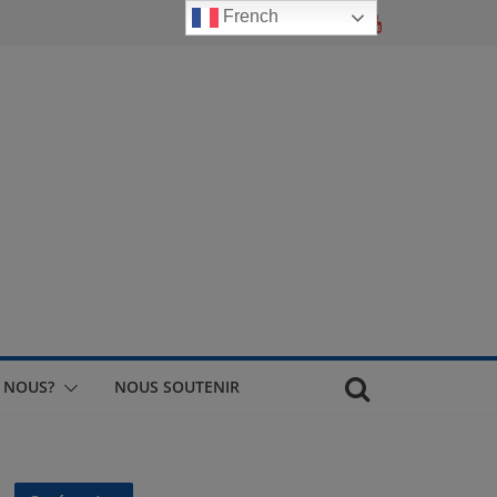
French
 NOUS?
NOUS SOUTENIR