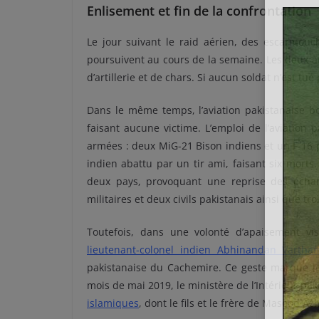
Enlisement et fin de la confrontation
Le jour suivant le raid aérien, des escarmouche
poursuivent au cours de la semaine. Les deux ar
d’artillerie et de chars. Si aucun soldat n’est tu
Dans le même temps, l’aviation pakistanaise 
faisant aucune victime. L’emploi de l’aviation
armées : deux MiG-21 Bison indiens et un F-16 
indien abattu par un tir ami, faisant six morts
deux pays, provoquant une reprise des échan
militaires et deux civils pakistanais ainsi que tro
Toutefois, dans une volonté d’apaisement vis
lieutenant-colonel indien Abhinandan Vartha
pakistanaise du Cachemire. Ce geste marque le
mois de mai 2019, le ministère de l’Intérieur p
islamiques
, dont le fils et le frère de Masood 