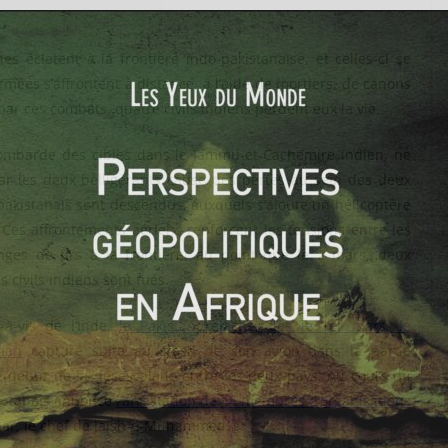
s éclatent à la frontière indo-pakistanaise, et celles-ci se
mées s’affrontent à distance, à l’aide de mortiers, de canons
é par ces combats, quatre civils indiens perdent eux la vie.
bombarde des cibles dans le Jammu-et-Cachemire indien, ne
 par les deux belligérants cause des pertes au sein des deux
pakistanais sont descendus, auxquels s’ajoute un hélicoptère
. Ces affrontements aériens renforcent les tensions entre les
ges de tirs à la frontière, au point que le 2 mars, deux
is civils indiens sont tués.
-à-vis de l’Inde,
le Pakistan relâche, dès le 1er mars, le
man
capturé suite au crash de son avion dans la partie
 début de la désescalade entre les deux pays. Au cours du
akistanais annonce
l’arrestation de 44 membres d’organisations
Azhar, le chef de Jaish-e-Muhammed.