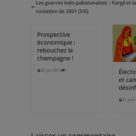
Les guerres indo-pakistanaises – Kargil et l
rontation de 2001 (5/6)
Prospective
économique :
rebouchez le
champagne !
26 juin 2013
1
Électi
et ca
désin
27 avril
Laisser un commentaire