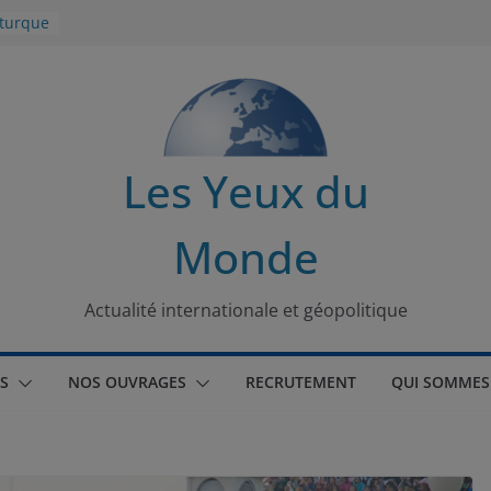
 turque
t
lit
s de la
Les Yeux du
seaux
Monde
tional
Actualité internationale et géopolitique
S
NOS OUVRAGES
RECRUTEMENT
QUI SOMMES