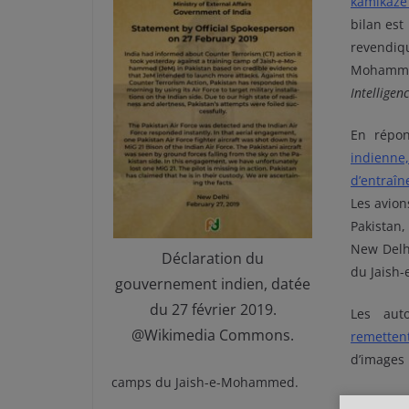
kamikaze
bilan est
revendiq
Mohamme
Intelligen
En répo
indienne
d’entraî
Les avio
Pakistan
New Delh
Déclaration du
du Jais
gouvernement indien, datée
du 27 février 2019.
Les aut
@Wikimedia Commons.
remetten
d’images
camps du Jaish-e-Mohammed.