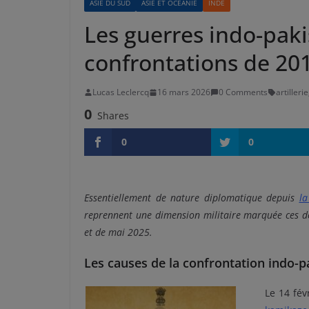
ASIE DU SUD
ASIE ET OCÉANIE
INDE
Les guerres indo-paki
confrontations de 201
Lucas Leclercq
16 mars 2026
0 Comments
artillerie
0
Shares
0
0
Essentiellement de nature diplomatique depuis
la
reprennent une dimension militaire marquée ces de
et de mai 2025.
Les causes de la confrontation indo-p
Le 14 fév